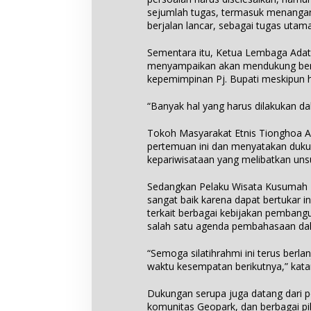
sejumlah tugas, termasuk menangan
berjalan lancar, sebagai tugas utama
Sementara itu, Ketua Lembaga Ada
menyampaikan akan mendukung berb
kepemimpinan Pj. Bupati meskipun h
“Banyak hal yang harus dilakukan 
Tokoh Masyarakat Etnis Tionghoa A
pertemuan ini dan menyatakan duku
kepariwisataan yang melibatkan uns
Sedangkan Pelaku Wisata Kusumah K
sangat baik karena dapat bertukar 
terkait berbagai kebijakan pembangu
salah satu agenda pembahasaan dal
“Semoga silatihrahmi ini terus berla
waktu kesempatan berikutnya,” kata
Dukungan serupa juga datang dari p
komunitas Geopark, dan berbagai pih