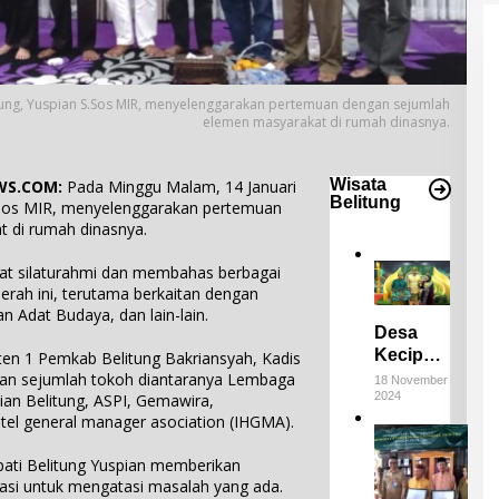
itung, Yuspian S.Sos MIR, menyelenggarakan pertemuan dengan sejumlah
elemen masyarakat di rumah dinasnya.
Wisata
S.COM:
Pada Minggu Malam, 14 Januari
Belitung
S.Sos MIR, menyelenggarakan pertemuan
 di rumah dinasnya.
uat silaturahmi dan membahas berbagai
erah ini, terutama berkaitan dengan
Adat Budaya, dan lain-lain.
Desa
Keciput
ten 1 Pemkab Belitung Bakriansyah, Kadis
Raih
 dan sejumlah tokoh diantaranya Lembaga
18 November
2024
Juara III
an Belitung, ASPI, Gemawira,
hotel general manager asociation (IHGMA).
di ADWI
E
2024:
m
pati Belitung Yuspian memberikan
Pratiwi
p
4
asi untuk mengatasi masalah yang ada.
Perucha
a
D