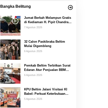
Bangka Belitung
Jumat Berkah Melampun Gratis
di Kediaman H. Pipit Chandra
Desa Air Seruk
7 Agustus 2026
32 Calon Paskibraka Beltim
Mulai Digembleng
6 Agustus 2026
Pemkab Beltim Terbitkan Surat
Edaran Atur Penjualan BBM
Subsidi
6 Agustus 2026
KPU Beltim Jalani Visitasi KI
Babel: Perkuat Keterbukaan
Informasi Publik
5 Agustus 2026