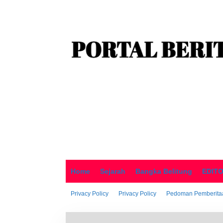
o
n
t
e
n
Home
Sejarah
Bangka Belitung
EDIT
Privacy Policy
Privacy Policy
Pedoman Pemberitaa