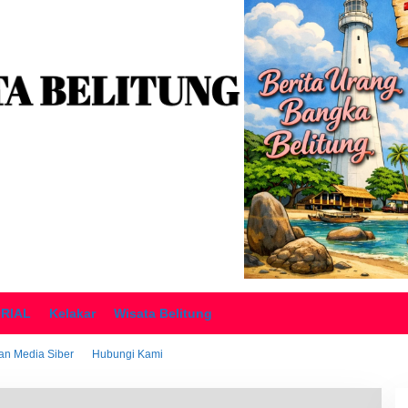
ORIAL
Kelakar
Wisata Belitung
n Media Siber
Hubungi Kami