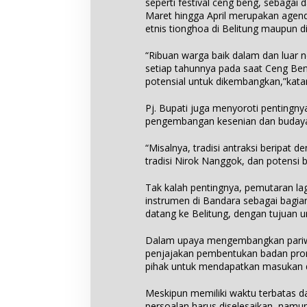
seperti festival ceng beng, sebagai 
Maret hingga April merupakan agen
etnis tionghoa di Belitung maupun di
“Ribuan warga baik dalam dan luar n
setiap tahunnya pada saat Ceng Ben
potensial untuk dikembangkan,”kata
Pj. Bupati juga menyoroti pentingn
pengembangan kesenian dan budaya
“Misalnya, tradisi antraksi beripa
tradisi Nirok Nanggok, dan potensi b
Tak kalah pentingnya, pemutaran la
instrumen di Bandara sebagai bagi
datang ke Belitung, dengan tujuan u
Dalam upaya mengembangkan pariwis
penjajakan pembentukan badan prom
pihak untuk mendapatkan masukan d
Meskipun memiliki waktu terbatas 
persoalan harus diselesaikan, namun