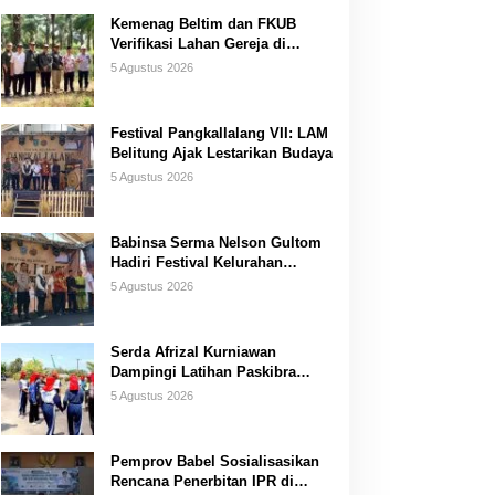
Kemenag Beltim dan FKUB
Verifikasi Lahan Gereja di
Simpang Renggiang
5 Agustus 2026
Festival Pangkallalang VII: LAM
Belitung Ajak Lestarikan Budaya
5 Agustus 2026
Babinsa Serma Nelson Gultom
Hadiri Festival Kelurahan
Pangkal Lalang
5 Agustus 2026
Serda Afrizal Kurniawan
Dampingi Latihan Paskibra
Kecamatan Dendang
5 Agustus 2026
Pemprov Babel Sosialisasikan
Rencana Penerbitan IPR di