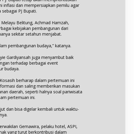
e
n
a
i inflasi dan mempersiapkan pemilu agar
n
g
i
 sebagai PJ Bupati.
t
B
e
e
e
t
r
t Melayu Belitung, Achmad Hamzah,
r
a
i
agai kebijakan pembangunan dari
j
l
P
a
anya sekitar setahun menjabat.
a
e
y
s
n
e
dalam pembangunan budaya,” katanya.
e
d
D
p
i
e
e
yie Gardiyansah juga menyambut baik
d
s
m
ngan terhadap berbagai event
i
a
b
ur budaya.
k
K
a
a
e
n
osasih berharap dalam pertemuan ini
n
c
g
informasi dan saling memberikan masukan
d
i
u
nan daerah, seperti halnya soal pariwisata
a
p
n
am pertemuan ini.
n
u
a
K
t
n
e
njut dan bisa digelar kembali untuk waktu-
,
p
b
M
nya.
a
u
a
r
d
l
erwakilan Gemawira, pelaku hotel, ASPI,
i
a
a
ak yang turut berkontribusi dalam
w