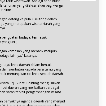
t
daya tarik wisatawan. Apalagi pada bulan
e
u
f
a
da tahunan yang dilaksanakan bagi warga
b
l
i
n
 Beltim.
u
u
k
O
t
h
a
l
egeri datang ke pulau Belitong dalam
D
T
t
e
e
g , yang merupakan wisata ziarah yang
u
d
h
s
nya.
m
a
K
a
b
n
a
B
ya penguatan budaya, termasuk
a
P
r
u
 yang unik,
n
e
a
l
g
n
n
u
t dengan kemasan yang menarik maupun
g
g
h
udaya lainnya,” katanya.
h
T
T
a
a
u
r
r
gu-lagu khas daerah dalam bentuk
m
g
u
an dari sambutan kepada para tamu yang
b
a
n
ntuk menunjukan ciri khas sebuah daerah.
a
a
a
n
n
K
ata, Pj. Bupati Belitung mengusulkan
g
d
e
S
osi daerah yang melibatkan berbagai
a
l
e
an saran terkait pengembangan wisata.
r
a
b
i
y
a
dan banyaknya agenda daerah yang menjadi
M
a
g
 Pj. Bupati tetap akan memprioritaskan