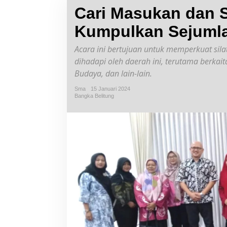
Cari Masukan dan S
Kumpulkan Sejumla
Acara ini bertujuan untuk memperkuat si
dihadapi oleh daerah ini, terutama berk
Budaya, dan lain-lain.
Sma
15 Januari 2024
Bangka Belitung