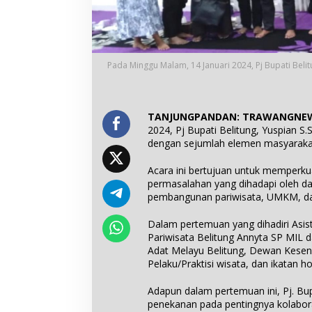
Pada Minggu Malam, 14 Januari 2024, Pj Bupati Bel
TANJUNGPANDAN: TRAWANGNEW
2024, Pj Bupati Belitung, Yuspian 
dengan sejumlah elemen masyarakat
Acara ini bertujuan untuk memperk
permasalahan yang dihadapi oleh da
pembangunan pariwisata, UMKM, dan 
Dalam pertemuan yang dihadiri Asis
Pariwisata Belitung Annyta SP MIL
Adat Melayu Belitung, Dewan Keseni
Pelaku/Praktisi wisata, dan ikatan 
Adapun dalam pertemuan ini, Pj. Bu
penekanan pada pentingnya kolabor