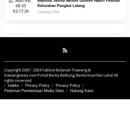
Babinsa Serma Nelson Gultom Hadiri Festival
Kelurahan Pangkal Lalang
5 Agustus 2026
Copyright 2007 - 2024 Tabloid Bulanan Trawang &
trawangnews.com Portal Berita Belitung, Berita Kearifan Lokal All
rights reserved.
Indeks
Privacy Policy
Privacy Policy
Pedoman Pemberitaan Media Siber
Hubungi Kami