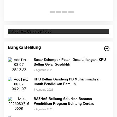
Provinsi Babel Terima Sertifikat dan
S
Penghargaan dari Menteri Pendidikan dan
p
Di Bangka Belitung, Wisata Belitung
|
4 Desember 2023
Di 
Kebudayaan RI
Sasar Kelompok Petani Desa Liilangan, KPU
Beltim Gelar Sosdiklih
Bangka Belitung
Sasar Kelompok Petani Desa Liilangan, KPU
Beltim Gelar Sosdiklih
7 Agustus 2026
KPU Beltim Gandeng PD Muhammadiyah
untuk Pendidikan Pemilih
7 Agustus 2026
BAZNAS Belitung Salurkan Bantuan
Pendidikan Program Belitung Cerdas
7 Agustus 2026