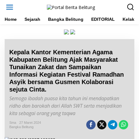
L
e
w
a
Home
Sejarah
Bangka Belitung
EDITORIAL
Kelakar
t
i
k
e
k
Kepala Kantor Kementerian Agama
o
n
Kabupaten Belitung Ajak Masyarakat
t
Tunaikan Zakat dan Sampaikan
e
Informasi Kegiatan Festival Ramadhan
n
Asyik bersama Gusmen Kolaborasi
sejuta Cinta.
Semoga ibadah puasa kita tahun ini mendapatkan
ridho dan barokah dari Allah SWT serta menjadikan
kita sebagai orang yang taqwa
Sma
27 Maret 2024
Bangka Belitung