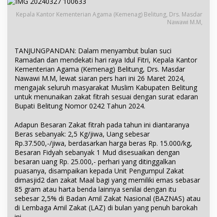
Kepala Kantor Kementerian Agama (Kemenag) Belitung, Drs. Masdar
Nawawi M.M,
TANJUNGPANDAN: Dalam menyambut bulan suci
Ramadan dan mendekati hari raya Idul Fitri, Kepala Kantor
Kementerian Agama (Kemenag) Belitung, Drs. Masdar
Nawawi M.M, lewat siaran pers hari ini 26 Maret 2024,
mengajak seluruh masyarakat Muslim Kabupaten Belitung
untuk menunaikan zakat fitrah sesuai dengan surat edaran
Bupati Belitung Nomor 0242 Tahun 2024.
Adapun Besaran Zakat fitrah pada tahun ini diantaranya
Beras sebanyak: 2,5 Kg/jiwa, Uang sebesar
Rp.37.500,-/jiwa, berdasarkan harga beras Rp. 15.000/kg,
Besaran Fidyah sebanyak 1 Mud disesuaikan dengan
besaran uang Rp. 25.000,- perhari yang ditinggalkan
puasanya, disampaikan kepada Unit Pengumpul Zakat
dimasjid2 dan zakat Maal bagi yang memiliki emas sebasar
85 gram atau harta benda lainnya senilai dengan itu
sebesar 2,5% di Badan Amil Zakat Nasional (BAZNAS) atau
di Lembaga Amil Zakat (LAZ) di bulan yang penuh barokah
ini.