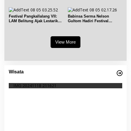
Informasi Publik
Simpang Renggiang
Festival Pangkallalang VII:
Babinsa Serma Nelson
LAM Belitung Ajak Lestarikan
Gultom Hadiri Festival
Budaya
Kelurahan Pangkal Lalang
View More
Wisata
Empat Warisan Budaya Tak Benda dari
I