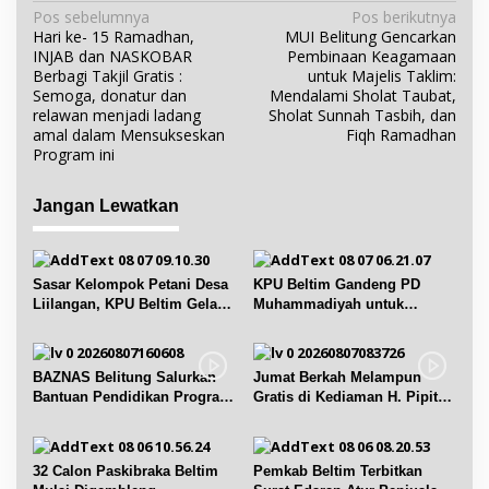
N
Pos sebelumnya
Pos berikutnya
Hari ke- 15 Ramadhan,
MUI Belitung Gencarkan
a
INJAB dan NASKOBAR
Pembinaan Keagamaan
v
Berbagi Takjil Gratis :
untuk Majelis Taklim:
i
Semoga, donatur dan
Mendalami Sholat Taubat,
relawan menjadi ladang
Sholat Sunnah Tasbih, dan
g
amal dalam Mensukseskan
Fiqh Ramadhan
a
Program ini
s
i
Jangan Lewatkan
p
o
s
Sasar Kelompok Petani Desa
KPU Beltim Gandeng PD
Liilangan, KPU Beltim Gelar
Muhammadiyah untuk
Sosdiklih
Pendidikan Pemilih
BAZNAS Belitung Salurkan
Jumat Berkah Melampun
Bantuan Pendidikan Program
Gratis di Kediaman H. Pipit
Belitung Cerdas
Chandra Desa Air Seruk
32 Calon Paskibraka Beltim
Pemkab Beltim Terbitkan