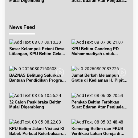
Mulai Digembleng
Surat Edaran Atur Penjualan
BBM Subsidi
News Feed
Sasar Kelompok Petani Desa
KPU Beltim Gandeng PD
Liilangan, KPU Beltim Gelar
Muhammadiyah untuk
Sosdiklih
Pendidikan Pemilih
BAZNAS Belitung Salurkan
Jumat Berkah Melampun
Bantuan Pendidikan Program
Gratis di Kediaman H. Pipit
Belitung Cerdas
Chandra Desa Air Seruk
32 Calon Paskibraka Beltim
Pemkab Beltim Terbitkan
Mulai Digembleng
Surat Edaran Atur Penjualan
BBM Subsidi
KPU Beltim Jalani Visitasi KI
Kemenag Beltim dan FKUB
Babel: Perkuat Keterbukaan
Verifikasi Lahan Gereja di