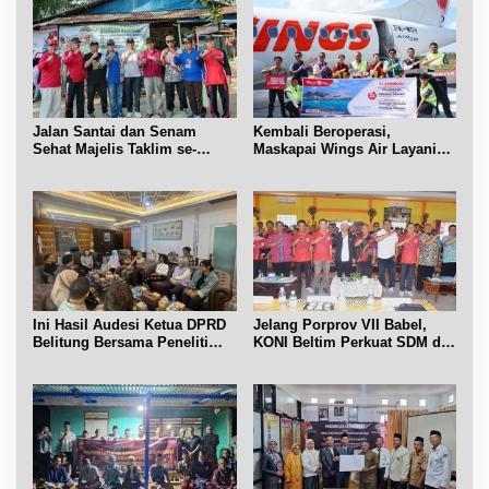
Jalan Santai dan Senam
Kembali Beroperasi,
Sehat Majelis Taklim se-
Maskapai Wings Air Layani
Kecamatan Sijuk
Rute Belitung-Pangkalpinang
Ini Hasil Audesi Ketua DPRD
Jelang Porprov VII Babel,
Belitung Bersama Peneliti
KONI Beltim Perkuat SDM di
IPB dan Prancis
bidang keolahragaan