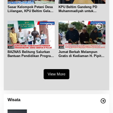
Sasar Kelompok Petani Desa
KPU Beltim Gandeng PD
Liilangan, KPU Beltim Gelar
Muhammadiyah untuk
Sosdiklih
Pendidikan Pemilih
BAZNAS Belitung Salurkan
Jumat Berkah Melampun
Bantuan Pendidikan Program
Gratis di Kediaman H. Pipit
Belitung Cerdas
Chandra Desa Air Seruk
View More
Wisata