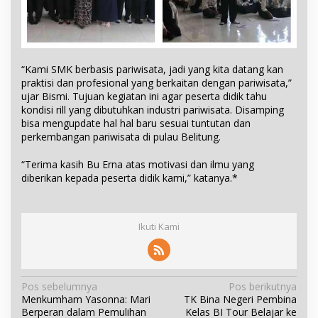
“Kami SMK berbasis pariwisata, jadi yang kita datang kan
praktisi dan profesional yang berkaitan dengan pariwisata,”
ujar Bismi. Tujuan kegiatan ini agar peserta didik tahu
kondisi rill yang dibutuhkan industri pariwisata. Disamping
bisa mengupdate hal hal baru sesuai tuntutan dan
perkembangan pariwisata di pulau Belitung.
“Terima kasih Bu Erna atas motivasi dan ilmu yang
diberikan kepada peserta didik kami,” katanya.*
Ikuti Kami
N
Pos sebelumnya
Pos berikutnya
Menkumham Yasonna: Mari
TK Bina Negeri Pembina
a
Berperan dalam Pemulihan
Kelas BI Tour Belajar ke