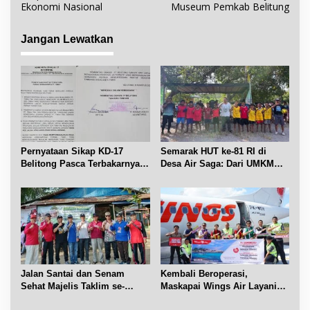
v
Ekonomi Nasional
Museum Pemkab Belitung
i
g
Jangan Lewatkan
a
s
i
p
o
s
Pernyataan Sikap KD-17
Semarak HUT ke-81 RI di
Belitong Pasca Terbakarnya
Desa Air Saga: Dari UMKM
Fasilitas PT. TImah Tbk
hingga Sejumlah Lomba
Jalan Santai dan Senam
Kembali Beroperasi,
Sehat Majelis Taklim se-
Maskapai Wings Air Layani
Kecamatan Sijuk
Rute Belitung-Pangkalpinang