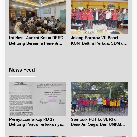
Ini Hasil Audesi Ketua DPRD
Jelang Porprov VII Babel,
Belitung Bersama Peneliti
KONI Beltim Perkuat SDM di
IPB dan Prancis
bidang keolahragaan
News Feed
Pernyataan Sikap KD-17
Semarak HUT ke-81 RI di
Belitong Pasca Terbakarnya
Desa Air Saga: Dari UMKM
Fasilitas PT. TImah Tbk
hingga Sejumlah Lomba