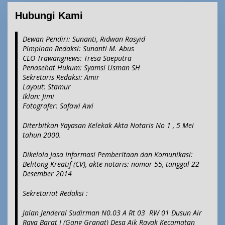
Hubungi Kami
Dewan Pendiri: Sunanti, Ridwan Rasyid
|
2
Pimpinan Redaksi: Sunanti M. Abus
7
CEO Trawangnews: Tresa Saeputra
F
E
Penasehat Hukum: Syamsi Usman SH
B
Sekretaris Redaksi: Amir
R
Layout: Stamur
U
A
Iklan: Jimi
R
Fotografer: Safawi Awi
I
2
0
Diterbitkan Yayasan Kelekak Akta Notaris No 1 , 5 Mei
1
tahun 2000.
7
O
L
Dikelola Jasa Informasi Pemberitaan dan Komunikasi:
E
Belitong Kreatif (CV), akte notaris: nomor 55, tanggal 22
H
A
Desember 2014
D
M
Sekretariat Redaksi :
I
N
Jalan Jenderal Sudirman N0.03 A Rt 03 RW 01 Dusun Air
Raya Barat I (Gang Granat) Desa Aik Rayak Kecamatan