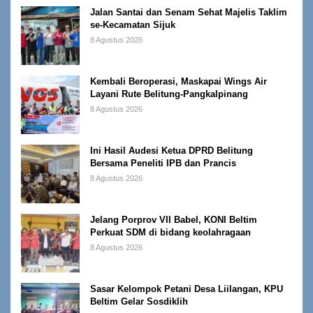
Jalan Santai dan Senam Sehat Majelis Taklim
se-Kecamatan Sijuk
8 Agustus 2026
Kembali Beroperasi, Maskapai Wings Air
Layani Rute Belitung-Pangkalpinang
8 Agustus 2026
Ini Hasil Audesi Ketua DPRD Belitung
Bersama Peneliti IPB dan Prancis
8 Agustus 2026
Jelang Porprov VII Babel, KONI Beltim
Perkuat SDM di bidang keolahragaan
8 Agustus 2026
Sasar Kelompok Petani Desa Liilangan, KPU
Beltim Gelar Sosdiklih