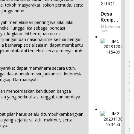
ma, tokoh masyarakat, tokoh pemuda, serta
njungpandan.
Desa
Keciput
yah menjelaskan pentingnya nilai-nilai
Raih
18 November
neka Tunggal Ika sebagai pondasi
2024
Juara III
a, kegiatan ini bertujuan untuk
di ADWI
rjuangan dan nasionalisme sesuai dengan
E
2024:
Ia berharap sosialisasi ini dapat membantu
m
Pratiwi
n nilai-nilai tersebut secara menyeluruh
p
4
Perucha
a
D
,S.S.,M.H
E
t
S
masyarakat dapat memahami secara utuh,
.,NL.P,
W
E
gai dasar untuk mewujudkan visi Indonesia
Kepala
a
M
B
 ungkap Darmansyah.
r
Desa
E
i
Keciput
R
s
rtujuan mencerdaskan kehidupan bangsa
2
Sampaik
a
0
a yang berkualitas, unggul, dan berdaya
an rasa
2
n
syukurn
3
B
ya atas
u
pat pilar harus selalu ditumbuhkembangkan
I
penghar
d
k
a yang sejahtera, adil, makmur, serta
gaan ini.
a
o
nya.
1
y
n
D
a
E