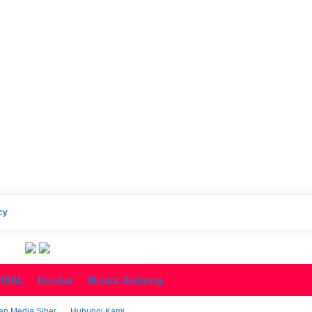
cy
ORIAL
Kelakar
Wisata Belitung
n Media Siber
Hubungi Kami