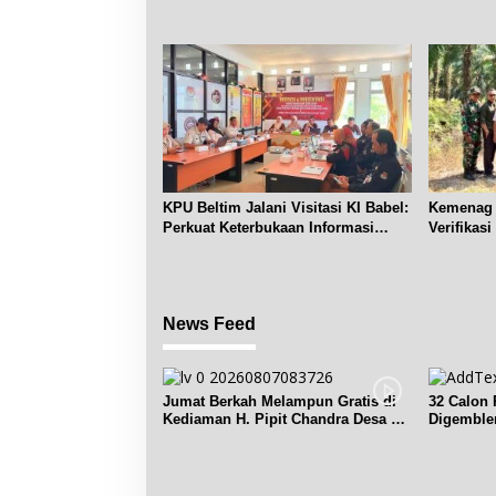
KPU Beltim Jalani Visitasi KI Babel:
Kemenag 
Perkuat Keterbukaan Informasi
Verifikas
Publik
Renggian
News Feed
Jumat Berkah Melampun Gratis di
32 Calon 
Kediaman H. Pipit Chandra Desa Air
Digemble
Seruk