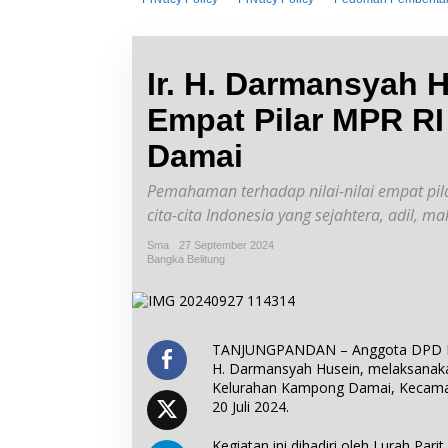
o
n
t
e
n
Ir. H. Darmansyah 
Empat Pilar MPR R
Damai
Pemahaman terhadap nilai-nilai empat pi
cita-cita Indonesia yang sejahtera, adil, 
Sma
27 September 2024
Bangka Belitung
TANJUNGPANDAN – Anggota DPD RI P
H. Darmansyah Husein, melaksanakan
Kelurahan Kampong Damai, Kecamat
20 Juli 2024.
Kegiatan ini dihadiri oleh Lurah Par