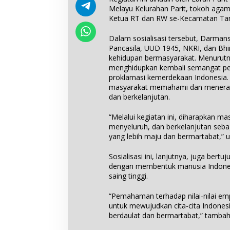
Melayu Kelurahan Parit, tokoh aga
Ketua RT dan RW se-Kecamatan Ta
Dalam sosialisasi tersebut, Darmans
Pancasila, UUD 1945, NKRI, dan Bhi
kehidupan bermasyarakat. Menurutny
menghidupkan kembali semangat pe
proklamasi kemerdekaan Indonesia. 
masyarakat memahami dan menerapka
dan berkelanjutan.
“Melalui kegiatan ini, diharapkan 
menyeluruh, dan berkelanjutan seba
yang lebih maju dan bermartabat,”
Sosialisasi ini, lanjutnya, juga be
dengan membentuk manusia Indonesi
saing tinggi.
“Pemahaman terhadap nilai-nilai em
untuk mewujudkan cita-cita Indonesi
berdaulat dan bermartabat,” tambah