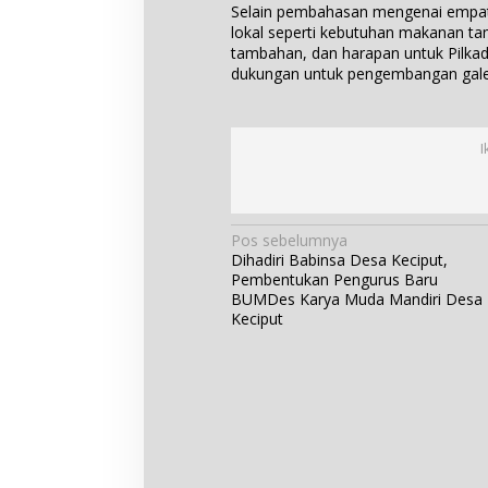
Selain pembahasan mengenai empat p
lokal seperti kebutuhan makanan ta
tambahan, dan harapan untuk Pilkad
dukungan untuk pengembangan galer
I
N
Pos sebelumnya
Dihadiri Babinsa Desa Keciput,
a
Pembentukan Pengurus Baru
v
BUMDes Karya Muda Mandiri Desa
i
Keciput
g
a
s
i
p
o