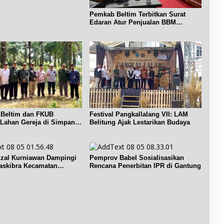
a
e
n
n
c
g
Pemkab Beltim Terbitkan Surat
d
i
Edaran Atur Penjualan BBM
u
a
p
Subsidi
n
n
u
a
K
t
n
e
,
p
b
M
a
u
a
r
d
l
i
a
a
w
y
m
i
a
K
s
Beltim dan FKUB
Festival Pangkallalang VII: LAM
a
e
a
i Lahan Gereja di Simpang
Belitung Ajak Lestarikan Budaya
n
m
g
t
R
e
a
I
r
B
i
izal Kurniawan Dampingi
Pemprov Babel Sosialisasikan
e
a
askibra Kecamatan
Rencana Penerbitan IPR di Gantung
l
h
i
a
t
n
u
U
n
r
g
a
.