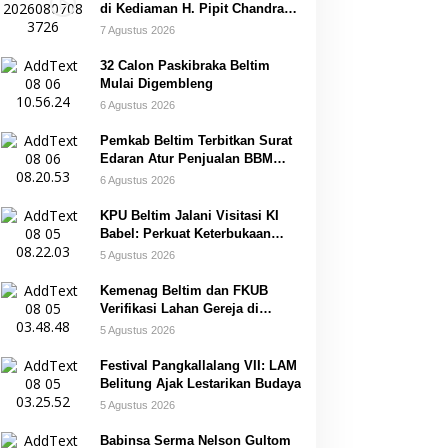
di Kediaman H. Pipit Chandra
Desa Air Seruk
7 Agustus 2026
32 Calon Paskibraka Beltim
Mulai Digembleng
6 Agustus 2026
Pemkab Beltim Terbitkan Surat
Edaran Atur Penjualan BBM
Subsidi
6 Agustus 2026
KPU Beltim Jalani Visitasi KI
Babel: Perkuat Keterbukaan
Informasi Publik
5 Agustus 2026
Kemenag Beltim dan FKUB
Verifikasi Lahan Gereja di
Simpang Renggiang
5 Agustus 2026
Festival Pangkallalang VII: LAM
Belitung Ajak Lestarikan Budaya
5 Agustus 2026
Babinsa Serma Nelson Gultom