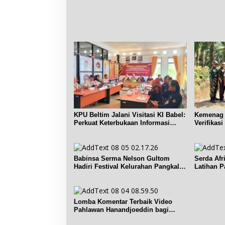
KPU Beltim Jalani Visitasi KI Babel:
Kemenag 
Perkuat Keterbukaan Informasi
Verifikas
Publik
Renggian
Babinsa Serma Nelson Gultom
Serda Afr
Hadiri Festival Kelurahan Pangkal
Latihan P
Lalang
Dendang
Lomba Komentar Terbaik Video
Pahlawan Hanandjoeddin bagi
Siswa