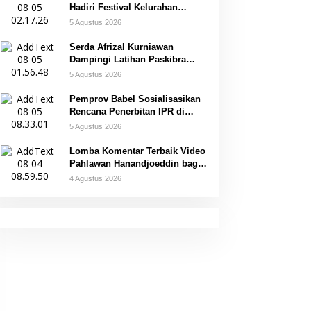
Hadiri Festival Kelurahan
Pangkal Lalang
5 Agustus 2026
Serda Afrizal Kurniawan
Dampingi Latihan Paskibra
Kecamatan Dendang
5 Agustus 2026
Pemprov Babel Sosialisasikan
Rencana Penerbitan IPR di
Gantung
5 Agustus 2026
Lomba Komentar Terbaik Video
Pahlawan Hanandjoeddin bagi
Siswa
4 Agustus 2026