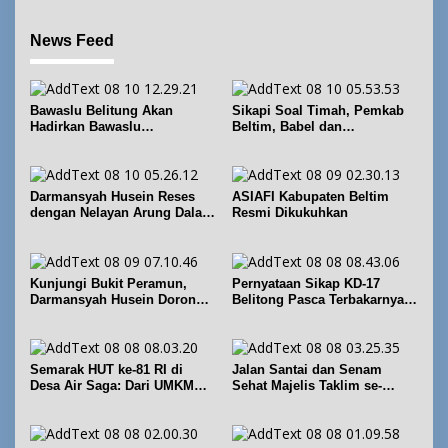
News Feed
Bawaslu Belitung Akan
Sikapi Soal Timah, Pemkab
Hadirkan Bawaslu
Beltim, Babel dan
Membelajarkan Vol. 2 Bahas
Forkopimda Perkuat
Konversi Suara dan Alokasi
Koordinasi
Kursi
Darmansyah Husein Reses
ASIAFI Kabupaten Beltim
dengan Nelayan Arung Dalam
Resmi Dikukuhkan
di Kecamatan Koba
Kunjungi Bukit Peramun,
Pernyataan Sikap KD-17
Darmansyah Husein Dorong
Belitong Pasca Terbakarnya
Geosite Babel Naik Kelas
Fasilitas PT. TImah Tbk
Semarak HUT ke-81 RI di
Jalan Santai dan Senam
Desa Air Saga: Dari UMKM
Sehat Majelis Taklim se-
hingga Sejumlah Lomba
Kecamatan Sijuk