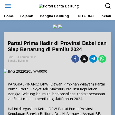
L
e
w
a
Home
Sejarah
Bangka Belitung
EDITORIAL
Kelakar
t
i
k
e
k
Partai Prima Hadir di Provinsi Babel dan
o
n
Siap Bertarung di Pemilu 2024
t
e
Sma
5 Februari 2022
Bangka Belitung
n
PANGKALPINANG: DPW (Dewan Pimpinan Wilayah) Partai
Prima (Partai Rakyat Adil Makmur) Provinsi Kepulauan
Bangka Belitung kini mulai berkonsolidasi terkait persiapan
verifikasi menuju pemilu legislatif tahun 2024.
Hal ini ditegaskan Ketua DPW Partai Prima Provinsi
Kepulauan Bangka Belitung Drs. H. Asmawie Asmad BE,