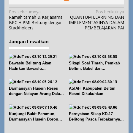
N
Pos sebelumnya
Pos berikutnya
Ramah tamah & Kerjasama
QUANTUM LEARNING DAN
a
BPC HIPMI Belitung dengan
IMPLEMENTASINYA DALAM
v
Stackholders
PEMBELAJARAN PAI
i
g
Jangan Lewatkan
a
s
i
Bawaslu Belitung Akan
Sikapi Soal Timah, Pemkab
p
Hadirkan Bawaslu
Beltim, Babel dan
Membelajarkan Vol. 2 Bahas
Forkopimda Perkuat
o
Konversi Suara dan Alokasi
Koordinasi
s
Kursi
Darmansyah Husein Reses
ASIAFI Kabupaten Beltim
dengan Nelayan Arung Dalam
Resmi Dikukuhkan
di Kecamatan Koba
Kunjungi Bukit Peramun,
Pernyataan Sikap KD-17
Darmansyah Husein Dorong
Belitong Pasca Terbakarnya
Geosite Babel Naik Kelas
Fasilitas PT. TImah Tbk