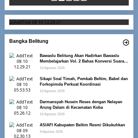
Bawaslu Belitung Akan Hadirkan Bawaslu
Membelajarkan Vol. 2 Bahas Konversi Suara
dan Alokasi Kursi
Bangka Belitung
Bawaslu Belitung Akan Hadirkan Bawaslu
Membelajarkan Vol. 2 Bahas Konversi Suara
dan Alokasi Kursi
10 Agustus 2026
Sikapi Soal Timah, Pemkab Beltim, Babel dan
Forkopimda Perkuat Koordinasi
10 Agustus 2026
Darmansyah Husein Reses dengan Nelayan
Arung Dalam di Kecamatan Koba
10 Agustus 2026
ASIAFI Kabupaten Beltim Resmi Dikukuhkan
9 Agustus 2026