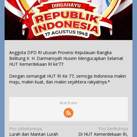
Anggota DPD RI utusan Provinsi Kepulauan Bangka
Belitung Ir. H. Darmansyah Husein Mengucapkan Selamat
HUT Kemerdekaan RI ke’77.
Dengan semangat HUT RI Ke 77, semoga Indonesia makin
maju, makin kuat, dan makin sejahtera rakyatnya.*
Ikuti Kami
N
Pos sebelumnya
Pos berikutnya
Lurah dan Mantan Lurah
Di HUT Kemerdekaan RI,
a