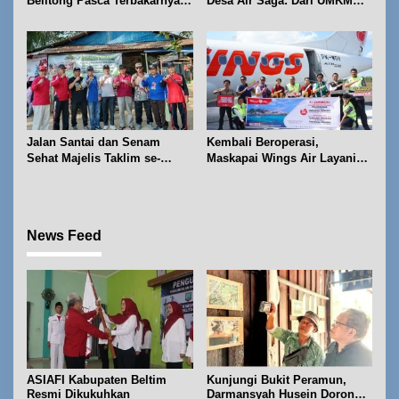
Belitong Pasca Terbakarnya
Desa Air Saga: Dari UMKM
Fasilitas PT. TImah Tbk
hingga Sejumlah Lomba
Jalan Santai dan Senam
Kembali Beroperasi,
Sehat Majelis Taklim se-
Maskapai Wings Air Layani
Kecamatan Sijuk
Rute Belitung-Pangkalpinang
News Feed
ASIAFI Kabupaten Beltim
Kunjungi Bukit Peramun,
Resmi Dikukuhkan
Darmansyah Husein Dorong