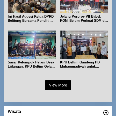
Ini Hasil Audesi Ketua DPRD
Jelang Porprov VII Babel,
Belitung Bersama Peneliti
KONI Beltim Perkuat SDM di
IPB dan Prancis
bidang keolahragaan
Sasar Kelompok Petani Desa
KPU Beltim Gandeng PD
Liilangan, KPU Beltim Gelar
Muhammadiyah untuk
Sosdiklih
Pendidikan Pemilih
View More
Wisata