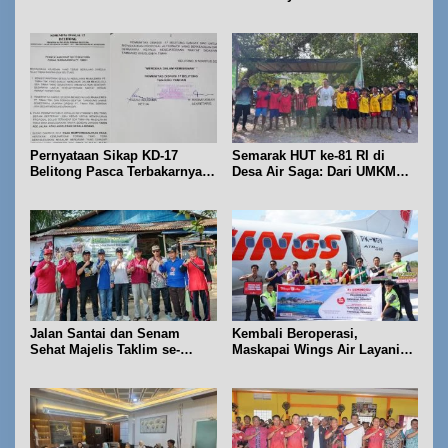
Geosite Babel Naik Kelas
Pernyataan Sikap KD-17
Semarak HUT ke-81 RI di
Belitong Pasca Terbakarnya
Desa Air Saga: Dari UMKM
Fasilitas PT. TImah Tbk
hingga Sejumlah Lomba
Jalan Santai dan Senam
Kembali Beroperasi,
Sehat Majelis Taklim se-
Maskapai Wings Air Layani
Kecamatan Sijuk
Rute Belitung-Pangkalpinang