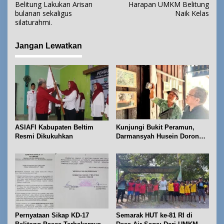
Belitung Lakukan Arisan
Harapan UMKM Belitung
v
bulanan sekaligus
Naik Kelas
i
silaturahmi.
g
a
Jangan Lewatkan
s
i
p
o
s
ASIAFI Kabupaten Beltim
Kunjungi Bukit Peramun,
Resmi Dikukuhkan
Darmansyah Husein Dorong
Geosite Babel Naik Kelas
Pernyataan Sikap KD-17
Semarak HUT ke-81 RI di