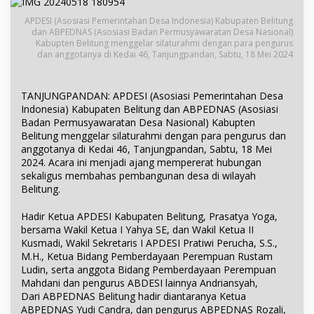
APDESI (Asosiasi Pemerintahan Desa Indonesia) Kabupaten Belitung
dan ABPEDNAS (Asosiasi Badan Permusyawaratan Desa Nasional)
Kabupten Belitung menggelar silaturahmi dengan para pengurus
dan anggotanya di Kedai 46, Tanjungpandan, Sabtu, 18 Mei 2024
TANJUNGPANDAN: APDESI (Asosiasi Pemerintahan Desa
Indonesia) Kabupaten Belitung dan ABPEDNAS (Asosiasi
Badan Permusyawaratan Desa Nasional) Kabupten
Belitung menggelar silaturahmi dengan para pengurus dan
anggotanya di Kedai 46, Tanjungpandan, Sabtu, 18 Mei
2024. Acara ini menjadi ajang mempererat hubungan
sekaligus membahas pembangunan desa di wilayah
Belitung.
Hadir Ketua APDESI Kabupaten Belitung, Prasatya Yoga,
bersama Wakil Ketua I Yahya SE, dan Wakil Ketua II
Kusmadi, Wakil Sekretaris I APDESI Pratiwi Perucha, S.S.,
M.H., Ketua Bidang Pemberdayaan Perempuan Rustam
Ludin, serta anggota Bidang Pemberdayaan Perempuan
Mahdani dan pengurus ABDESI lainnya Andriansyah,
Dari ABPEDNAS Belitung hadir diantaranya Ketua
ABPEDNAS Yudi Candra, dan pengurus ABPEDNAS Rozali,