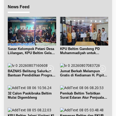
News Feed
Sasar Kelompok Petani Desa
KPU Beltim Gandeng PD
Liilangan, KPU Beltim Gelar
Muhammadiyah untuk
Sosdiklih
Pendidikan Pemilih
BAZNAS Belitung Salurkan
Jumat Berkah Melampun
Bantuan Pendidikan Program
Gratis di Kediaman H. Pipit
Belitung Cerdas
Chandra Desa Air Seruk
32 Calon Paskibraka Beltim
Pemkab Beltim Terbitkan
Mulai Digembleng
Surat Edaran Atur Penjualan
BBM Subsidi
KPU Beltim Jalani Visitasi KI
Kemenag Beltim dan FKUB