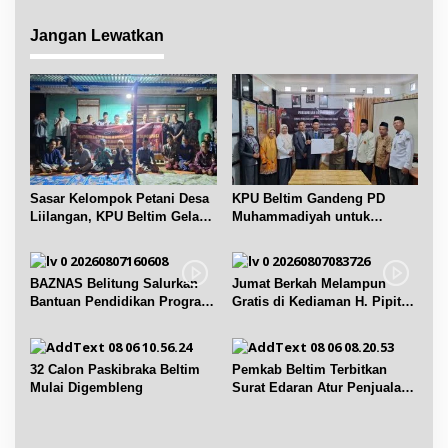
i
p
Jangan Lewatkan
o
s
Sasar Kelompok Petani Desa
KPU Beltim Gandeng PD
Liilangan, KPU Beltim Gelar
Muhammadiyah untuk
Sosdiklih
Pendidikan Pemilih
BAZNAS Belitung Salurkan
Jumat Berkah Melampun
Bantuan Pendidikan Program
Gratis di Kediaman H. Pipit
Belitung Cerdas
Chandra Desa Air Seruk
32 Calon Paskibraka Beltim
Pemkab Beltim Terbitkan
Mulai Digembleng
Surat Edaran Atur Penjualan
BBM Subsidi