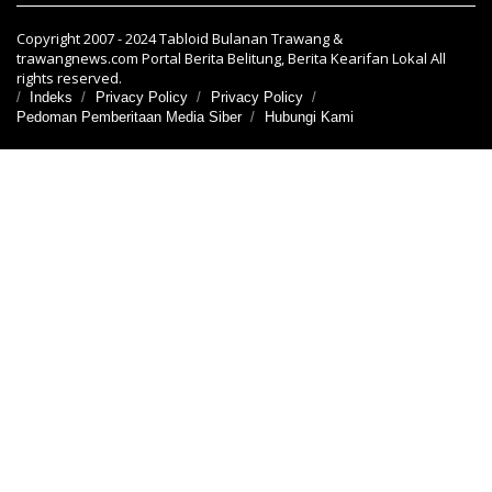
Copyright 2007 - 2024 Tabloid Bulanan Trawang &
trawangnews.com Portal Berita Belitung, Berita Kearifan Lokal All
rights reserved.
Indeks
Privacy Policy
Privacy Policy
Pedoman Pemberitaan Media Siber
Hubungi Kami