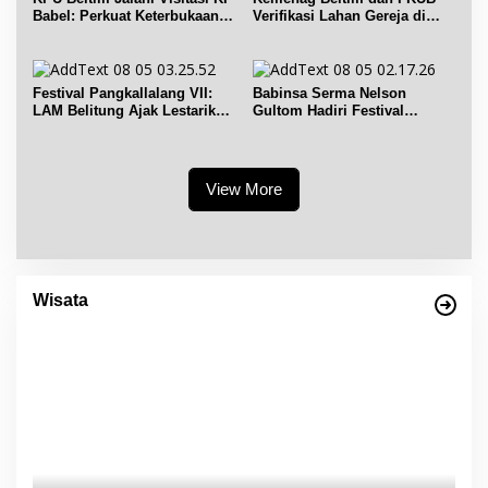
Babel: Perkuat Keterbukaan
Verifikasi Lahan Gereja di
Informasi Publik
Simpang Renggiang
Festival Pangkallalang VII:
Babinsa Serma Nelson
LAM Belitung Ajak Lestarikan
Gultom Hadiri Festival
Budaya
Kelurahan Pangkal Lalang
View More
Ikon Pintu Masuk Pulau Belitung, LAM Belitung
Sebut Desa Buluh Tumbang Sebagai etalase
Wisata
pembangunan pariwisata Belitung.
Di Bangka Belitung, Wisata Belitung
|
1 Desember 2023