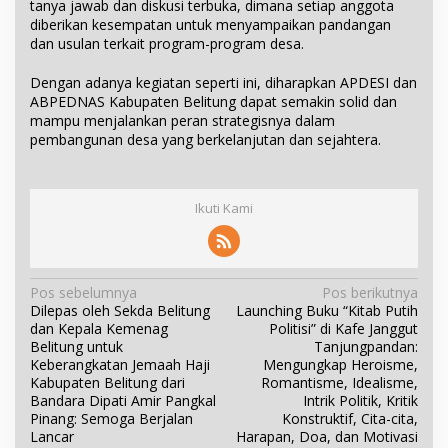
tanya jawab dan diskusi terbuka, dimana setiap anggota
diberikan kesempatan untuk menyampaikan pandangan
dan usulan terkait program-program desa.
Dengan adanya kegiatan seperti ini, diharapkan APDESI dan
ABPEDNAS Kabupaten Belitung dapat semakin solid dan
mampu menjalankan peran strategisnya dalam
pembangunan desa yang berkelanjutan dan sejahtera.
Ikuti Kami
N
Pos sebelumnya
Pos berikutnya
Dilepas oleh Sekda Belitung
Launching Buku “Kitab Putih
a
dan Kepala Kemenag
Politisi” di Kafe Janggut
v
Belitung untuk
Tanjungpandan:
i
Keberangkatan Jemaah Haji
Mengungkap Heroisme,
Kabupaten Belitung dari
Romantisme, Idealisme,
g
Bandara Dipati Amir Pangkal
Intrik Politik, Kritik
a
Pinang: Semoga Berjalan
Konstruktif, Cita-cita,
s
Lancar
Harapan, Doa, dan Motivasi