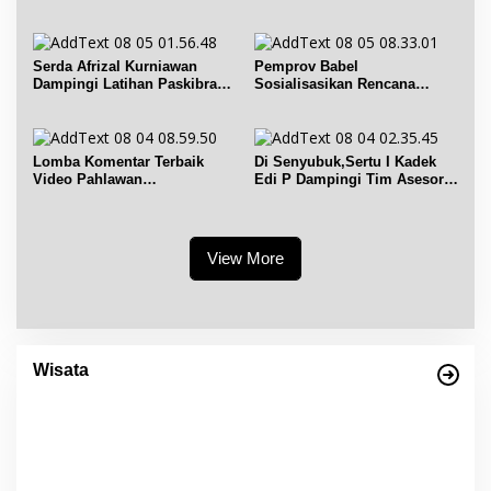
Budaya
Kelurahan Pangkal Lalang
Serda Afrizal Kurniawan
Pemprov Babel
Dampingi Latihan Paskibra
Sosialisasikan Rencana
Kecamatan Dendang
Penerbitan IPR di Gantung
Lomba Komentar Terbaik
Di Senyubuk,Sertu I Kadek
Video Pahlawan
Edi P Dampingi Tim Asesor
Hanandjoeddin bagi Siswa
UNESCO Global Geopark
View More
Empat Warisan Budaya Tak Benda dari
Provinsi Babel Terima Sertifikat dan
Wisata
Penghargaan dari Menteri Pendidikan dan
Di Bangka Belitung, Wisata Belitung
|
4 Desember 2023
Kebudayaan RI