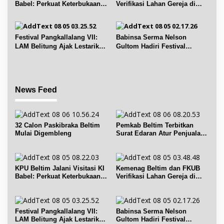
Babel: Perkuat Keterbukaan
Verifikasi Lahan Gereja di
Informasi Publik
Simpang Renggiang
Festival Pangkallalang VII:
Babinsa Serma Nelson
LAM Belitung Ajak Lestarikan
Gultom Hadiri Festival
Budaya
Kelurahan Pangkal Lalang
News Feed
32 Calon Paskibraka Beltim
Pemkab Beltim Terbitkan
Mulai Digembleng
Surat Edaran Atur Penjualan
BBM Subsidi
KPU Beltim Jalani Visitasi KI
Kemenag Beltim dan FKUB
Babel: Perkuat Keterbukaan
Verifikasi Lahan Gereja di
Informasi Publik
Simpang Renggiang
Festival Pangkallalang VII:
Babinsa Serma Nelson
LAM Belitung Ajak Lestarikan
Gultom Hadiri Festival