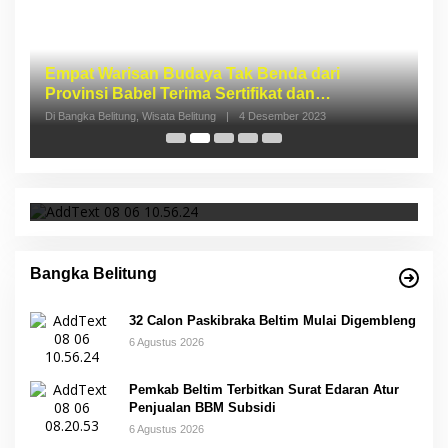
I
S
p
Di 
32 Calon Paskibraka Beltim Mulai Digembleng
Bangka Belitung
32 Calon Paskibraka Beltim Mulai Digembleng
6 Agustus 2026
Pemkab Beltim Terbitkan Surat Edaran Atur
Penjualan BBM Subsidi
6 Agustus 2026