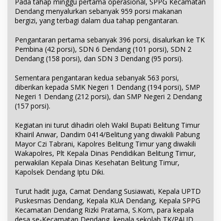
Pada tahap minggu pertama operasional, SPPG Kecamatan
Dendang menyalurkan sebanyak 959 porsi makanan
bergizi, yang terbagi dalam dua tahap pengantaran.
Pengantaran pertama sebanyak 396 porsi, disalurkan ke TK
Pembina (42 porsi), SDN 6 Dendang (101 porsi), SDN 2
Dendang (158 porsi), dan SDN 3 Dendang (95 porsi).
Sementara pengantaran kedua sebanyak 563 porsi,
diberikan kepada SMK Negeri 1 Dendang (194 porsi), SMP
Negeri 1 Dendang (212 porsi), dan SMP Negeri 2 Dendang
(157 porsi).
Kegiatan ini turut dihadiri oleh Wakil Bupati Belitung Timur
Khairil Anwar, Dandim 0414/Belitung yang diwakili Pabung
Mayor Czi Tabrani, Kapolres Belitung Timur yang diwakili
Wakapolres, Plt Kepala Dinas Pendidikan Belitung Timur,
perwakilan Kepala Dinas Kesehatan Belitung Timur,
Kapolsek Dendang Iptu Diki.
Turut hadit juga, Camat Dendang Susiawati, Kepala UPTD
Puskesmas Dendang, Kepala KUA Dendang, Kepala SPPG
Kecamatan Dendang Rizki Pratama, S.Kom, para kepala
desa se-Kecamatan Dendang, kepala sekolah TK/PAUD,