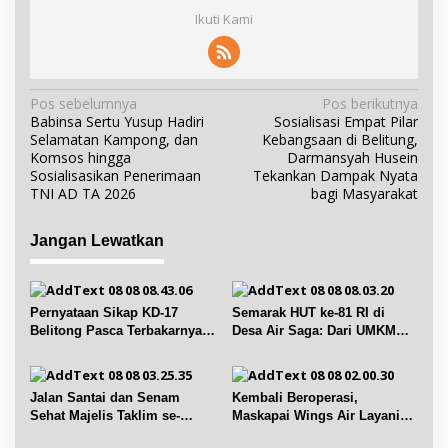
Ikuti Kami
N
Pos sebelumnya
Pos berikutnya
Babinsa Sertu Yusup Hadiri
Sosialisasi Empat Pilar
a
Selamatan Kampong, dan
Kebangsaan di Belitung,
v
Komsos hingga
Darmansyah Husein
i
Sosialisasikan Penerimaan
Tekankan Dampak Nyata
TNI AD TA 2026
bagi Masyarakat
g
a
Jangan Lewatkan
s
i
p
Pernyataan Sikap KD-17
Semarak HUT ke-81 RI di
o
Belitong Pasca Terbakarnya
Desa Air Saga: Dari UMKM
s
Fasilitas PT. TImah Tbk
hingga Sejumlah Lomba
Jalan Santai dan Senam
Kembali Beroperasi,
Sehat Majelis Taklim se-
Maskapai Wings Air Layani
Kecamatan Sijuk
Rute Belitung-Pangkalpinang