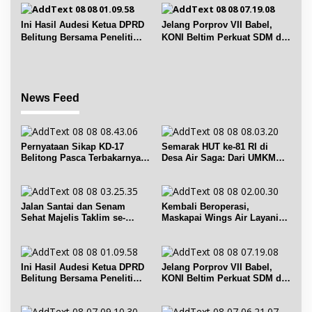
Ini Hasil Audesi Ketua DPRD
Jelang Porprov VII Babel,
Belitung Bersama Peneliti
KONI Beltim Perkuat SDM di
IPB dan Prancis
bidang keolahragaan
News Feed
Pernyataan Sikap KD-17
Semarak HUT ke-81 RI di
Belitong Pasca Terbakarnya
Desa Air Saga: Dari UMKM
Fasilitas PT. TImah Tbk
hingga Sejumlah Lomba
Jalan Santai dan Senam
Kembali Beroperasi,
Sehat Majelis Taklim se-
Maskapai Wings Air Layani
Kecamatan Sijuk
Rute Belitung-Pangkalpinang
Ini Hasil Audesi Ketua DPRD
Jelang Porprov VII Babel,
Belitung Bersama Peneliti
KONI Beltim Perkuat SDM di
IPB dan Prancis
bidang keolahragaan