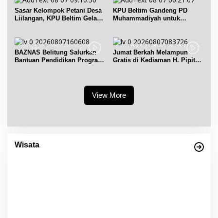
Sasar Kelompok Petani Desa
KPU Beltim Gandeng PD
Liilangan, KPU Beltim Gelar
Muhammadiyah untuk
Sosdiklih
Pendidikan Pemilih
BAZNAS Belitung Salurkan
Jumat Berkah Melampun
Bantuan Pendidikan Program
Gratis di Kediaman H. Pipit
Belitung Cerdas
Chandra Desa Air Seruk
View More
Empat Warisan Budaya Tak Benda dari
Provinsi Babel Terima Sertifikat dan
Wisata
Penghargaan dari Menteri Pendidikan dan
Di Bangka Belitung, Wisata Belitung
|
4 Desember 2023
Kebudayaan RI