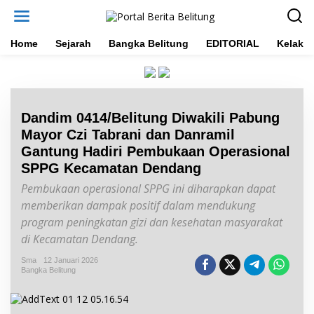
L
e
w
a
Home
Sejarah
Bangka Belitung
EDITORIAL
Kelakar
t
i
k
e
k
Dandim 0414/Belitung Diwakili Pabung
o
n
Mayor Czi Tabrani dan Danramil
t
Gantung Hadiri Pembukaan Operasional
e
SPPG Kecamatan Dendang
n
Pembukaan operasional SPPG ini diharapkan dapat
memberikan dampak positif dalam mendukung
program peningkatan gizi dan kesehatan masyarakat
di Kecamatan Dendang.
Sma
12 Januari 2026
Bangka Belitung