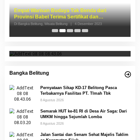
I
S
p
Di 
Pernyataan Sikap KD-17 Belitong Pasca
Terbakarnya Fasilitas PT. TImah Tbk
Bangka Belitung
Pernyataan Sikap KD-17 Belitong Pasca
Terbakarnya Fasilitas PT. TImah Tbk
8 Agustus 2026
Semarak HUT ke-81 RI di Desa Air Saga: Dari
UMKM hingga Sejumlah Lomba
8 Agustus 2026
Jalan Santai dan Senam Sehat Majelis Taklim