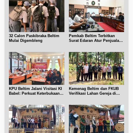
32 Calon Paskibraka Beltim
Pemkab Beltim Terbitkan
Mulai Digembleng
Surat Edaran Atur Penjualan
BBM Subsidi
KPU Beltim Jalani Visitasi KI
Kemenag Beltim dan FKUB
Babel: Perkuat Keterbukaan
Verifikasi Lahan Gereja di
Informasi Publik
Simpang Renggiang