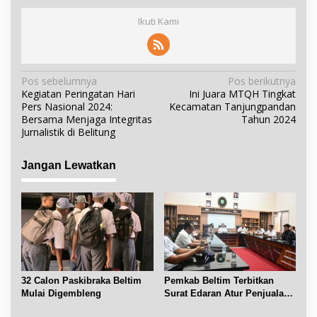
Ikuti Kami
N
Pos sebelumnya
Pos berikutnya
Kegiatan Peringatan Hari
Ini Juara MTQH Tingkat
a
Pers Nasional 2024:
Kecamatan Tanjungpandan
v
Bersama Menjaga Integritas
Tahun 2024
i
Jurnalistik di Belitung
g
a
Jangan Lewatkan
s
i
p
o
s
32 Calon Paskibraka Beltim
Pemkab Beltim Terbitkan
Mulai Digembleng
Surat Edaran Atur Penjualan
BBM Subsidi