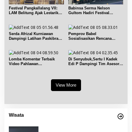
Festival Pangkallalang VII:
Babinsa Serma Nelson
LAM Belitung Ajak Lestarikan
Gultom Hadiri Festival
Budaya
Kelurahan Pangkal Lalang
Serda Afrizal Kurniawan
Pemprov Babel
Dampingi Latihan Paskibra
Sosialisasikan Rencana
Kecamatan Dendang
Penerbitan IPR di Gantung
Lomba Komentar Terbaik
Di Senyubuk,Sertu I Kadek
Video Pahlawan
Edi P Dampingi Tim Asesor
Hanandjoeddin bagi Siswa
UNESCO Global Geopark
View More
Wisata