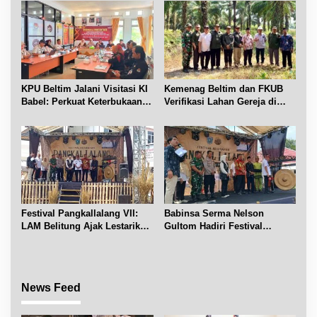
KPU Beltim Jalani Visitasi KI
Kemenag Beltim dan FKUB
Babel: Perkuat Keterbukaan
Verifikasi Lahan Gereja di
Informasi Publik
Simpang Renggiang
Festival Pangkallalang VII:
Babinsa Serma Nelson
LAM Belitung Ajak Lestarikan
Gultom Hadiri Festival
Budaya
Kelurahan Pangkal Lalang
News Feed