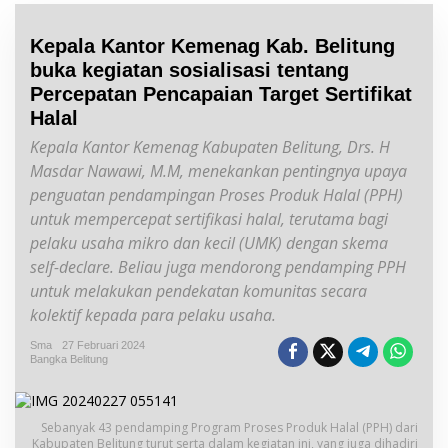
Kepala Kantor Kemenag Kab. Belitung
buka kegiatan sosialisasi tentang
Percepatan Pencapaian Target Sertifikat
Halal
Kepala Kantor Kemenag Kabupaten Belitung, Drs. H
Masdar Nawawi, M.M, menekankan pentingnya upaya
penguatan pendampingan Proses Produk Halal (PPH)
untuk mempercepat sertifikasi halal, terutama bagi
pelaku usaha mikro dan kecil (UMK) dengan skema
self-declare. Beliau juga mendorong pendamping PPH
untuk melakukan pendekatan komunitas secara
kolektif kepada para pelaku usaha.
Sma
27 Februari 2024
Bangka Belitung
Sebanyak 43 pendamping Program Proses Produk Halal (PPH) dari
Kabupaten Belitung turut serta dalam kegiatan ini, yang juga dihadiri