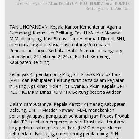
oleh Fita Elyana. S.Akun. Kepala UPT PLUT KUMKM Dinas KUMPTK
Belitung beserta Auditor.
TANJUNGPANDAN: Kepala Kantor Kementerian Agama
(Kemenag) Kabupaten Belitung, Drs. H Masdar Nawawi,
M.M, didampingi Kasi Bimas Islam H. Ahmad Tibroni. SH.I,
membuka kegiatan sosialisasi tentang Percepatan
Pencapaian Target Sertifikat Halal. Acara ini berlangsung
pada Senin, 26 Februari 2024, di PLHUT Kemenag
Kabupaten Belitung.
Sebanyak 43 pendamping Program Proses Produk Halal
(PPH) dari Kabupaten Belitung turut serta dalam kegiatan
ini, yang juga dihadiri oleh Fita Elyana. S.Akun. Kepala UPT
PLUT KUMKM Dinas KUMPTK Belitung beserta Auditor.
Dalam sambutannya, Kepala Kantor Kemenag Kabupaten
Belitung, Drs. H Masdar Nawawi, M.M, menekankan
pentingnya upaya penguatan pendampingan Proses Produk
Halal (PPH) untuk mempercepat sertifikasi halal, terutama
bagi pelaku usaha mikro dan kecil (UMK) dengan skema
self-declare. Beliau juga mendorong pendamping PPH