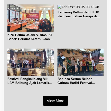
Kemenag Beltim dan FKUB
Verifikasi Lahan Gereja di
Simpang Renggiang
KPU Beltim Jalani Visitasi KI
Babel: Perkuat Keterbukaan
Informasi Publik
Festival Pangkallalang VII:
Babinsa Serma Nelson
LAM Belitung Ajak Lestarikan
Gultom Hadiri Festival
Budaya
Kelurahan Pangkal Lalang
View More