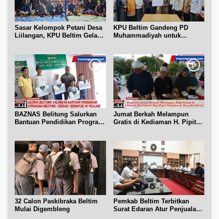
Sasar Kelompok Petani Desa
KPU Beltim Gandeng PD
Liilangan, KPU Beltim Gelar
Muhammadiyah untuk
Sosdiklih
Pendidikan Pemilih
BAZNAS Belitung Salurkan
Jumat Berkah Melampun
Bantuan Pendidikan Program
Gratis di Kediaman H. Pipit
Belitung Cerdas
Chandra Desa Air Seruk
32 Calon Paskibraka Beltim
Pemkab Beltim Terbitkan
Mulai Digembleng
Surat Edaran Atur Penjualan
BBM Subsidi