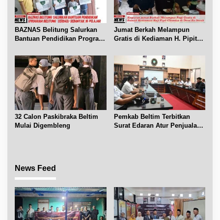
BAZNAS Belitung Salurkan
Jumat Berkah Melampun
Bantuan Pendidikan Program
Gratis di Kediaman H. Pipit
Belitung Cerdas
Chandra Desa Air Seruk
32 Calon Paskibraka Beltim
Pemkab Beltim Terbitkan
Mulai Digembleng
Surat Edaran Atur Penjualan
BBM Subsidi
News Feed