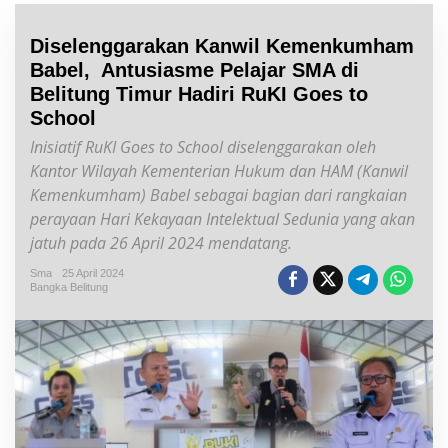
Diselenggarakan Kanwil Kemenkumham
Babel, Antusiasme Pelajar SMA di
Belitung Timur Hadiri RuKI Goes to
School
Inisiatif RuKI Goes to School diselenggarakan oleh
Kantor Wilayah Kementerian Hukum dan HAM (Kanwil
Kemenkumham) Babel sebagai bagian dari rangkaian
perayaan Hari Kekayaan Intelektual Sedunia yang akan
jatuh pada 26 April 2024 mendatang.
Sma
25 April 2024
Bangka Belitung