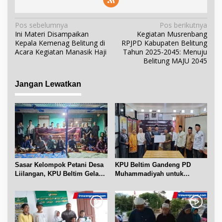
N
Pos sebelumnya
Pos berikutnya
Ini Materi Disampaikan
Kegiatan Musrenbang
a
Kepala Kemenag Belitung di
RPJPD Kabupaten Belitung
v
Acara Kegiatan Manasik Haji
Tahun 2025-2045: Menuju
i
Belitung MAJU 2045
g
a
Jangan Lewatkan
s
i
p
o
s
Sasar Kelompok Petani Desa
KPU Beltim Gandeng PD
Liilangan, KPU Beltim Gelar
Muhammadiyah untuk
Sosdiklih
Pendidikan Pemilih