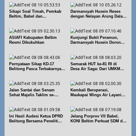
Sikapi Soal Timah, Pemkab
Darmansyah Husein Reses
Beltim, Babel dan
dengan Nelayan Arung Dalam
Forkopimda Perkuat
di Kecamatan Koba
Koordinasi
ASIAFI Kabupaten Beltim
Kunjungi Bukit Peramun,
Resmi Dikukuhkan
Darmansyah Husein Dorong
Geosite Babel Naik Kelas
Pernyataan Sikap KD-17
Semarak HUT ke-81 RI di
Belitong Pasca Terbakarnya
Desa Air Saga: Dari UMKM
Fasilitas PT. TImah Tbk
hingga Sejumlah Lomba
Jalan Santai dan Senam
Kembali Beroperasi,
Sehat Majelis Taklim se-
Maskapai Wings Air Layani
Kecamatan Sijuk
Rute Belitung-Pangkalpinang
Ini Hasil Audesi Ketua DPRD
Jelang Porprov VII Babel,
Belitung Bersama Peneliti
KONI Beltim Perkuat SDM di
IPB dan Prancis
bidang keolahragaan