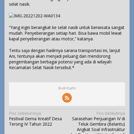
selat nasik.
“Yang ingin berangkat ke selat nasik untuk berwisata sangat
mudah. Penyeberangan setiap hari. Bisa bawa mobil lewat
kapal penyeberangan atau motor,” katanya.
Tentu saja dengan hadirnya sarana transportasi ini, lanjut
Ani, tentunya akan menjadi peluang dan mendorong
pengembangan berbagai potensi yang ada di wilayah
Kecamatan Selat Nasik tersebut.*
Ikuti Kami
N
Pos sebelumnya
Pos berikutnya
Festival Gema Kreatif Desa
Sarasehan Perjuangan IV di
a
Terong IV Tahun 2022
Teluk Gembira (Belantu)
v
Angkat Soal Infrastruktur