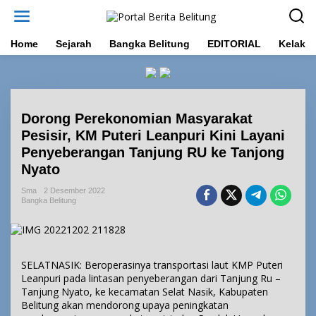
L
e
w
a
Home
Sejarah
Bangka Belitung
EDITORIAL
Kelakar
t
i
k
e
k
Dorong Perekonomian Masyarakat
o
n
Pesisir, KM Puteri Leanpuri Kini Layani
t
Penyeberangan Tanjung RU ke Tanjong
e
Nyato
n
Sma
2 Desember 2022
Bangka Belitung
SELATNASIK: Beroperasinya transportasi laut KMP Puteri
Leanpuri pada lintasan penyeberangan dari Tanjung Ru –
Tanjung Nyato, ke kecamatan Selat Nasik, Kabupaten
Belitung akan mendorong upaya peningkatan