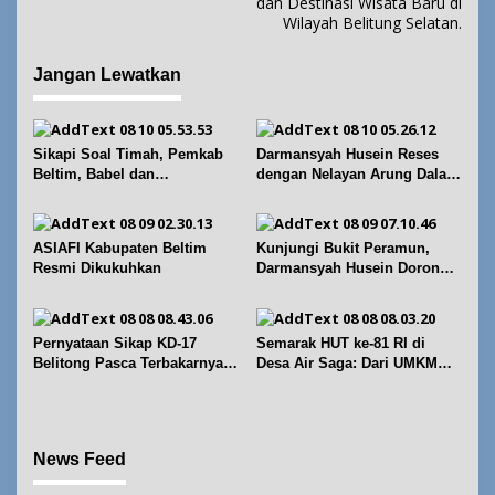
i
dan Destinasi Wisata Baru di
Wilayah Belitung Selatan.
g
a
Jangan Lewatkan
s
i
p
Sikapi Soal Timah, Pemkab
Darmansyah Husein Reses
o
Beltim, Babel dan
dengan Nelayan Arung Dalam
s
Forkopimda Perkuat
di Kecamatan Koba
Koordinasi
ASIAFI Kabupaten Beltim
Kunjungi Bukit Peramun,
Resmi Dikukuhkan
Darmansyah Husein Dorong
Geosite Babel Naik Kelas
Pernyataan Sikap KD-17
Semarak HUT ke-81 RI di
Belitong Pasca Terbakarnya
Desa Air Saga: Dari UMKM
Fasilitas PT. TImah Tbk
hingga Sejumlah Lomba
News Feed