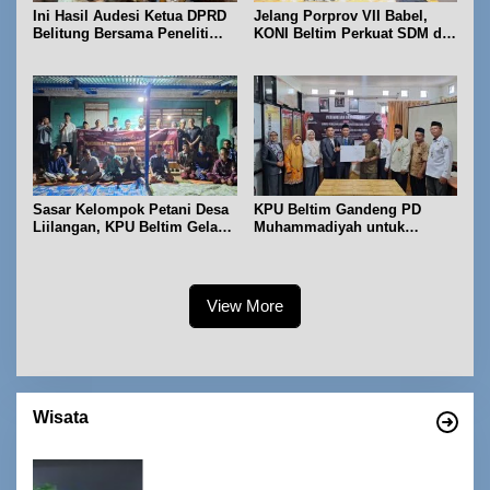
Ini Hasil Audesi Ketua DPRD
Jelang Porprov VII Babel,
Belitung Bersama Peneliti
KONI Beltim Perkuat SDM di
IPB dan Prancis
bidang keolahragaan
Sasar Kelompok Petani Desa
KPU Beltim Gandeng PD
Liilangan, KPU Beltim Gelar
Muhammadiyah untuk
Sosdiklih
Pendidikan Pemilih
View More
Wisata