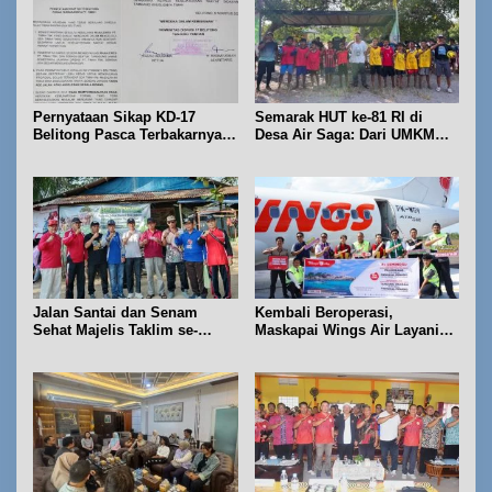
Pernyataan Sikap KD-17
Semarak HUT ke-81 RI di
Belitong Pasca Terbakarnya
Desa Air Saga: Dari UMKM
Fasilitas PT. TImah Tbk
hingga Sejumlah Lomba
Jalan Santai dan Senam
Kembali Beroperasi,
Sehat Majelis Taklim se-
Maskapai Wings Air Layani
Kecamatan Sijuk
Rute Belitung-Pangkalpinang