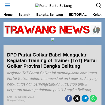
L
e
w
a
Home
Sejarah
Bangka Belitung
EDITORIAL
Kelakar
t
i
k
e
k
o
n
t
e
DPD Partai Golkar Babel Menggelar
n
Kegiatan Training of Trainer (ToT) Partai
Golkar Provinsi Bangka Belitung
Kegiatan ToT Partai Golkar ini menunjukkan komitmen
Partai Golkar dalam mempersiapkan kader-kader yang
berkualitas dan berpengetahuan luas, siap untuk
berperan dalam perjalanan politik Bangka Belitung
Sma
21 Oktober 2023
Bangka Belitung