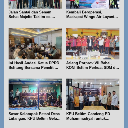
Jalan Santai dan Senam
Kembali Beroperasi,
Sehat Majelis Taklim se-
Maskapai Wings Air Layani
Kecamatan Sijuk
Rute Belitung-Pangkalpinang
Ini Hasil Audesi Ketua DPRD
Jelang Porprov VII Babel,
Belitung Bersama Peneliti
KONI Beltim Perkuat SDM di
IPB dan Prancis
bidang keolahragaan
Sasar Kelompok Petani Desa
KPU Beltim Gandeng PD
Liilangan, KPU Beltim Gelar
Muhammadiyah untuk
Sosdiklih
Pendidikan Pemilih