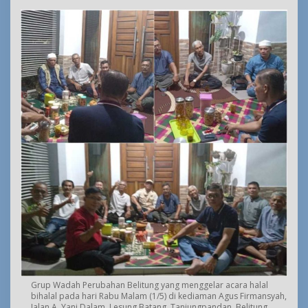
Grup Wadah Perubahan Belitung yang menggelar acara halal
bihalal pada hari Rabu Malam (1/5) di kediaman Agus Firmansyah,
Jalan A. Yani Dalam, Lesung Batang, Tanjungpandan, Belitung.