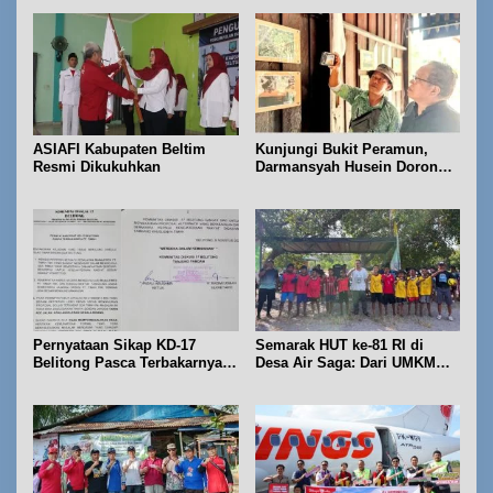
ASIAFI Kabupaten Beltim
Kunjungi Bukit Peramun,
Resmi Dikukuhkan
Darmansyah Husein Dorong
Geosite Babel Naik Kelas
Pernyataan Sikap KD-17
Semarak HUT ke-81 RI di
Belitong Pasca Terbakarnya
Desa Air Saga: Dari UMKM
Fasilitas PT. TImah Tbk
hingga Sejumlah Lomba