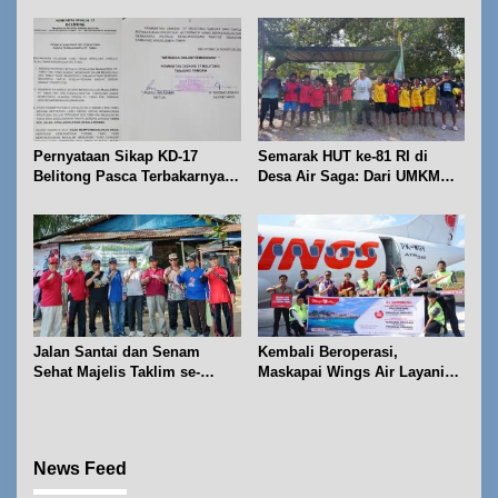
Pernyataan Sikap KD-17
Semarak HUT ke-81 RI di
Belitong Pasca Terbakarnya
Desa Air Saga: Dari UMKM
Fasilitas PT. TImah Tbk
hingga Sejumlah Lomba
Jalan Santai dan Senam
Kembali Beroperasi,
Sehat Majelis Taklim se-
Maskapai Wings Air Layani
Kecamatan Sijuk
Rute Belitung-Pangkalpinang
News Feed