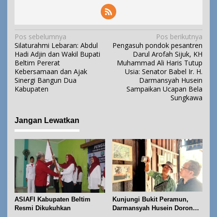
N
Pos sebelumnya
Pos berikutnya
Silaturahmi Lebaran: Abdul
Pengasuh pondok pesantren
a
Hadi Adjin dan Wakil Bupati
Darul Arofah Sijuk, KH
v
Beltim Pererat
Muhammad Ali Haris Tutup
i
Kebersamaan dan Ajak
Usia: Senator Babel Ir. H.
Sinergi Bangun Dua
Darmansyah Husein
g
Kabupaten
Sampaikan Ucapan Bela
a
Sungkawa
s
i
Jangan Lewatkan
p
o
s
ASIAFI Kabupaten Beltim
Kunjungi Bukit Peramun,
Resmi Dikukuhkan
Darmansyah Husein Dorong
Geosite Babel Naik Kelas