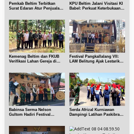
Pemkab Beltim Terbitkan
KPU Beltim Jalani Visitasi KI
Surat Edaran Atur Penjualan
Babel: Perkuat Keterbukaan
BBM Subsidi
Informasi Publik
Kemenag Beltim dan FKUB
Festival Pangkallalang VII:
Verifikasi Lahan Gereja di
LAM Belitung Ajak Lestarikan
Simpang Renggiang
Budaya
Babinsa Serma Nelson
Serda Afrizal Kurniawan
Gultom Hadiri Festival
Dampingi Latihan Paskibra
Kelurahan Pangkal Lalang
Kecamatan Dendang