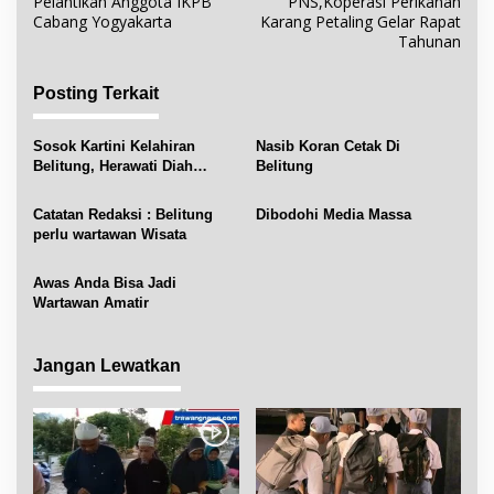
Pelantikan Anggota IKPB
PNS,Koperasi Perikanan
v
Cabang Yogyakarta
Karang Petaling Gelar Rapat
i
Tahunan
g
a
Posting Terkait
s
i
Sosok Kartini Kelahiran
Nasib Koran Cetak Di
Belitung, Herawati Diah
Belitung
p
Tokoh Pers Indonesia
o
Catatan Redaksi : Belitung
Dibodohi Media Massa
s
perlu wartawan Wisata
Awas Anda Bisa Jadi
Wartawan Amatir
Jangan Lewatkan