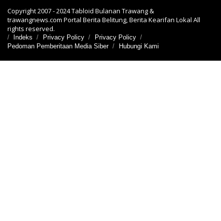
Copyright 2007 - 2024 Tabloid Bulanan Trawang &
trawangnews.com Portal Berita Belitung, Berita Kearifan Lokal All
rights reserved.
Indeks
Privacy Policy
Privacy Policy
Pedoman Pemberitaan Media Siber
Hubungi Kami