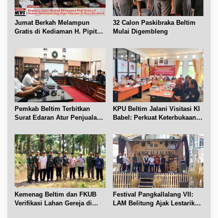
Jumat Berkah Melampun
32 Calon Paskibraka Beltim
Gratis di Kediaman H. Pipit
Mulai Digembleng
Chandra Desa Air Seruk
Pemkab Beltim Terbitkan
KPU Beltim Jalani Visitasi KI
Surat Edaran Atur Penjualan
Babel: Perkuat Keterbukaan
BBM Subsidi
Informasi Publik
Kemenag Beltim dan FKUB
Festival Pangkallalang VII:
Verifikasi Lahan Gereja di
LAM Belitung Ajak Lestarikan
Simpang Renggiang
Budaya