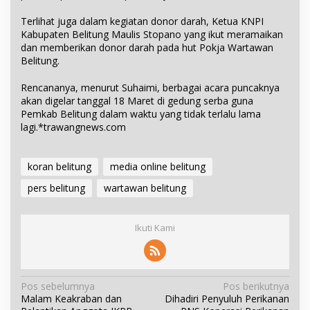
Terlihat juga dalam kegiatan donor darah, Ketua KNPI
Kabupaten Belitung Maulis Stopano yang ikut meramaikan
dan memberikan donor darah pada hut Pokja Wartawan
Belitung.
Rencananya, menurut Suhaimi, berbagai acara puncaknya
akan digelar tanggal 18 Maret di gedung serba guna
Pemkab Belitung dalam waktu yang tidak terlalu lama
lagi.*trawangnews.com
koran belitung
media online belitung
pers belitung
wartawan belitung
Ikuti Kami
N
Pos sebelumnya
Pos berikutnya
Malam Keakraban dan
Dihadiri Penyuluh Perikanan
a