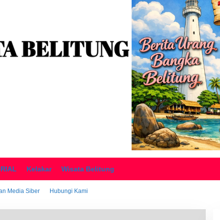
ORIAL
Kelakar
Wisata Belitung
n Media Siber
Hubungi Kami