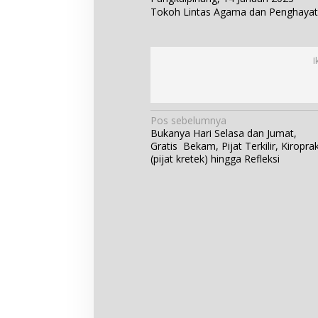
Tokoh Lintas Agama dan Penghayat
I
N
Pos sebelumnya
Bukanya Hari Selasa dan Jumat,
a
Gratis Bekam, Pijat Terkilir, Kiroprak
v
(pijat kretek) hingga Refleksi
i
g
a
s
i
p
o
s