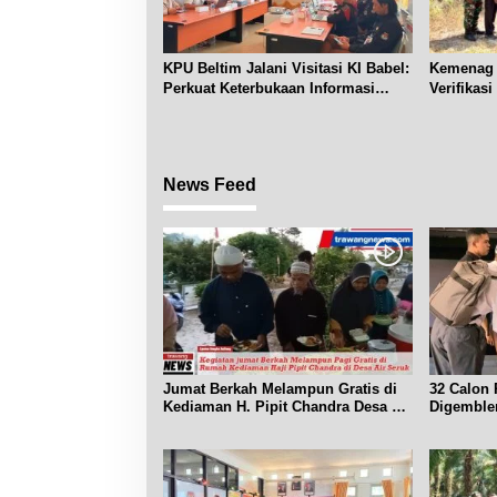
KPU Beltim Jalani Visitasi KI Babel:
Kemenag 
Perkuat Keterbukaan Informasi
Verifikas
Publik
Renggian
News Feed
Jumat Berkah Melampun Gratis di
32 Calon 
Kediaman H. Pipit Chandra Desa Air
Digemble
Seruk