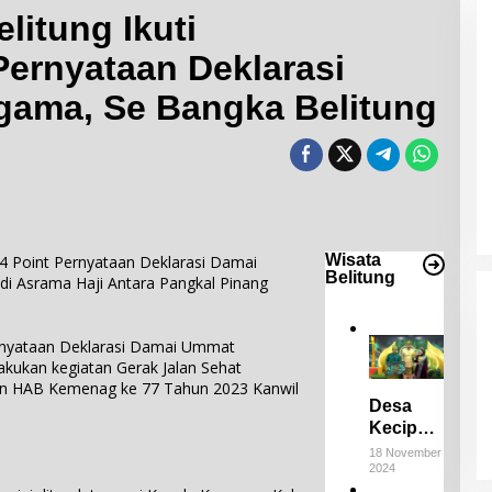
itung Ikuti
ernyataan Deklarasi
ama, Se Bangka Belitung
Desa Keciput Raih Juara III di ADWI
2024: Pratiwi
Perucha,S.S.,M.H.,NL.P, Kepala
Di Bangka Belitung, Wisata Belitung
|
18 November
2024
Desa Keciput Sampaikan rasa
syukurnya atas penghargaan ini.
Wisata
Point Pernyataan Deklarasi Damai
Belitung
i Asrama Haji Antara Pangkal Pinang
rnyataan Deklarasi Damai Ummat
kukan kegiatan Gerak Jalan Sehat
an HAB Kemenag ke 77 Tahun 2023 Kanwil
Desa
Keciput
Raih
18 November
2024
Juara III