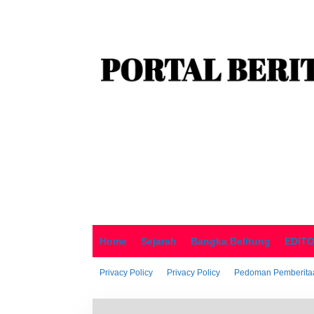
o
n
t
e
n
Home
Sejarah
Bangka Belitung
EDIT
Privacy Policy
Privacy Policy
Pedoman Pemberitaa