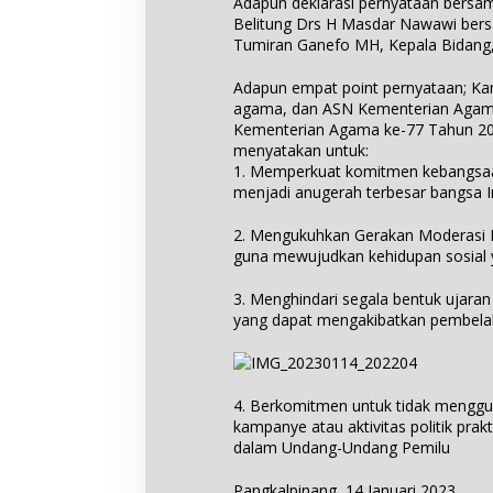
Adapun deklarasi pernyataan bersam
Belitung Drs H Masdar Nawawi ber
Tumiran Ganefo MH, Kepala Bidang,
Adapun empat point pernyataan; Kam
agama, dan ASN Kementerian Agama
Kementerian Agama ke-77 Tahun 2
menyatakan untuk:
1. Memperkuat komitmen kebangsaa
menjadi anugerah terbesar bangsa I
2. Mengukuhkan Gerakan Moderasi 
guna mewujudkan kehidupan sosial 
3. Menghindari segala bentuk ujaran
yang dapat mengakibatkan pembelahan
4. Berkomitmen untuk tidak menggu
kampanye atau aktivitas politik pra
dalam Undang-Undang Pemilu
Pangkalpinang, 14 Januari 2023