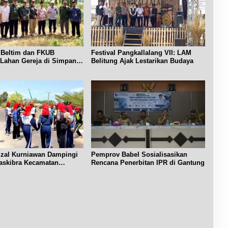
b
M
a
u
a
r
d
l
i
a
a
w
y
m
i
a
K
s
Beltim dan FKUB
Festival Pangkallalang VII: LAM
a
e
a
i Lahan Gereja di Simpang
Belitung Ajak Lestarikan Budaya
n
m
g
t
R
e
a
I
r
B
i
e
a
l
h
i
a
t
n
u
U
n
r
g
izal Kurniawan Dampingi
Pemprov Babel Sosialisasikan
a
.
askibra Kecamatan
Rencana Penerbitan IPR di Gantung
n
g
P
e
s
i
s