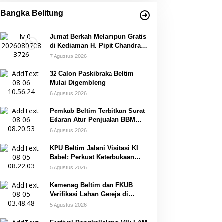
Bangka Belitung
Jumat Berkah Melampun Gratis
di Kediaman H. Pipit Chandra
Desa Air Seruk
7 Agustus 2026
32 Calon Paskibraka Beltim
Mulai Digembleng
6 Agustus 2026
Pemkab Beltim Terbitkan Surat
Edaran Atur Penjualan BBM
Subsidi
6 Agustus 2026
KPU Beltim Jalani Visitasi KI
Babel: Perkuat Keterbukaan
Informasi Publik
5 Agustus 2026
Kemenag Beltim dan FKUB
Verifikasi Lahan Gereja di
Simpang Renggiang
5 Agustus 2026