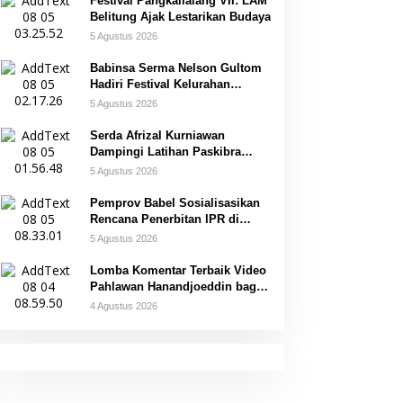
Festival Pangkallalang VII: LAM
Belitung Ajak Lestarikan Budaya
5 Agustus 2026
Babinsa Serma Nelson Gultom
Hadiri Festival Kelurahan
Pangkal Lalang
5 Agustus 2026
Serda Afrizal Kurniawan
Dampingi Latihan Paskibra
Kecamatan Dendang
5 Agustus 2026
Pemprov Babel Sosialisasikan
Rencana Penerbitan IPR di
Gantung
5 Agustus 2026
Lomba Komentar Terbaik Video
Pahlawan Hanandjoeddin bagi
Siswa
4 Agustus 2026