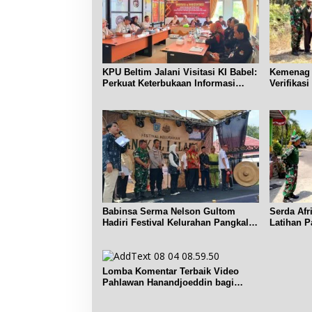
KPU Beltim Jalani Visitasi KI Babel:
Kemenag 
Perkuat Keterbukaan Informasi
Verifikas
Publik
Renggian
Babinsa Serma Nelson Gultom
Serda Afr
Hadiri Festival Kelurahan Pangkal
Latihan P
Lalang
Dendang
Lomba Komentar Terbaik Video
Pahlawan Hanandjoeddin bagi
Siswa