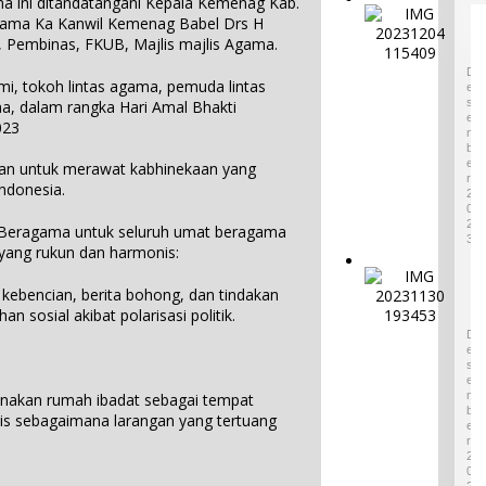
di ADWI
a ini ditandatangani Kepala Kemenag Kab.
E
sama Ka Kanwil Kemenag Babel Drs H
2024:
m
 Pembinas, FKUB, Majlis majlis Agama.
Pratiwi
p
4
Perucha
a
D
i, tokoh lintas agama, pemuda lintas
,S.S.,M.H
E
t
S
, dalam rangka Hari Amal Bhakti
.,NL.P,
W
E
023
Kepala
a
M
B
r
Desa
E
n untuk merawat kabhinekaan yang
i
Keciput
R
ndonesia.
s
2
Sampaik
a
0
an rasa
2
n
Beragama untuk seluruh umat beragama
syukurn
3
B
yang rukun dan harmonis:
ya atas
u
I
penghar
d
 kebencian, berita bohong, dan tindakan
k
gaan ini.
a
 sosial akibat polarisasi politik.
o
1
y
n
D
a
E
P
T
S
i
E
a
n
M
nakan rumah ibadat sebagai tempat
k
B
t
ktis sebagaimana larangan yang tertuang
B
E
u
R
e
M
2
n
a
0
d
2