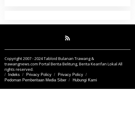
Copyright 2007 - 2024 Tabloid Bulanan Trawang &
trawangnews.com Portal Berita Belitung, Berita Kearifan Lokal All
rights reserved.
Indeks
Privacy Policy
Privacy Policy
Pedoman Pemberitaan Media Siber
Hubungi Kami