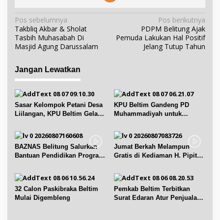
N
Pos sebelumnya
Pos berikutnya
Takbliq Akbar & Sholat
PDPM Belitung Ajak
a
Tasbih Muhasabah Di
Pemuda Lakukan Hal Positif
v
Masjid Agung Darussalam
Jelang Tutup Tahun
i
g
Jangan Lewatkan
a
s
i
Sasar Kelompok Petani Desa
KPU Beltim Gandeng PD
p
Liilangan, KPU Beltim Gelar
Muhammadiyah untuk
Sosdiklih
Pendidikan Pemilih
o
s
BAZNAS Belitung Salurkan
Jumat Berkah Melampun
Bantuan Pendidikan Program
Gratis di Kediaman H. Pipit
Belitung Cerdas
Chandra Desa Air Seruk
32 Calon Paskibraka Beltim
Pemkab Beltim Terbitkan
Mulai Digembleng
Surat Edaran Atur Penjualan
BBM Subsidi