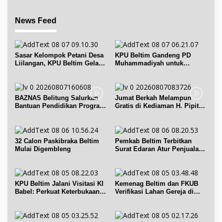
News Feed
Sasar Kelompok Petani Desa
KPU Beltim Gandeng PD
Liilangan, KPU Beltim Gelar
Muhammadiyah untuk
Sosdiklih
Pendidikan Pemilih
BAZNAS Belitung Salurkan
Jumat Berkah Melampun
Bantuan Pendidikan Program
Gratis di Kediaman H. Pipit
Belitung Cerdas
Chandra Desa Air Seruk
32 Calon Paskibraka Beltim
Pemkab Beltim Terbitkan
Mulai Digembleng
Surat Edaran Atur Penjualan
BBM Subsidi
KPU Beltim Jalani Visitasi KI
Kemenag Beltim dan FKUB
Babel: Perkuat Keterbukaan
Verifikasi Lahan Gereja di
Informasi Publik
Simpang Renggiang