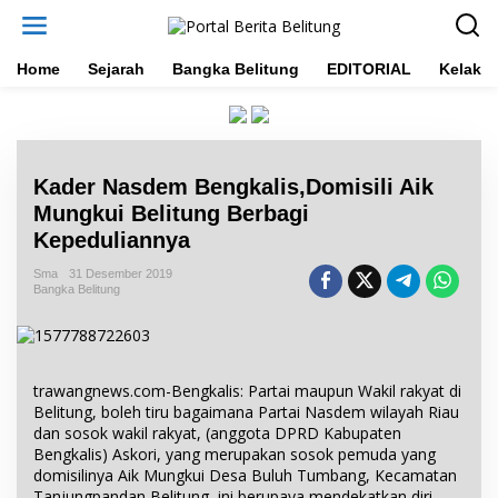
L
e
w
a
Home
Sejarah
Bangka Belitung
EDITORIAL
Kelakar
t
i
k
e
k
Kader Nasdem Bengkalis,Domisili Aik
o
n
Mungkui Belitung Berbagi
t
Kepeduliannya
e
n
Sma
31 Desember 2019
Bangka Belitung
trawangnews.com-Bengkalis: Partai maupun Wakil rakyat di
Belitung, boleh tiru bagaimana Partai Nasdem wilayah Riau
dan sosok wakil rakyat, (anggota DPRD Kabupaten
Bengkalis) Askori, yang merupakan sosok pemuda yang
domisilinya Aik Mungkui Desa Buluh Tumbang, Kecamatan
Tanjungpandan Belitung, ini berupaya mendekatkan diri