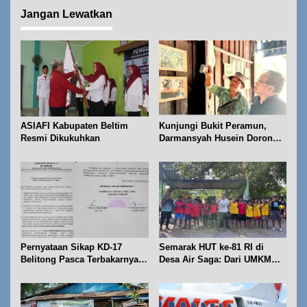
g
a
Jangan Lewatkan
s
i
p
o
s
ASIAFI Kabupaten Beltim
Kunjungi Bukit Peramun,
Resmi Dikukuhkan
Darmansyah Husein Dorong
Geosite Babel Naik Kelas
Pernyataan Sikap KD-17
Semarak HUT ke-81 RI di
Belitong Pasca Terbakarnya
Desa Air Saga: Dari UMKM
Fasilitas PT. TImah Tbk
hingga Sejumlah Lomba