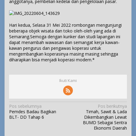
anggotanya, pembelian kedelai dan pengelolaan pasar.
Hari kedua, Selasa 31 Mei 2022 rombongan mengunjungi
beberapa objek wisata dan toko oleh-oleh yang ada di
Semarang.Semoga dengan kunker dan studi lapangan ini
dapat menambah wawasan dan semangat kerja kawan-
kawan pengurus dan pengawas koperasi untuk
mengembangkan koperasinya masing masing sehingga
diharapkan bisa menjadi koperasi modern.*
Ikuti Kami
N
Pos sebelumnya
Pos berikutnya
Pemdes Badau Bagikan
Timah, Sawit & Lada
a
BLT- DD Tahap 6
Dikembangkan Lewat
v
BUMD Sebagai Sentra
i
Ekonomi Daerah