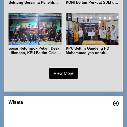
Belitung Bersama Peneliti
KONI Beltim Perkuat SDM di
IPB dan Prancis
bidang keolahragaan
Sasar Kelompok Petani Desa
KPU Beltim Gandeng PD
Liilangan, KPU Beltim Gelar
Muhammadiyah untuk
Sosdiklih
Pendidikan Pemilih
View More
Wisata