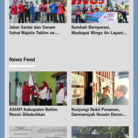
Jalan Santai dan Senam
Kembali Beroperasi,
Sehat Majelis Taklim se-
Maskapai Wings Air Layani
Kecamatan Sijuk
Rute Belitung-Pangkalpinang
News Feed
ASIAFI Kabupaten Beltim
Kunjungi Bukit Peramun,
Resmi Dikukuhkan
Darmansyah Husein Dorong
Geosite Babel Naik Kelas