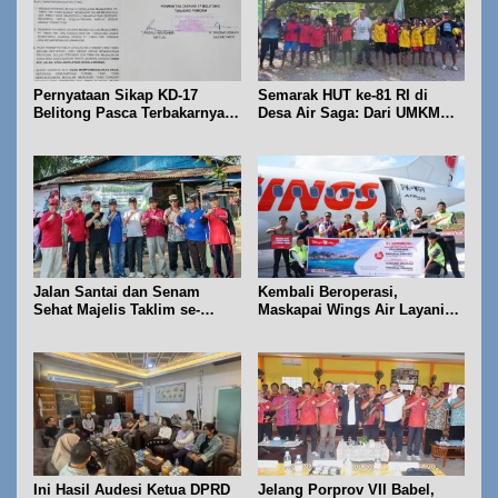
Pernyataan Sikap KD-17
Semarak HUT ke-81 RI di
Belitong Pasca Terbakarnya
Desa Air Saga: Dari UMKM
Fasilitas PT. TImah Tbk
hingga Sejumlah Lomba
Jalan Santai dan Senam
Kembali Beroperasi,
Sehat Majelis Taklim se-
Maskapai Wings Air Layani
Kecamatan Sijuk
Rute Belitung-Pangkalpinang
Ini Hasil Audesi Ketua DPRD
Jelang Porprov VII Babel,