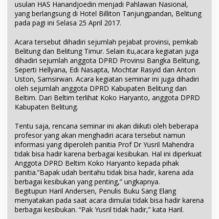
usulan HAS Hanandjoedin menjadi Pahlawan Nasional,
yang berlangsung di Hotel Billiton Tanjungpandan, Belitung
pada pagi ini Selasa 25 April 2017.
Acara tersebut dihadiri sejumlah pejabat provinsi, pemkab
Belitung dan Belitung Timur. Selain itu,acara kegiatan juga
dihadiri sejumlah anggota DPRD Provinsi Bangka Belitung,
Seperti Hellyana, Edi Nasapta, Mochtar Rasyid dan Anton
Uston, Samsirwan. Acara kegiatan seminar ini juga dihadiri
oleh sejumlah anggota DPRD Kabupaten Belitung dan
Beltim. Dari Beltim terlihat Koko Haryanto, anggota DPRD
Kabupaten Belitung.
Tentu saja, rencana seminar ini akan diikuti oleh beberapa
profesor yang akan menghadiri acara tersebut namun
informasi yang diperoleh panitia Prof Dr Yusril Mahendra
tidak bisa hadir karena berbagai kesibukan. Hal ini diperkuat
Anggota DPRD Beltim Koko Haryanto kepada pihak
panitia.”Bapak udah beritahu tidak bisa hadir, karena ada
berbagai kesibukan yang penting,” ungkapnya.
Begitupun Haril Andersen, Penulis Buku Sang Elang
menyatakan pada saat acara dimulai tidak bisa hadir karena
berbagai kesibukan. “Pak Yusril tidak hadir,” kata Haril.