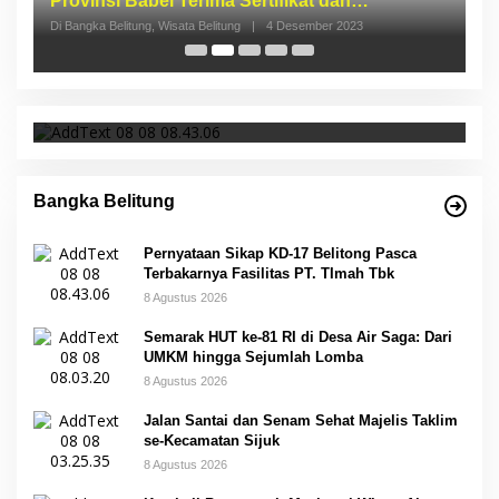
S
p
Di 
Pernyataan Sikap KD-17 Belitong Pasca
Terbakarnya Fasilitas PT. TImah Tbk
Bangka Belitung
Pernyataan Sikap KD-17 Belitong Pasca
Terbakarnya Fasilitas PT. TImah Tbk
8 Agustus 2026
Semarak HUT ke-81 RI di Desa Air Saga: Dari
UMKM hingga Sejumlah Lomba
8 Agustus 2026
Jalan Santai dan Senam Sehat Majelis Taklim
se-Kecamatan Sijuk
8 Agustus 2026