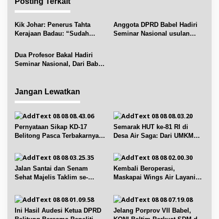
Posting Terkait
s
i
Kik Johar: Penerus Tahta
Anggota DPRD Babel Hadiri
p
Kerajaan Badau: “Sudah
Seminar Nasional usulan
o
Layak Hanandjoedin Sebagai
HAS Hanandjoedin menjadi
s
Pahlawan Nasional
Pahlawan Nasional.
Dua Profesor Bakal Hadiri
Seminar Nasional, Dari Babel
Untuk Indonesia “Usulan HAS
Hanandjoedin Menjadi
Pahlawan Nasional
Jangan Lewatkan
Pernyataan Sikap KD-17
Semarak HUT ke-81 RI di
Belitong Pasca Terbakarnya
Desa Air Saga: Dari UMKM
Fasilitas PT. TImah Tbk
hingga Sejumlah Lomba
Jalan Santai dan Senam
Kembali Beroperasi,
Sehat Majelis Taklim se-
Maskapai Wings Air Layani
Kecamatan Sijuk
Rute Belitung-Pangkalpinang
Ini Hasil Audesi Ketua DPRD
Jelang Porprov VII Babel,