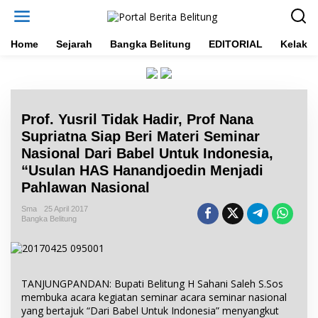
L
e
w
a
Home
Sejarah
Bangka Belitung
EDITORIAL
Kelakar
t
i
k
e
k
Prof. Yusril Tidak Hadir, Prof Nana
o
n
Supriatna Siap Beri Materi Seminar
t
Nasional Dari Babel Untuk Indonesia,
e
“Usulan HAS Hanandjoedin Menjadi
n
Pahlawan Nasional
Sma
25 April 2017
Bangka Belitung
TANJUNGPANDAN: Bupati Belitung H Sahani Saleh S.Sos
membuka acara kegiatan seminar acara seminar nasional
yang bertajuk “Dari Babel Untuk Indonesia” menyangkut