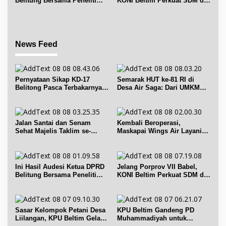
Belitung Bersama Peneliti
KONI Beltim Perkuat SDM di
IPB dan Prancis
bidang keolahragaan
News Feed
Pernyataan Sikap KD-17
Semarak HUT ke-81 RI di
Belitong Pasca Terbakarnya
Desa Air Saga: Dari UMKM
Fasilitas PT. TImah Tbk
hingga Sejumlah Lomba
Jalan Santai dan Senam
Kembali Beroperasi,
Sehat Majelis Taklim se-
Maskapai Wings Air Layani
Kecamatan Sijuk
Rute Belitung-Pangkalpinang
Ini Hasil Audesi Ketua DPRD
Jelang Porprov VII Babel,
Belitung Bersama Peneliti
KONI Beltim Perkuat SDM di
IPB dan Prancis
bidang keolahragaan
Sasar Kelompok Petani Desa
KPU Beltim Gandeng PD
Liilangan, KPU Beltim Gelar
Muhammadiyah untuk