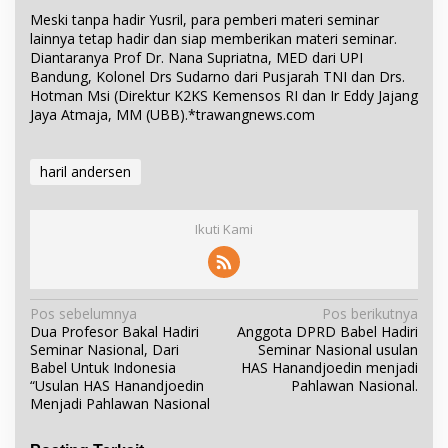
Meski tanpa hadir Yusril, para pemberi materi seminar
lainnya tetap hadir dan siap memberikan materi seminar.
Diantaranya Prof Dr. Nana Supriatna, MED dari UPI
Bandung, Kolonel Drs Sudarno dari Pusjarah TNI dan Drs.
Hotman Msi (Direktur K2KS Kemensos RI dan Ir Eddy Jajang
Jaya Atmaja, MM (UBB).*trawangnews.com
haril andersen
Ikuti Kami
N
Pos sebelumnya
Pos berikutnya
Dua Profesor Bakal Hadiri
Anggota DPRD Babel Hadiri
a
Seminar Nasional, Dari
Seminar Nasional usulan
v
Babel Untuk Indonesia
HAS Hanandjoedin menjadi
i
“Usulan HAS Hanandjoedin
Pahlawan Nasional.
Menjadi Pahlawan Nasional
g
a