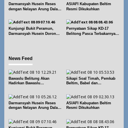
Kursi
Darmansyah Husein Reses
ASIAFI Kabupaten Beltim
dengan Nelayan Arung Dalam
Resmi Dikukuhkan
di Kecamatan Koba
Kunjungi Bukit Peramun,
Pernyataan Sikap KD-17
Darmansyah Husein Dorong
Belitong Pasca Terbakarnya
Geosite Babel Naik Kelas
Fasilitas PT. TImah Tbk
News Feed
Bawaslu Belitung Akan
Sikapi Soal Timah, Pemkab
Hadirkan Bawaslu
Beltim, Babel dan
Membelajarkan Vol. 2 Bahas
Forkopimda Perkuat
Konversi Suara dan Alokasi
Koordinasi
Kursi
Darmansyah Husein Reses
ASIAFI Kabupaten Beltim
dengan Nelayan Arung Dalam
Resmi Dikukuhkan
di Kecamatan Koba
Kunjungi Bukit Peramun,
Pernyataan Sikap KD-17