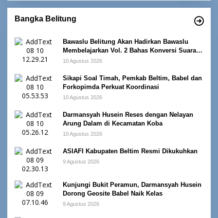
Bangka Belitung
Bawaslu Belitung Akan Hadirkan Bawaslu
Membelajarkan Vol. 2 Bahas Konversi Suara
dan Alokasi Kursi
10 Agustus 2026
Sikapi Soal Timah, Pemkab Beltim, Babel dan
Forkopimda Perkuat Koordinasi
10 Agustus 2026
Darmansyah Husein Reses dengan Nelayan
Arung Dalam di Kecamatan Koba
10 Agustus 2026
ASIAFI Kabupaten Beltim Resmi Dikukuhkan
9 Agustus 2026
Kunjungi Bukit Peramun, Darmansyah Husein
Dorong Geosite Babel Naik Kelas
9 Agustus 2026