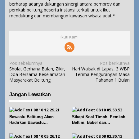
berharap adanya dukungan sinergi antara pemprov dan
pemkab belitung beserta instansi terkait untuk ikut
mendukung dan membangun kawasan wisata adat.*
Ikuti Kami
N
Pos sebelumnya
Pos berikutnya
Sholat Gerhana Bulan, Zikir,
Hari Waisak di Lapas, 3 WBP
a
Doa Bersama Keselamatan
Terima Pengurangan Masa
v
Masyarakat Belitung
Tahanan 1 Bulan
i
g
Jangan Lewatkan
a
s
i
Bawaslu Belitung Akan
Sikapi Soal Timah, Pemkab
p
Hadirkan Bawaslu
Beltim, Babel dan
Membelajarkan Vol. 2 Bahas
Forkopimda Perkuat
o
Konversi Suara dan Alokasi
Koordinasi
s