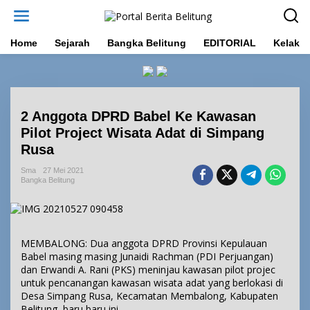
L
e
w
a
Home
Sejarah
Bangka Belitung
EDITORIAL
Kelakar
t
i
k
e
k
2 Anggota DPRD Babel Ke Kawasan
o
n
Pilot Project Wisata Adat di Simpang
t
Rusa
e
n
Sma
27 Mei 2021
Bangka Belitung
MEMBALONG: Dua anggota DPRD Provinsi Kepulauan
Babel masing masing Junaidi Rachman (PDI Perjuangan)
dan Erwandi A. Rani (PKS) meninjau kawasan pilot projec
untuk pencanangan kawasan wisata adat yang berlokasi di
Desa Simpang Rusa, Kecamatan Membalong, Kabupaten
Belitung, baru baru ini.