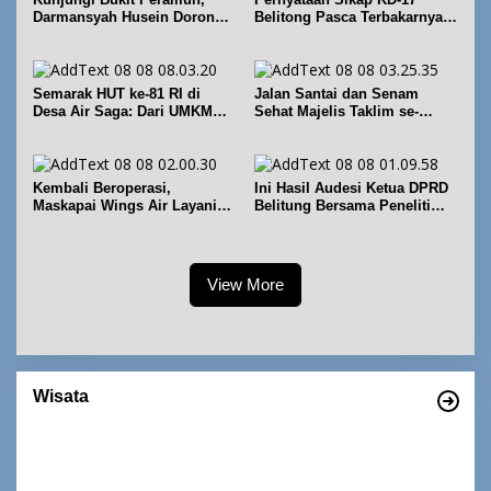
Darmansyah Husein Dorong
Belitong Pasca Terbakarnya
Geosite Babel Naik Kelas
Fasilitas PT. TImah Tbk
Semarak HUT ke-81 RI di
Jalan Santai dan Senam
Desa Air Saga: Dari UMKM
Sehat Majelis Taklim se-
hingga Sejumlah Lomba
Kecamatan Sijuk
Kembali Beroperasi,
Ini Hasil Audesi Ketua DPRD
Maskapai Wings Air Layani
Belitung Bersama Peneliti
Rute Belitung-Pangkalpinang
IPB dan Prancis
View More
Wisata