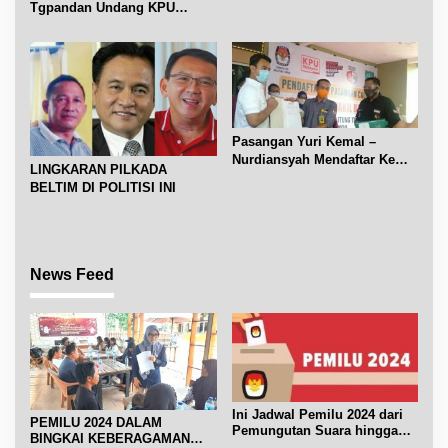
Tgpandan Undang KPU
Galeri Ukm
Belitung Jadi Narsum
tentang Pemilu kaitan Materi
Demokrasi di Lingkungan
Sekolah
Pasangan Yuri Kemal –
Nurdiansyah Mendaftar Ke
LINGKARAN PILKADA
KPU Beltim
BELTIM DI POLITISI INI
News Feed
Ini Jadwal Pemilu 2024 dari
PEMILU 2024 DALAM
Pemungutan Suara hingga
BINGKAI KEBERAGAMAN
Pelantikan Presiden