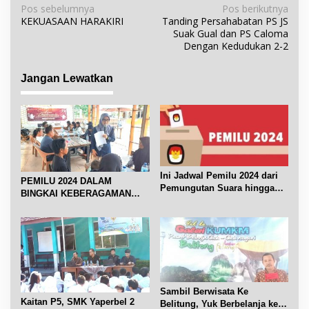
N
Pos sebelumnya
Pos berikutnya
KEKUASAAN HARAKIRI
Tanding Persahabatan PS JS
a
Suak Gual dan PS Caloma
v
Dengan Kedudukan 2-2
i
g
Jangan Lewatkan
a
s
i
p
o
s
Ini Jadwal Pemilu 2024 dari
PEMILU 2024 DALAM
Pemungutan Suara hingga
BINGKAI KEBERAGAMAN
Pelantikan Presiden
SUKU DI BELTIM
Sambil Berwisata Ke
Kaitan P5, SMK Yaperbel 2
Belitung, Yuk Berbelanja ke