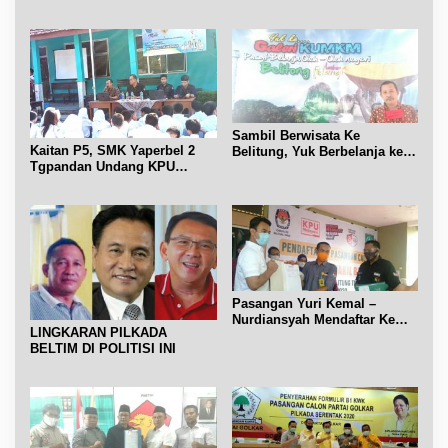
SUKU DI BELTIM
Sambil Berwisata Ke
Kaitan P5, SMK Yaperbel 2
Belitung, Yuk Berbelanja ke
Tgpandan Undang KPU
Galeri Ukm
Belitung Jadi Narsum
tentang Pemilu kaitan Materi
Demokrasi di Lingkungan
Sekolah
Pasangan Yuri Kemal –
Nurdiansyah Mendaftar Ke
LINGKARAN PILKADA
KPU Beltim
BELTIM DI POLITISI INI