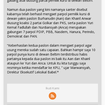
gadang asal diusung partai pemilik kursi di dewan Beltim.
Namun dua paslon yang kini namanya santer disebut
kabarnya telah berhasil mengaet parpol pemilik kursi di
dewan yakni paslon Burhanudin (Aan) dan Khairil Anwar
diusung koalisi 2 partai Golkar dan PKS, serta paslon Yuri
Kemal Fadlullah dan Nurdiansyah (Anca) merupakan
gabungan 7 parpol PDIP, PBB, Nasdem, Hanura, Perindo,
Demokrat dan PAN.
“Keberhasilan kedua paslon dalam mengaet parpol agar
usung mereka sudah satu capaian. Bahkan hampir saja 10
parpol punya kursi di dewan Beltim terdistribusi habis
partainya kepada dua paslon ini baik itu Aan dan Khairil
ataupun ke Yuri dan Anca. Untuk itu kita tunggu saja
resminya ketika mendaftar ke KPU, ” ujar Marwansyah,
Direktur Eksekutif Leksikal Babel.*
Ikuti Kami