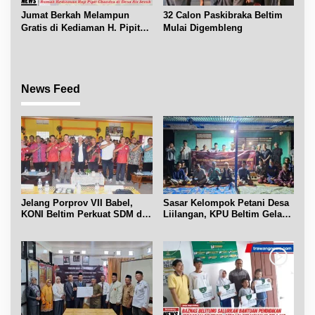
Jumat Berkah Melampun
32 Calon Paskibraka Beltim
Gratis di Kediaman H. Pipit
Mulai Digembleng
Chandra Desa Air Seruk
News Feed
Jelang Porprov VII Babel,
Sasar Kelompok Petani Desa
KONI Beltim Perkuat SDM di
Liilangan, KPU Beltim Gelar
bidang keolahragaan
Sosdiklih