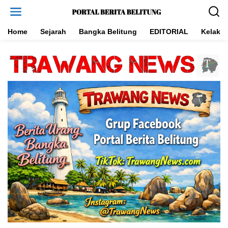
L
e
w
a
Home
Sejarah
Bangka Belitung
EDITORIAL
Kelakar
t
i
k
e
k
o
n
t
e
n