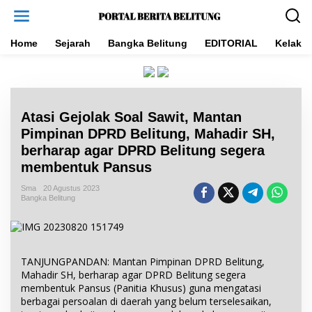
L
e
w
a
Home
Sejarah
Bangka Belitung
EDITORIAL
Kelakar
t
i
k
e
k
Atasi Gejolak Soal Sawit, Mantan
o
n
Pimpinan DPRD Belitung, Mahadir SH,
t
berharap agar DPRD Belitung segera
e
membentuk Pansus
n
Sma
20 Agustus 2023
Bangka Belitung
TANJUNGPANDAN: Mantan Pimpinan DPRD Belitung,
Mahadir SH, berharap agar DPRD Belitung segera
membentuk Pansus (Panitia Khusus) guna mengatasi
berbagai persoalan di daerah yang belum terselesaikan,