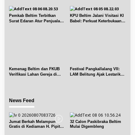
Chandra Desa Air Seruk
Pemkab Beltim Terbitkan
KPU Beltim Jalani Visitasi KI
Surat Edaran Atur Penjualan
Babel: Perkuat Keterbukaan
BBM Subsidi
Informasi Publik
Kemenag Beltim dan FKUB
Festival Pangkallalang VII:
Verifikasi Lahan Gereja di
LAM Belitung Ajak Lestarikan
Simpang Renggiang
Budaya
News Feed
Jumat Berkah Melampun
32 Calon Paskibraka Beltim
Gratis di Kediaman H. Pipit
Mulai Digembleng
Chandra Desa Air Seruk