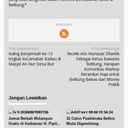
Belitung.*
Ikuti Kami
N
Pos sebelumnya
Pos berikutnya
Suling Berjamaah ke-13
Rezeki Aris Munazar Dilantik
a
tingkat Kecamatan Badau di
Sebagai Ketua Bawaslu
v
Masjid An-Nur Desa Ibul
Belitung, Harapan
i
Komunitas Warkop
Berandun Kupi untuk
g
Belitung Bebas dari Money
a
Politik
s
i
Jangan Lewatkan
p
o
s
Jumat Berkah Melampun
32 Calon Paskibraka Beltim
Gratis di Kediaman H. Pipit
Mulai Digembleng