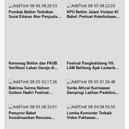
Pemkab Beltim Terbitkan
KPU Beltim Jalani Visitasi KI
Surat Edaran Atur Penjualan
Babel: Perkuat Keterbukaan
BBM Subsidi
Informasi Publik
Kemenag Beltim dan FKUB
Festival Pangkallalang VII:
Verifikasi Lahan Gereja di
LAM Belitung Ajak Lestarikan
Simpang Renggiang
Budaya
Babinsa Serma Nelson
Serda Afrizal Kurniawan
Gultom Hadiri Festival
Dampingi Latihan Paskibra
Kelurahan Pangkal Lalang
Kecamatan Dendang
Pemprov Babel
Lomba Komentar Terbaik
Sosialisasikan Rencana
Video Pahlawan
Penerbitan IPR di Gantung
Hanandjoeddin bagi Siswa