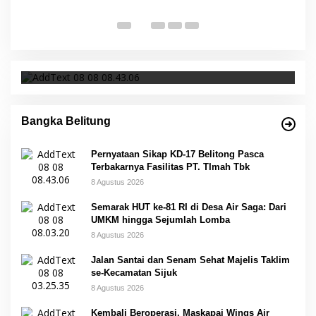
p
Di 
Pernyataan Sikap KD-17 Belitong Pasca
Terbakarnya Fasilitas PT. TImah Tbk
Bangka Belitung
Pernyataan Sikap KD-17 Belitong Pasca
Terbakarnya Fasilitas PT. TImah Tbk
8 Agustus 2026
Semarak HUT ke-81 RI di Desa Air Saga: Dari
UMKM hingga Sejumlah Lomba
8 Agustus 2026
Jalan Santai dan Senam Sehat Majelis Taklim
se-Kecamatan Sijuk
8 Agustus 2026
Kembali Beroperasi, Maskapai Wings Air