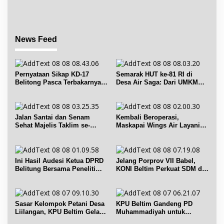
IPB dan Prancis
bidang keolahragaan
News Feed
Pernyataan Sikap KD-17
Semarak HUT ke-81 RI di
Belitong Pasca Terbakarnya
Desa Air Saga: Dari UMKM
Fasilitas PT. TImah Tbk
hingga Sejumlah Lomba
Jalan Santai dan Senam
Kembali Beroperasi,
Sehat Majelis Taklim se-
Maskapai Wings Air Layani
Kecamatan Sijuk
Rute Belitung-Pangkalpinang
Ini Hasil Audesi Ketua DPRD
Jelang Porprov VII Babel,
Belitung Bersama Peneliti
KONI Beltim Perkuat SDM di
IPB dan Prancis
bidang keolahragaan
Sasar Kelompok Petani Desa
KPU Beltim Gandeng PD
Liilangan, KPU Beltim Gelar
Muhammadiyah untuk
Sosdiklih
Pendidikan Pemilih