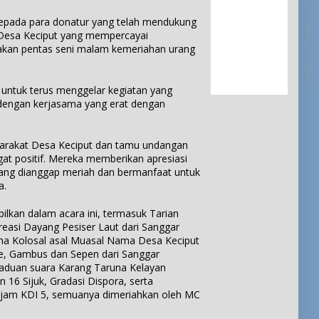
i
a
l
T
y
m
s
O
i
kepada para donatur yang telah mendukung
a
a
B
K
t
 Desa Keciput yang mempercayai
E
D
S
e
u
R
an pentas seni malam kemeriahan urang
e
e
g
2
n
s
r
i
0
g
a
2
t
a
S
3
ntuk terus menggelar kegiatan yang
B
i
t
e
u
engan kerjasama yang erat dengan
f
a
b
l
i
n
u
u
k
O
t
h
a
l
arakat Desa Keciput dan tamu undangan
D
T
t
e
at positif. Mereka memberikan apresiasi
e
u
d
h
 yang dianggap meriah dan bermanfaat untuk
s
m
a
K
a.
a
b
n
a
B
a
P
r
u
ilkan dalam acara ini, termasuk Tarian
n
e
a
l
Kreasi Dayang Pesiser Laut dari Sanggar
g
n
n
u
ama Kolosal asal Muasal Nama Desa Keciput
g
g
h
ye, Gambus dan Sepen dari Sanggar
h
T
T
aduan suara Karang Taruna Kelayan
a
a
u
 16 Sijuk, Gradasi Dispora, serta
r
r
m
jam KDI 5, semuanya dimeriahkan oleh MC
g
u
b
a
n
a