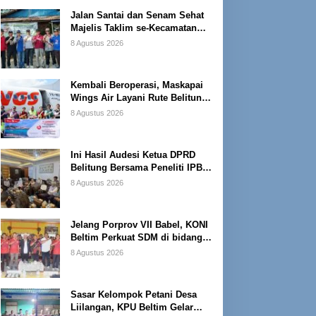
Jalan Santai dan Senam Sehat
Majelis Taklim se-Kecamatan
Sijuk
8 Agustus 2026
Kembali Beroperasi, Maskapai
Wings Air Layani Rute Belitung-
Pangkalpinang
8 Agustus 2026
Ini Hasil Audesi Ketua DPRD
Belitung Bersama Peneliti IPB
dan Prancis
8 Agustus 2026
Jelang Porprov VII Babel, KONI
Beltim Perkuat SDM di bidang
keolahragaan
8 Agustus 2026
Sasar Kelompok Petani Desa
Liilangan, KPU Beltim Gelar