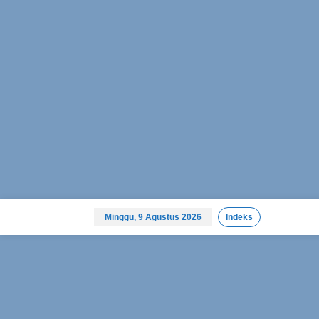
L
e
Minggu, 9 Agustus 2026
Indeks
w
a
t
i
k
e
k