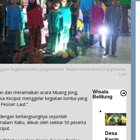
ggelar kegiatan lomba yang bertema "Malam Kemeriahan Urang Pesiser
Laut
Wisata
n dan meramaikan acara Muang Jong,
Belitung
sa Keciput menggelar kegiatan lomba yang
esiser Laut.”
n dengan berlangsungnya sejumlah
alam Rabu, diikuti oleh sekitar 50 peserta
iput.
Desa
Keciput