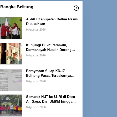
Bangka Belitung
ASIAFI Kabupaten Beltim Resmi
Dikukuhkan
9 Agustus 2026
Kunjungi Bukit Peramun,
Darmansyah Husein Dorong
Geosite Babel Naik Kelas
9 Agustus 2026
Pernyataan Sikap KD-17
Belitong Pasca Terbakarnya
Fasilitas PT. TImah Tbk
8 Agustus 2026
Semarak HUT ke-81 RI di Desa
Air Saga: Dari UMKM hingga
Sejumlah Lomba
8 Agustus 2026