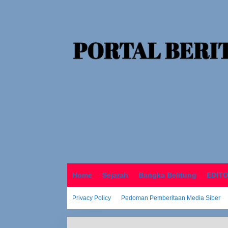
o
n
t
e
n
Home
Sejarah
Bangka Belitung
EDIT
Privacy Policy
Pedoman Pemberitaan Media Siber