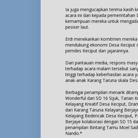
Ia juga mengucapkan terima kasih 
acara ini dan kepada pemerintahan
kemampuan mereka untuk mengadak
pesiser laut.
Erdi menekankan komitmen mereka u
mendukung ekonomi Desa Keciput d
pemdes Keciput dan jajarannya.
Dari pantauan media, respons masy
terhadap acara malam tersebut sang
tinggi terhadap keberhasilan acara
anak-anak Karang Taruna skala Des
Berbagai penampilan menarik ditamp
Wonderful dari SD 16 Sijuk, Tarian 
Kelayang Kreatif Desa Keciput, Dr
dari Karang Taruna Kelayang Berja
Kelayang Bedencak Desa Keciput, P
Berjaye kolaborasi dengan SD 15 dan
penampilan Bintang Tamu Moel Sad
Nando.*