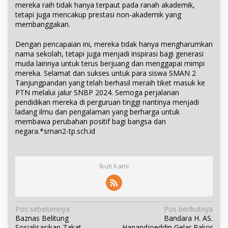
mereka raih tidak hanya terpaut pada ranah akademik,
tetapi juga mencakup prestasi non-akademik yang
membanggakan.
Dengan pencapaian ini, mereka tidak hanya mengharumkan
nama sekolah, tetapi juga menjadi inspirasi bagi generasi
muda lainnya untuk terus berjuang dan menggapai mimpi
mereka. Selamat dan sukses untuk para siswa SMAN 2
Tanjungpandan yang telah berhasil meraih tiket masuk ke
PTN melalui jalur SNBP 2024. Semoga perjalanan
pendidikan mereka di perguruan tinggi nantinya menjadi
ladang ilmu dan pengalaman yang berharga untuk
membawa perubahan positif bagi bangsa dan
negara.*sman2-tp.sch.id
Ikuti Kami
N
Pos sebelumnya
Pos berikutnya
Baznas Belitung
Bandara H. AS.
a
Sosialisasikan Zakat
Hanandjoeddin Gelar Rakor