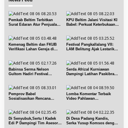
Pemkab Beltim Terbitkan
KPU Beltim Jalani Visitasi KI
Surat Edaran Atur Penjualan
Babel: Perkuat Keterbukaan
BBM Subsidi
Informasi Publik
Kemenag Beltim dan FKUB
Festival Pangkallalang VII:
Verifikasi Lahan Gereja di
LAM Belitung Ajak Lestarikan
Simpang Renggiang
Budaya
Babinsa Serma Nelson
Serda Afrizal Kurniawan
Gultom Hadiri Festival
Dampingi Latihan Paskibra
Kelurahan Pangkal Lalang
Kecamatan Dendang
Pemprov Babel
Lomba Komentar Terbaik
Sosialisasikan Rencana
Video Pahlawan
Penerbitan IPR di Gantung
Hanandjoeddin bagi Siswa
Di Senyubuk,Sertu I Kadek
Di Desa Padang Kandis,
Edi P Dampingi Tim Asesor
Serka Yusup Komsos dengan
UNESCO Global Geopark
Warga Binaannya