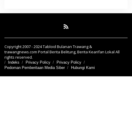
Copyright 2007 - 2024 Tabloid Bulanan Trawang &
trawangnews.com Portal Berita Belitung, Berita Kearifan Lokal All
rights reserved.
Indeks
Privacy Policy
Privacy Policy
Pedoman Pemberitaan Media Siber
Hubungi Kami