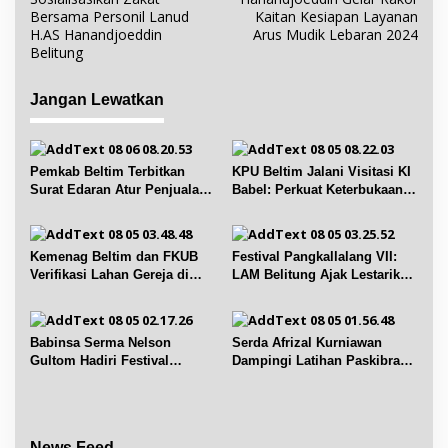
v
Bersama Personil Lanud
Kaitan Kesiapan Layanan
i
H.AS Hanandjoeddin
Arus Mudik Lebaran 2024
Belitung
g
a
Jangan Lewatkan
s
i
p
Pemkab Beltim Terbitkan
KPU Beltim Jalani Visitasi KI
o
Surat Edaran Atur Penjualan
Babel: Perkuat Keterbukaan
s
BBM Subsidi
Informasi Publik
Kemenag Beltim dan FKUB
Festival Pangkallalang VII:
Verifikasi Lahan Gereja di
LAM Belitung Ajak Lestarikan
Simpang Renggiang
Budaya
Babinsa Serma Nelson
Serda Afrizal Kurniawan
Gultom Hadiri Festival
Dampingi Latihan Paskibra
Kelurahan Pangkal Lalang
Kecamatan Dendang
News Feed