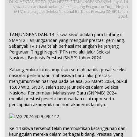
DUKUMENTASI/FOTO: (SMA NEGERI 2 TANJUNGPANDAN)Sebanyak 14
siswa telah berhasil melangkah ke jenjang Perguruan Tinggi Negeri
(PTN) melalui Jalur Seleksi Nasional Berbasis Prestasi (SNBP) tahun
2024.
TANJUNGPANDAN: 14 siswa-siswi adalah para bintang di
SMAN 2 Tanjungpandan yang mengukir prestasi gemilang.
Sebanyak 14 siswa telah berhasil melangkah ke jenjang
Perguruan Tinggi Negeri (PTN) melalui Jalur Seleksi
Nasional Berbasis Prestasi (SNBP) tahun 2024.
Kabar gembira ini disampaikan setelah panitia pusat seleksi
nasional penerimaan mahasiswa baru jalur prestasi
mengumumkan hasilnya pada Selasa, 26 Maret 2024, pukul
15.00 WIB. SNBP, salah satu jalur seleksi dalam Seleksi
Nasional Penerimaan Mahasiswa Baru (SNPMB) 2024,
menilai prestasi peserta berdasarkan nilai rapor serta
pencapaian akademik dan non-akademik lainnya.
Ke-14 siswa tersebut telah membuktikan ketangguhan dan
keunggulan mereka dalam berbagai bidang. Prestasi yang