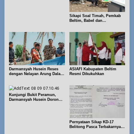
Konversi Suara dan Alokasi
Kursi
Sikapi Soal Timah, Pemkab
Beltim, Babel dan
Forkopimda Perkuat
Koordinasi
Darmansyah Husein Reses
ASIAFI Kabupaten Beltim
dengan Nelayan Arung Dalam
Resmi Dikukuhkan
di Kecamatan Koba
Kunjungi Bukit Peramun,
Darmansyah Husein Dorong
Geosite Babel Naik Kelas
Pernyataan Sikap KD-17
Belitong Pasca Terbakarnya
Fasilitas PT. TImah Tbk