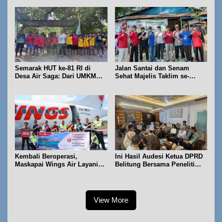
Semarak HUT ke-81 RI di
Jalan Santai dan Senam
Desa Air Saga: Dari UMKM
Sehat Majelis Taklim se-
hingga Sejumlah Lomba
Kecamatan Sijuk
Kembali Beroperasi,
Ini Hasil Audesi Ketua DPRD
Maskapai Wings Air Layani
Belitung Bersama Peneliti
Rute Belitung-Pangkalpinang
IPB dan Prancis
View More