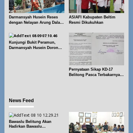
Darmansyah Husein Reses
ASIAFI Kabupaten Beltim
dengan Nelayan Arung Dalam
Resmi Dikukuhkan
di Kecamatan Koba
Kunjungi Bukit Peramun,
Darmansyah Husein Dorong
Geosite Babel Naik Kelas
Pernyataan Sikap KD-17
Belitong Pasca Terbakarnya
Fasilitas PT. TImah Tbk
News Feed
Bawaslu Belitung Akan
Hadirkan Bawaslu
Membelajarkan Vol. 2 Bahas