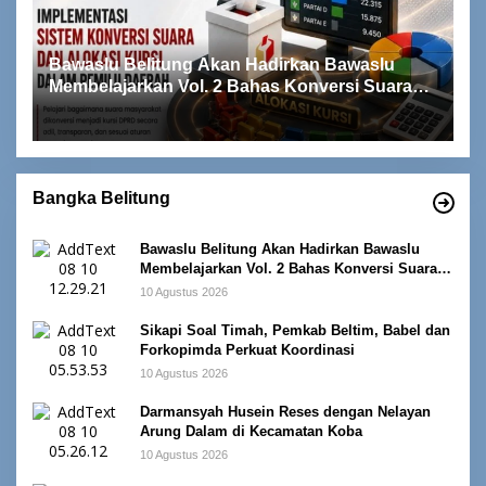
Bawaslu Belitung Akan Hadirkan Bawaslu
Membelajarkan Vol. 2 Bahas Konversi Suara
dan Alokasi Kursi
Bangka Belitung
Bawaslu Belitung Akan Hadirkan Bawaslu
Membelajarkan Vol. 2 Bahas Konversi Suara
dan Alokasi Kursi
10 Agustus 2026
Sikapi Soal Timah, Pemkab Beltim, Babel dan
Forkopimda Perkuat Koordinasi
10 Agustus 2026
Darmansyah Husein Reses dengan Nelayan
Arung Dalam di Kecamatan Koba
10 Agustus 2026