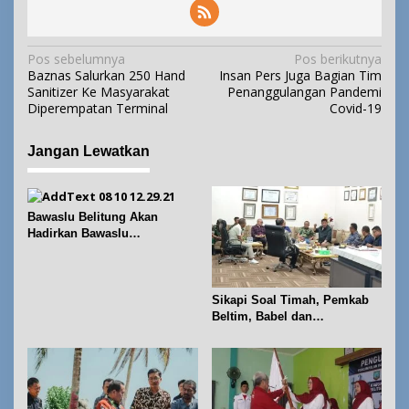
N
Pos sebelumnya
Pos berikutnya
Baznas Salurkan 250 Hand
Insan Pers Juga Bagian Tim
a
Sanitizer Ke Masyarakat
Penanggulangan Pandemi
v
Diperempatan Terminal
Covid-19
i
g
Jangan Lewatkan
a
s
i
Bawaslu Belitung Akan
p
Hadirkan Bawaslu
Membelajarkan Vol. 2 Bahas
o
Konversi Suara dan Alokasi
s
Kursi
Sikapi Soal Timah, Pemkab
Beltim, Babel dan
Forkopimda Perkuat
Koordinasi