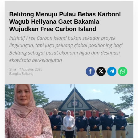
Belitong Menuju Pulau Bebas Karbon!
Wagub Hellyana Gaet Bakamla
Wujudkan Free Carbon Island
Inisiatif Free Carbon Island bukan sekadar proyek
lingkungan, tapi juga peluang global positioning bagi
Belitung sebagai pusat ekonomi hijau dan destinasi
ekowisata berkelanjutan
Sma
7 Agustus 2025
Bangka Belitung