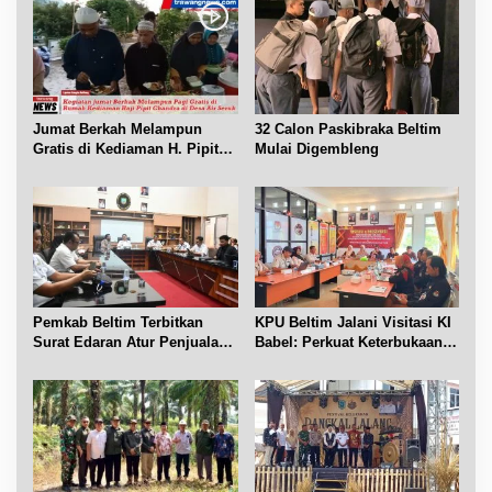
p
o
s
Jumat Berkah Melampun
32 Calon Paskibraka Beltim
Gratis di Kediaman H. Pipit
Mulai Digembleng
Chandra Desa Air Seruk
Pemkab Beltim Terbitkan
KPU Beltim Jalani Visitasi KI
Surat Edaran Atur Penjualan
Babel: Perkuat Keterbukaan
BBM Subsidi
Informasi Publik