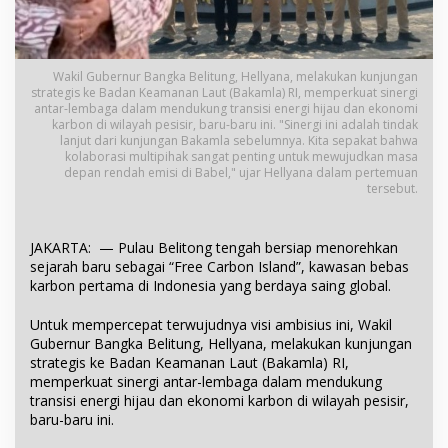
Wakil Gubernur Bangka Belitung, Hellyana, melakukan kunjungan
strategis ke Badan Keamanan Laut (Bakamla) RI, memperkuat sinergi
antar-lembaga dalam mendukung transisi energi hijau dan ekonomi
karbon di wilayah pesisir, baru-baru ini. "Sinergi ini adalah tindak
lanjut dari kunjungan Bakamla sebelumnya. Kita sepakat bahwa
kolaborasi multipihak sangat penting untuk mewujudkan masa
depan rendah emisi di Babel," ujar Hellyana dalam pertemuan
tersebut.
JAKARTA: — Pulau Belitong tengah bersiap menorehkan
sejarah baru sebagai “Free Carbon Island”, kawasan bebas
karbon pertama di Indonesia yang berdaya saing global.
Untuk mempercepat terwujudnya visi ambisius ini, Wakil
Gubernur Bangka Belitung, Hellyana, melakukan kunjungan
strategis ke Badan Keamanan Laut (Bakamla) RI,
memperkuat sinergi antar-lembaga dalam mendukung
transisi energi hijau dan ekonomi karbon di wilayah pesisir,
baru-baru ini.