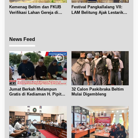
Kemenag Beltim dan FKUB
Festival Pangkallalang VII:
Verifikasi Lahan Gereja di
LAM Belitung Ajak Lestarikan
Simpang Renggiang
Budaya
News Feed
Jumat Berkah Melampun
32 Calon Paskibraka Beltim
Gratis di Kediaman H. Pipit
Mulai Digembleng
Chandra Desa Air Seruk