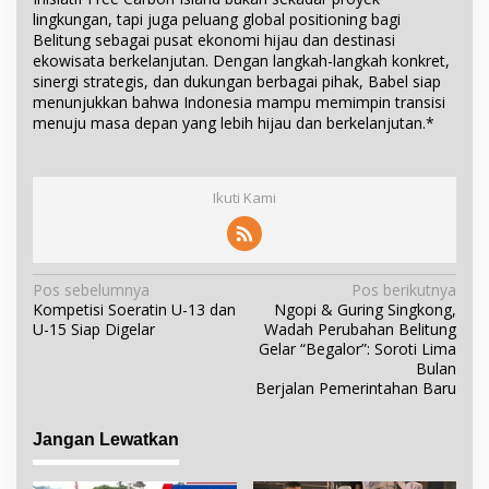
lingkungan, tapi juga peluang global positioning bagi
Belitung sebagai pusat ekonomi hijau dan destinasi
ekowisata berkelanjutan. Dengan langkah-langkah konkret,
sinergi strategis, dan dukungan berbagai pihak, Babel siap
menunjukkan bahwa Indonesia mampu memimpin transisi
menuju masa depan yang lebih hijau dan berkelanjutan.*
Ikuti Kami
N
Pos sebelumnya
Pos berikutnya
Kompetisi Soeratin U-13 dan
Ngopi & Guring Singkong,
a
U-15 Siap Digelar
Wadah Perubahan Belitung
v
Gelar “Begalor”: Soroti Lima
i
Bulan
Berjalan Pemerintahan Baru
g
a
Jangan Lewatkan
s
i