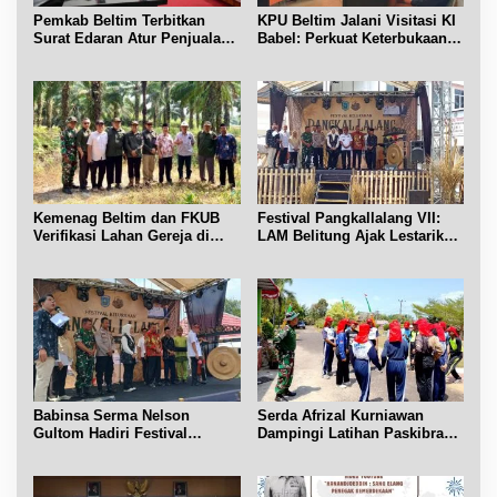
Pemkab Beltim Terbitkan
KPU Beltim Jalani Visitasi KI
Surat Edaran Atur Penjualan
Babel: Perkuat Keterbukaan
BBM Subsidi
Informasi Publik
Kemenag Beltim dan FKUB
Festival Pangkallalang VII:
Verifikasi Lahan Gereja di
LAM Belitung Ajak Lestarikan
Simpang Renggiang
Budaya
Babinsa Serma Nelson
Serda Afrizal Kurniawan
Gultom Hadiri Festival
Dampingi Latihan Paskibra
Kelurahan Pangkal Lalang
Kecamatan Dendang