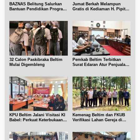
BAZNAS Belitung Salurkan
Jumat Berkah Melampun
Bantuan Pendidikan Program
Gratis di Kediaman H. Pipit
Belitung Cerdas
Chandra Desa Air Seruk
32 Calon Paskibraka Beltim
Pemkab Beltim Terbitkan
Mulai Digembleng
Surat Edaran Atur Penjualan
BBM Subsidi
KPU Beltim Jalani Visitasi KI
Kemenag Beltim dan FKUB
Babel: Perkuat Keterbukaan
Verifikasi Lahan Gereja di
Informasi Publik
Simpang Renggiang