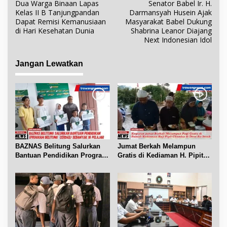
Dua Warga Binaan Lapas
Senator Babel Ir. H.
a
Kelas II B Tanjungpandan
Darmansyah Husein Ajak
v
Dapat Remisi Kemanusiaan
Masyarakat Babel Dukung
i
di Hari Kesehatan Dunia
Shabrina Leanor Diajang
Next Indonesian Idol
g
a
Jangan Lewatkan
s
i
p
o
s
BAZNAS Belitung Salurkan
Jumat Berkah Melampun
Bantuan Pendidikan Program
Gratis di Kediaman H. Pipit
Belitung Cerdas
Chandra Desa Air Seruk