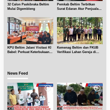
32 Calon Paskibraka Beltim
Pemkab Beltim Terbitkan
Mulai Digembleng
Surat Edaran Atur Penjualan
BBM Subsidi
KPU Beltim Jalani Visitasi KI
Kemenag Beltim dan FKUB
Babel: Perkuat Keterbukaan
Verifikasi Lahan Gereja di
Informasi Publik
Simpang Renggiang
News Feed