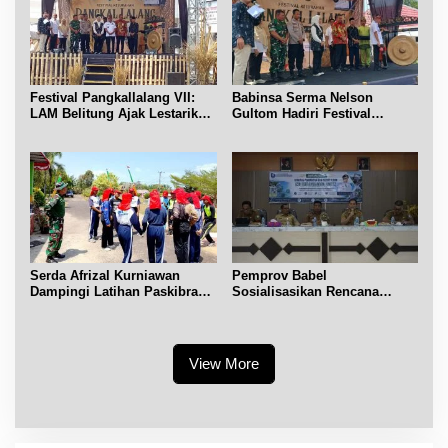
Festival Pangkallalang VII:
Babinsa Serma Nelson
LAM Belitung Ajak Lestarikan
Gultom Hadiri Festival
Budaya
Kelurahan Pangkal Lalang
Serda Afrizal Kurniawan
Pemprov Babel
Dampingi Latihan Paskibra
Sosialisasikan Rencana
Kecamatan Dendang
Penerbitan IPR di Gantung
View More