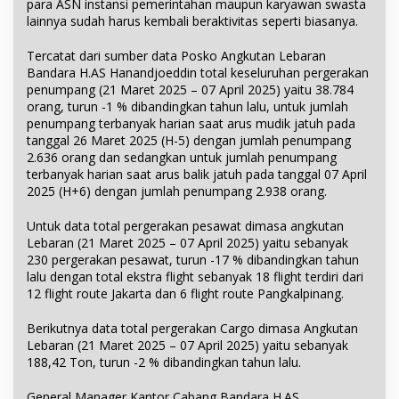
para ASN instansi pemerintahan maupun karyawan swasta
lainnya sudah harus kembali beraktivitas seperti biasanya.
Tercatat dari sumber data Posko Angkutan Lebaran
Bandara H.AS Hanandjoeddin total keseluruhan pergerakan
penumpang (21 Maret 2025 – 07 April 2025) yaitu 38.784
orang, turun -1 % dibandingkan tahun lalu, untuk jumlah
penumpang terbanyak harian saat arus mudik jatuh pada
tanggal 26 Maret 2025 (H-5) dengan jumlah penumpang
2.636 orang dan sedangkan untuk jumlah penumpang
terbanyak harian saat arus balik jatuh pada tanggal 07 April
2025 (H+6) dengan jumlah penumpang 2.938 orang.
Untuk data total pergerakan pesawat dimasa angkutan
Lebaran (21 Maret 2025 – 07 April 2025) yaitu sebanyak
230 pergerakan pesawat, turun -17 % dibandingkan tahun
lalu dengan total ekstra flight sebanyak 18 flight terdiri dari
12 flight route Jakarta dan 6 flight route Pangkalpinang.
Berikutnya data total pergerakan Cargo dimasa Angkutan
Lebaran (21 Maret 2025 – 07 April 2025) yaitu sebanyak
188,42 Ton, turun -2 % dibandingkan tahun lalu.
General Manager Kantor Cabang Bandara H.AS