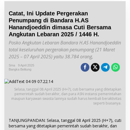
Catat, Ini Update Pergerakan
Penumpang di Bandara H.AS
Hanandjoeddin dimasa Cuti Bersama
Angkutan Lebaran 2025 / 1446 H.
Posko Angkutan Lebaran Bandara H.AS Hanandjoeddin
total keseluruhan pergerakan penumpang (21 Maret
2025 – 07 April 2025) yaitu 38.784 orang,
Sma
9 April 2025
Bangka Belitung
Selasa, tanggal 08 April 2025 (H+7), cuti bersama yang ditetapkan
pemerintah sudah berakhir, dan para ASN instansi pemerintahan
maupun karyawan swasta lainnya sudah harus kembali beraktivitas
seperti biasanya.
TANJUNGPANDAN: Selasa, tanggal 08 April 2025 (H+7), cuti
bersama yang ditetapkan pemerintah sudah berakhir, dan