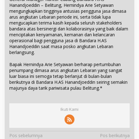
Hanandjoeddin – Belitung, Hernindya Arie Setyawan
mengungkapkan tingginya antusias pengguna jasa dimasa
arus angkutan Lebaran periode ini, serta tidak lupa
mengucapkan terima kasih kepada seluruh stakeholders
bandara atas bersinergi dan kolaborasinya yang baik dalam
menciptakan kenyamanan, kemanan dan kelancaran
operasional bagi pengguna jasa di Bandara H.AS
Hanandjoeddin saat masa posko angkutan Lebaran
berlangsung.
Bapak Hernindya Arie Setyawan berharap pertumbuhan
penumpang dimasa arus angkutan Lebaran yang sangat
luar biasa ini semoga tetap berlanjut di bulan-bulan
berikutnya di Bandara H.AS Hanandjoeddin seiring semakin
majunya daya tarik pariwisata pulau Belitung.*
Ikuti Kami
N
Pos sebelumnya
Pos berikutnya