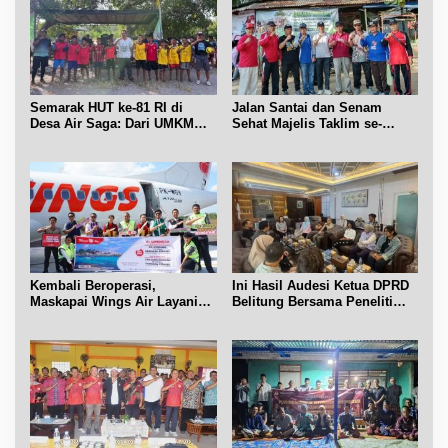
Semarak HUT ke-81 RI di
Jalan Santai dan Senam
Desa Air Saga: Dari UMKM
Sehat Majelis Taklim se-
hingga Sejumlah Lomba
Kecamatan Sijuk
Kembali Beroperasi,
Ini Hasil Audesi Ketua DPRD
Maskapai Wings Air Layani
Belitung Bersama Peneliti
Rute Belitung-Pangkalpinang
IPB dan Prancis