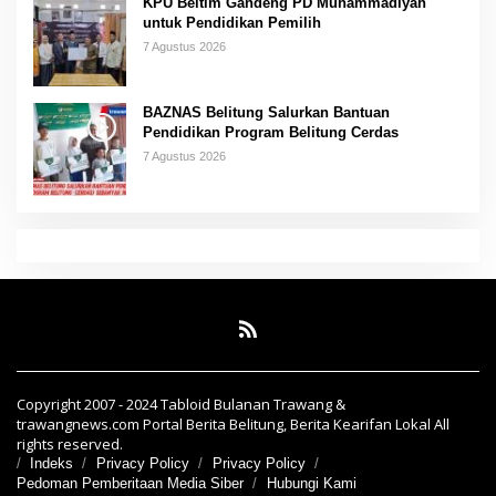
KPU Beltim Gandeng PD Muhammadiyah
untuk Pendidikan Pemilih
7 Agustus 2026
BAZNAS Belitung Salurkan Bantuan
Pendidikan Program Belitung Cerdas
7 Agustus 2026
Copyright 2007 - 2024 Tabloid Bulanan Trawang &
trawangnews.com Portal Berita Belitung, Berita Kearifan Lokal All
rights reserved.
Indeks
Privacy Policy
Privacy Policy
Pedoman Pemberitaan Media Siber
Hubungi Kami