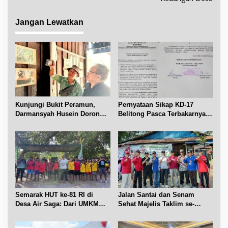
a
s
Jangan Lewatkan
i
p
o
s
Kunjungi Bukit Peramun,
Pernyataan Sikap KD-17
Darmansyah Husein Dorong
Belitong Pasca Terbakarnya
Geosite Babel Naik Kelas
Fasilitas PT. TImah Tbk
Semarak HUT ke-81 RI di
Jalan Santai dan Senam
Desa Air Saga: Dari UMKM
Sehat Majelis Taklim se-
hingga Sejumlah Lomba
Kecamatan Sijuk