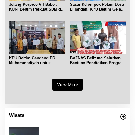
Jelang Porprov VII Babel,
Sasar Kelompok Petani Desa
KONI Beltim Perkuat SDM di
Liilangan, KPU Beltim Gelar
bidang keolahragaan
Sosdiklih
KPU Beltim Gandeng PD
BAZNAS Belitung Salurkan
Muhammadiyah untuk
Bantuan Pendidikan Program
Pendidikan Pemilih
Belitung Cerdas
View More
Wisata