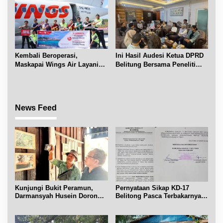
Kembali Beroperasi,
Ini Hasil Audesi Ketua DPRD
Maskapai Wings Air Layani
Belitung Bersama Peneliti
Rute Belitung-Pangkalpinang
IPB dan Prancis
News Feed
Kunjungi Bukit Peramun,
Pernyataan Sikap KD-17
Darmansyah Husein Dorong
Belitong Pasca Terbakarnya
Geosite Babel Naik Kelas
Fasilitas PT. TImah Tbk