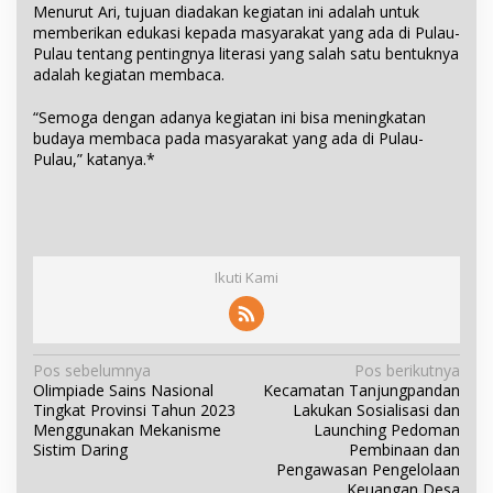
Menurut Ari, tujuan diadakan kegiatan ini adalah untuk
memberikan edukasi kepada masyarakat yang ada di Pulau-
Pulau tentang pentingnya literasi yang salah satu bentuknya
adalah kegiatan membaca.
“Semoga dengan adanya kegiatan ini bisa meningkatan
budaya membaca pada masyarakat yang ada di Pulau-
Pulau,” katanya.*
Ikuti Kami
N
Pos sebelumnya
Pos berikutnya
Olimpiade Sains Nasional
Kecamatan Tanjungpandan
a
Tingkat Provinsi Tahun 2023
Lakukan Sosialisasi dan
v
Menggunakan Mekanisme
Launching Pedoman
i
Sistim Daring
Pembinaan dan
Pengawasan Pengelolaan
g
Keuangan Desa