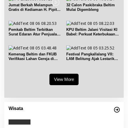
Jumat Berkah Melampun
32 Calon Paskibraka Beltim
Gratis di Kediaman H. Pipit
Mulai Digembleng
Chandra Desa Air Seruk
Pemkab Beltim Terbitkan
KPU Beltim Jalani Visitasi KI
Surat Edaran Atur Penjualan
Babel: Perkuat Keterbukaan
BBM Subsidi
Informasi Publik
Kemenag Beltim dan FKUB
Festival Pangkallalang VII:
Verifikasi Lahan Gereja di
LAM Belitung Ajak Lestarikan
Simpang Renggiang
Budaya
View More
Wisata