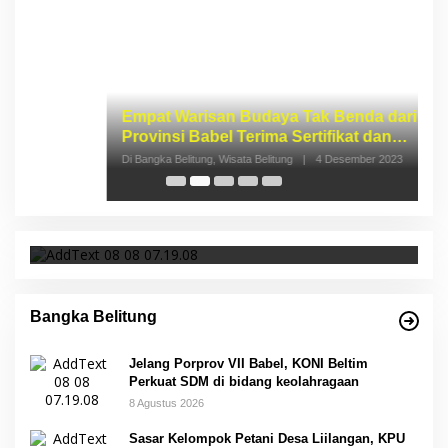
Empat Warisan Budaya Tak Benda dari
I
Provinsi Babel Terima Sertifikat dan
S
Penghargaan dari Menteri Pendidikan dan
p
Di Bangka Belitung, Wisata Belitung
|
4 Desember 2023
Di 
Kebudayaan RI
Jelang Porprov VII Babel, KONI Beltim Perkuat
SDM di bidang keolahragaan
Bangka Belitung
Jelang Porprov VII Babel, KONI Beltim
Perkuat SDM di bidang keolahragaan
8 Agustus 2026
Sasar Kelompok Petani Desa Liilangan, KPU