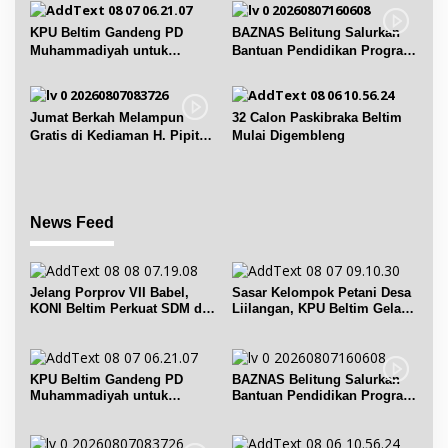
s
KPU Beltim Gandeng PD
BAZNAS Belitung Salurkan
Muhammadiyah untuk
Bantuan Pendidikan Program
Pendidikan Pemilih
Belitung Cerdas
Jumat Berkah Melampun
32 Calon Paskibraka Beltim
Gratis di Kediaman H. Pipit
Mulai Digembleng
Chandra Desa Air Seruk
News Feed
Jelang Porprov VII Babel,
Sasar Kelompok Petani Desa
KONI Beltim Perkuat SDM di
Liilangan, KPU Beltim Gelar
bidang keolahragaan
Sosdiklih
KPU Beltim Gandeng PD
BAZNAS Belitung Salurkan
Muhammadiyah untuk
Bantuan Pendidikan Program
Pendidikan Pemilih
Belitung Cerdas