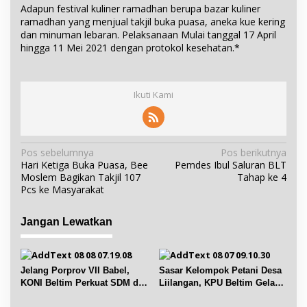
Adapun festival kuliner ramadhan berupa bazar kuliner
ramadhan yang menjual takjil buka puasa, aneka kue kering
dan minuman lebaran. Pelaksanaan Mulai tanggal 17 April
hingga 11 Mei 2021 dengan protokol kesehatan.*
Ikuti Kami
N
Pos sebelumnya
Pos berikutnya
Hari Ketiga Buka Puasa, Bee
Pemdes Ibul Saluran BLT
a
Moslem Bagikan Takjil 107
Tahap ke 4
v
Pcs ke Masyarakat
i
g
Jangan Lewatkan
a
s
i
Jelang Porprov VII Babel,
Sasar Kelompok Petani Desa
p
KONI Beltim Perkuat SDM di
Liilangan, KPU Beltim Gelar
bidang keolahragaan
Sosdiklih
o