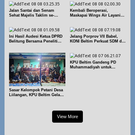
Jalan Santai dan Senam
Kembali Beroperasi,
Sehat Majelis Taklim se-
Maskapai Wings Air Layani
Kecamatan Sijuk
Rute Belitung-Pangkalpinang
Ini Hasil Audesi Ketua DPRD
Jelang Porprov VII Babel,
Belitung Bersama Peneliti
KONI Beltim Perkuat SDM di
IPB dan Prancis
bidang keolahragaan
KPU Beltim Gandeng PD
Muhammadiyah untuk
Pendidikan Pemilih
Sasar Kelompok Petani Desa
Liilangan, KPU Beltim Gelar
Sosdiklih
View More