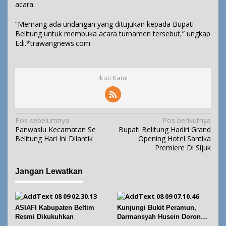
acara.
“Memang ada undangan yang ditujukan kepada Bupati
Belitung untuk membuka acara turnamen tersebut,” ungkap
Edi.*trawangnews.com
Ikuti Kami
N
Pos sebelumnya
Pos berikutnya
Panwaslu Kecamatan Se
Bupati Belitung Hadiri Grand
a
Belitung Hari Ini Dilantik
Opening Hotel Santika
v
Premiere Di Sijuk
i
g
Jangan Lewatkan
a
s
i
ASIAFI Kabupaten Beltim
Kunjungi Bukit Peramun,
p
Resmi Dikukuhkan
Darmansyah Husein Dorong
Geosite Babel Naik Kelas