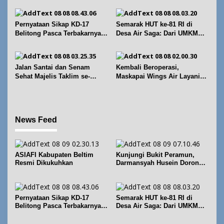
o
s
Pernyataan Sikap KD-17
Semarak HUT ke-81 RI di
Belitong Pasca Terbakarnya
Desa Air Saga: Dari UMKM
Fasilitas PT. TImah Tbk
hingga Sejumlah Lomba
Jalan Santai dan Senam
Kembali Beroperasi,
Sehat Majelis Taklim se-
Maskapai Wings Air Layani
Kecamatan Sijuk
Rute Belitung-Pangkalpinang
News Feed
ASIAFI Kabupaten Beltim
Kunjungi Bukit Peramun,
Resmi Dikukuhkan
Darmansyah Husein Dorong
Geosite Babel Naik Kelas
Pernyataan Sikap KD-17
Semarak HUT ke-81 RI di
Belitong Pasca Terbakarnya
Desa Air Saga: Dari UMKM
Fasilitas PT. TImah Tbk
hingga Sejumlah Lomba