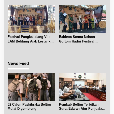
Informasi Publik
Simpang Renggiang
Festival Pangkallalang VII:
Babinsa Serma Nelson
LAM Belitung Ajak Lestarikan
Gultom Hadiri Festival
Budaya
Kelurahan Pangkal Lalang
News Feed
32 Calon Paskibraka Beltim
Pemkab Beltim Terbitkan
Mulai Digembleng
Surat Edaran Atur Penjualan
BBM Subsidi