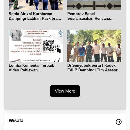
Serda Afrizal Kurniawan
Pemprov Babel
Dampingi Latihan Paskibra
Sosialisasikan Rencana
Kecamatan Dendang
Penerbitan IPR di Gantung
Lomba Komentar Terbaik
Di Senyubuk,Sertu I Kadek
Video Pahlawan
Edi P Dampingi Tim Asesor
Hanandjoeddin bagi Siswa
UNESCO Global Geopark
View More
Wisata