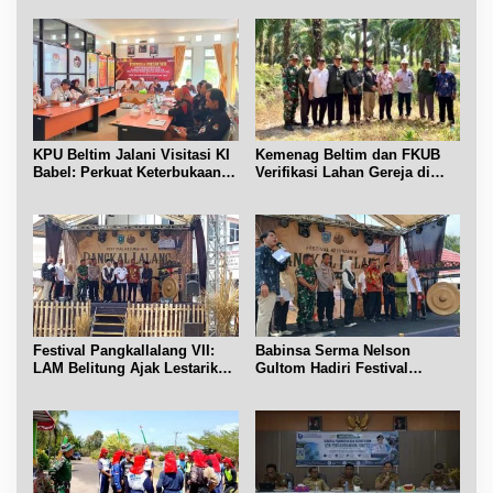
KPU Beltim Jalani Visitasi KI
Kemenag Beltim dan FKUB
Babel: Perkuat Keterbukaan
Verifikasi Lahan Gereja di
Informasi Publik
Simpang Renggiang
Festival Pangkallalang VII:
Babinsa Serma Nelson
LAM Belitung Ajak Lestarikan
Gultom Hadiri Festival
Budaya
Kelurahan Pangkal Lalang