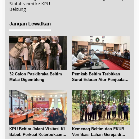
i
Silatuhrahmi ke KPU
Belitung
g
a
Jangan Lewatkan
s
i
p
o
s
32 Calon Paskibraka Beltim
Pemkab Beltim Terbitkan
Mulai Digembleng
Surat Edaran Atur Penjualan
BBM Subsidi
KPU Beltim Jalani Visitasi KI
Kemenag Beltim dan FKUB
Babel: Perkuat Keterbukaan
Verifikasi Lahan Gereja di