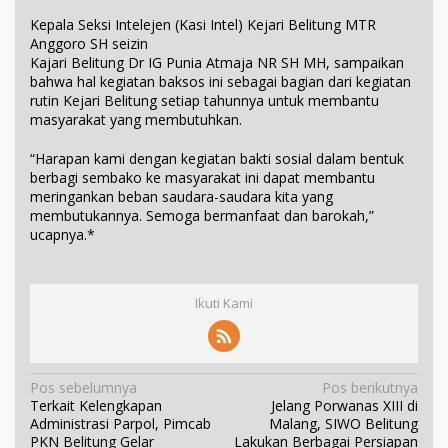
Kepala Seksi Intelejen (Kasi Intel) Kejari Belitung MTR
Anggoro SH seizin
Kajari Belitung Dr IG Punia Atmaja NR SH MH, sampaikan
bahwa hal kegiatan baksos ini sebagai bagian dari kegiatan
rutin Kejari Belitung setiap tahunnya untuk membantu
masyarakat yang membutuhkan.
“Harapan kami dengan kegiatan bakti sosial dalam bentuk
berbagi sembako ke masyarakat ini dapat membantu
meringankan beban saudara-saudara kita yang
membutukannya. Semoga bermanfaat dan barokah,”
ucapnya.*
Ikuti Kami
N
Pos sebelumnya
Pos berikutnya
Terkait Kelengkapan
Jelang Porwanas XIII di
a
Administrasi Parpol, Pimcab
Malang, SIWO Belitung
v
PKN Belitung Gelar
Lakukan Berbagai Persiapan