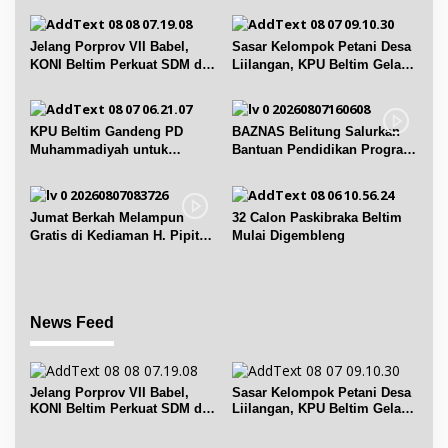
p
o
Jelang Porprov VII Babel,
Sasar Kelompok Petani Desa
s
KONI Beltim Perkuat SDM di
Liilangan, KPU Beltim Gelar
bidang keolahragaan
Sosdiklih
KPU Beltim Gandeng PD
BAZNAS Belitung Salurkan
Muhammadiyah untuk
Bantuan Pendidikan Program
Pendidikan Pemilih
Belitung Cerdas
Jumat Berkah Melampun
32 Calon Paskibraka Beltim
Gratis di Kediaman H. Pipit
Mulai Digembleng
Chandra Desa Air Seruk
News Feed
Jelang Porprov VII Babel,
Sasar Kelompok Petani Desa
KONI Beltim Perkuat SDM di
Liilangan, KPU Beltim Gelar
bidang keolahragaan
Sosdiklih