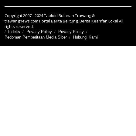
Copyright 2007 - 2024 Tabloid Bulanan Trawang &
trawangnews.com Portal Berita Belitung, Berita Kearifan Lokal All
rights reserved.
Indeks
Privacy Policy
Privacy Policy
Pedoman Pemberitaan Media Siber
Hubungi Kami