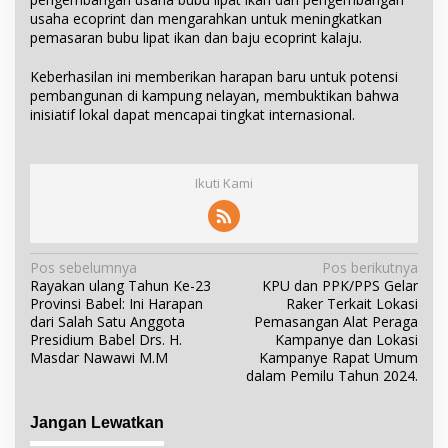
usaha ecoprint dan mengarahkan untuk meningkatkan
pemasaran bubu lipat ikan dan baju ecoprint kalaju.
Keberhasilan ini memberikan harapan baru untuk potensi
pembangunan di kampung nelayan, membuktikan bahwa
inisiatif lokal dapat mencapai tingkat internasional.
Ikuti Kami
N
Pos sebelumnya
Pos berikutnya
Rayakan ulang Tahun Ke-23
KPU dan PPK/PPS Gelar
a
Provinsi Babel: Ini Harapan
Raker Terkait Lokasi
v
dari Salah Satu Anggota
Pemasangan Alat Peraga
i
Presidium Babel Drs. H.
Kampanye dan Lokasi
Masdar Nawawi M.M
Kampanye Rapat Umum
g
dalam Pemilu Tahun 2024.
a
s
Jangan Lewatkan
i