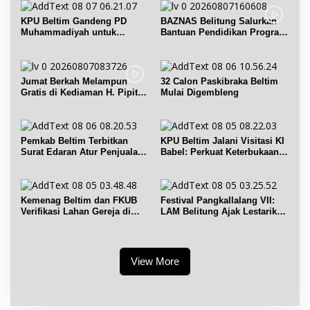
KPU Beltim Gandeng PD
BAZNAS Belitung Salurkan
Muhammadiyah untuk
Bantuan Pendidikan Program
Pendidikan Pemilih
Belitung Cerdas
Jumat Berkah Melampun
32 Calon Paskibraka Beltim
Gratis di Kediaman H. Pipit
Mulai Digembleng
Chandra Desa Air Seruk
Pemkab Beltim Terbitkan
KPU Beltim Jalani Visitasi KI
Surat Edaran Atur Penjualan
Babel: Perkuat Keterbukaan
BBM Subsidi
Informasi Publik
Kemenag Beltim dan FKUB
Festival Pangkallalang VII:
Verifikasi Lahan Gereja di
LAM Belitung Ajak Lestarikan
Simpang Renggiang
Budaya
View More