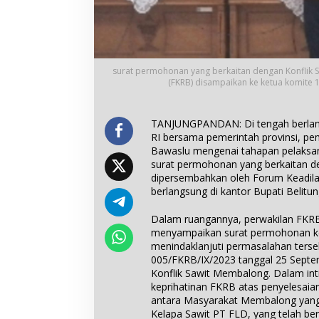
surat permohonan yang berkaitan dengan Konflik 
(FKRB) disampaikan ke ketua komite 1
TANJUNGPANDAN: Di tengah berlang
RI bersama pemerintah provinsi, pe
Bawaslu mengenai tahapan pelaksan
surat permohonan yang berkaitan d
dipersembahkan oleh Forum Keadilan
berlangsung di kantor Bupati Belitu
Dalam ruangannya, perwakilan FKRB,
menyampaikan surat permohonan k
menindaklanjuti permasalahan ters
005/FKRB/IX/2023 tanggal 25 Septe
Konflik Sawit Membalong. Dalam int
keprihatinan FKRB atas penyelesaian 
antara Masyarakat Membalong yang
Kelapa Sawit PT FLD, yang telah ber