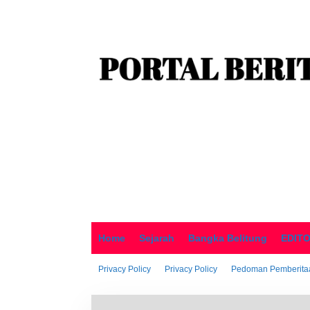
o
n
t
e
n
Home
Sejarah
Bangka Belitung
EDIT
Privacy Policy
Privacy Policy
Pedoman Pemberitaa