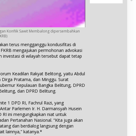
B
i
t
e
u
f
a
b
l
i
n
u
u
k
O
t
h
a
l
D
T
t
e
gan Konflik Sawit Membalong dipersembahkan
e
u
d
h
FKRB)
s
m
a
K
a
n akan terus mengganggu kondusifitas di
b
n
a
B
u, FKRB mengajukan permohonan advokasi
a
P
r
u
im investasi di wilayah tersebut dapat tetap
n
e
a
l
g
n
n
u
g
g
h
h
Forum Keadilan Rakyat Belitong, yaitu Abdul
T
T
a
n Dirga Pratama, dan Minggu. Surat
a
u
r
r
Gubernur Kepulauan Bangka Belitung, DPRD
m
g
u
Belitung, dan DPRD Belitung.
b
a
n
a
a
a
ite 1 DPD RI, Fachrul Razi, yang
n
n
K
Antar Parlemen Ir. H. Darmansyah Husein
g
d
e
S
 RI ini mengungkapkan niat untuk
a
l
e
dan Pertanahan Nasional. “Kita juga akan
r
a
b
tang dan berdialog langsung dengan
i
y
a
it lainnya,” katanya.*
M
a
g