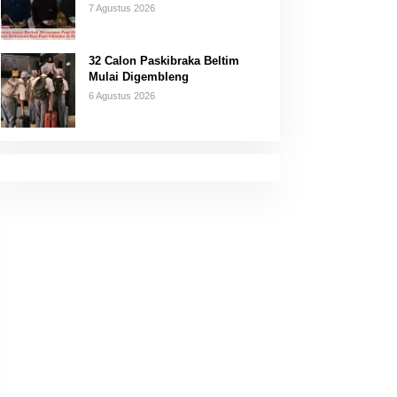
Desa Air Seruk
7 Agustus 2026
32 Calon Paskibraka Beltim
Mulai Digembleng
6 Agustus 2026