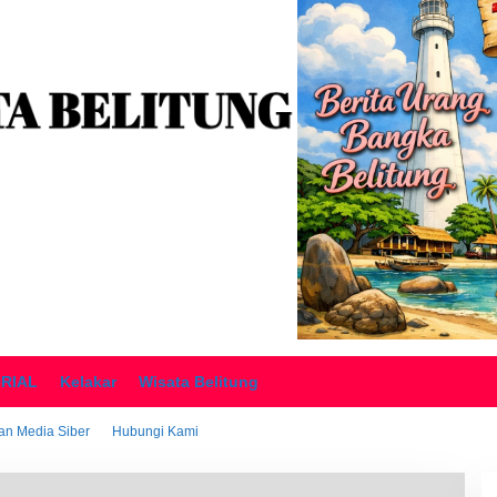
ORIAL
Kelakar
Wisata Belitung
n Media Siber
Hubungi Kami