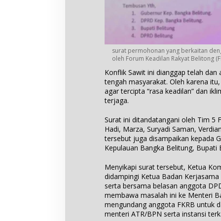
surat permohonan yang berkaitan den
oleh Forum Keadilan Rakyat Belitong (
Konflik Sawit ini dianggap telah da
tengah masyarakat. Oleh karena it
agar tercipta “rasa keadilan” dan ikl
terjaga.
Surat ini ditandatangani oleh Tim 5 
Hadi, Marza, Suryadi Saman, Verdia
tersebut juga disampaikan kepada 
Kepulauan Bangka Belitung, Bupati 
Menyikapi surat tersebut, Ketua Kom
didampingi Ketua Badan Kerjasama 
serta bersama belasan anggota DPD
membawa masalah ini ke Menteri Ba
mengundang anggota FKRB untuk da
menteri ATR/BPN serta instansi terka