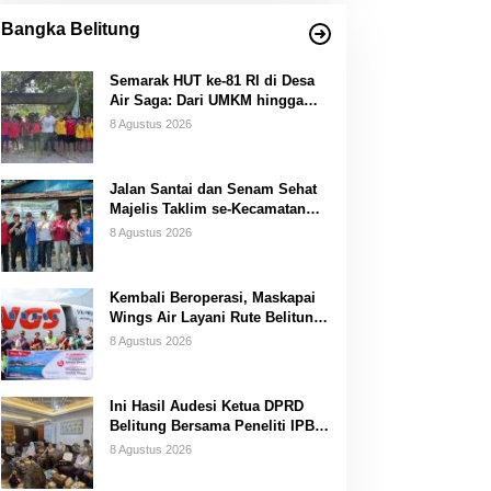
Bangka Belitung
Semarak HUT ke-81 RI di Desa
Air Saga: Dari UMKM hingga
Sejumlah Lomba
8 Agustus 2026
Jalan Santai dan Senam Sehat
Majelis Taklim se-Kecamatan
Sijuk
8 Agustus 2026
Kembali Beroperasi, Maskapai
Wings Air Layani Rute Belitung-
Pangkalpinang
8 Agustus 2026
Ini Hasil Audesi Ketua DPRD
Belitung Bersama Peneliti IPB
dan Prancis
8 Agustus 2026