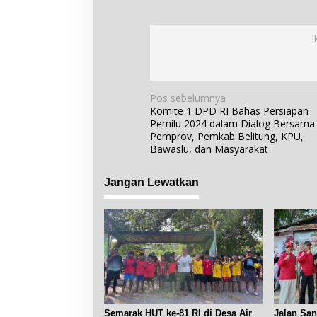
I
N
Pos sebelumnya
Komite 1 DPD RI Bahas Persiapan
a
Pemilu 2024 dalam Dialog Bersama
v
Pemprov, Pemkab Belitung, KPU,
i
Bawaslu, dan Masyarakat
g
Jangan Lewatkan
a
s
i
p
o
s
Semarak HUT ke-81 RI di Desa Air
Jalan San