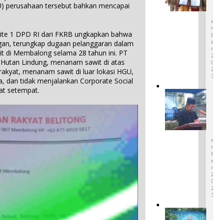
a
D
) perusahaan tersebut bahkan mencapai
,S.S.,M.H
E
t
S
.,NL.P,
W
E
Kepala
a
M
mite 1 DPD RI dari FKRB ungkapkan bahwa
B
r
Desa
E
ngan, terungkap dugaan pelanggaran dalam
i
Keciput
R
t di Membalong selama 28 tahun ini. PT
s
2
Sampaik
 Hutan Lindung, menanam sawit di atas
a
0
an rasa
2
k rakyat, menanam sawit di luar lokasi HGU,
n
syukurn
3
 dan tidak menjalankan Corporate Social
B
ya atas
u
at setempat.
I
penghar
d
k
gaan ini.
a
o
1
y
n
D
a
E
P
T
S
i
E
a
n
M
k
B
t
B
E
u
R
e
M
2
n
a
0
d
2
s
a
3
u
d
k
P
a
P