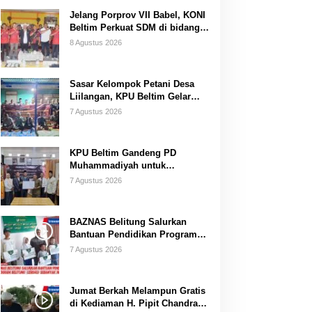
Jelang Porprov VII Babel, KONI
Beltim Perkuat SDM di bidang
keolahragaan
8 Agustus 2026
Sasar Kelompok Petani Desa
Liilangan, KPU Beltim Gelar
Sosdiklih
7 Agustus 2026
KPU Beltim Gandeng PD
Muhammadiyah untuk
Pendidikan Pemilih
7 Agustus 2026
BAZNAS Belitung Salurkan
Bantuan Pendidikan Program
Belitung Cerdas
7 Agustus 2026
Jumat Berkah Melampun Gratis
di Kediaman H. Pipit Chandra