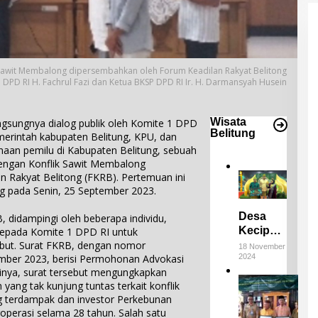
Sawit Membalong dipersembahkan oleh Forum Keadilan Rakyat Belitong
 DPD RI H. Fachrul Fazi dan Ketua BKSP DPD RI Ir. H. Darmansyah Husein
Wisata
sungnya dialog publik oleh Komite 1 DPD
Belitung
merintah kabupaten Belitung, KPU, dan
aan pemilu di Kabupaten Belitung, sebuah
engan Konflik Sawit Membalong
 Rakyat Belitong (FKRB). Pertemuan ini
ng pada Senin, 25 September 2023.
Desa
 didampingi oleh beberapa individu,
Keciput
epada Komite 1 DPD RI untuk
Raih
ebut. Surat FKRB, dengan nomor
18 November
2024
mber 2023, berisi Permohonan Advokasi
Juara III
inya, surat tersebut mengungkapkan
di ADWI
E
yang tak kunjung tuntas terkait konflik
2024:
m
 terdampak dan investor Perkebunan
Pratiwi
p
4
operasi selama 28 tahun. Salah satu
Perucha