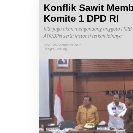
Konflik Sawit Mem
Komite 1 DPD RI
Kita juga akan mengundang anggota FKRB 
ATR/BPN serta instansi terkait lainnya
Sma
25 September 2023
Bangka Belitung