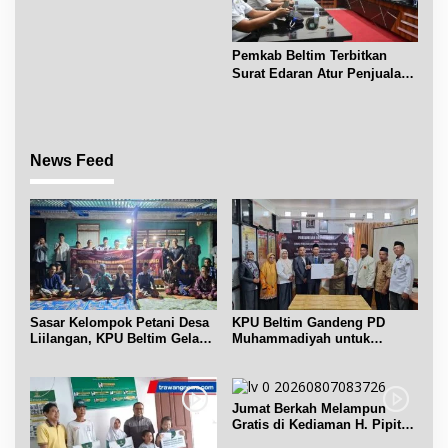
Pemkab Beltim Terbitkan
Surat Edaran Atur Penjualan
BBM Subsidi
News Feed
Sasar Kelompok Petani Desa
KPU Beltim Gandeng PD
Liilangan, KPU Beltim Gelar
Muhammadiyah untuk
Sosdiklih
Pendidikan Pemilih
Jumat Berkah Melampun
Gratis di Kediaman H. Pipit
Chandra Desa Air Seruk