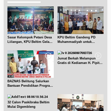
a
s
i
p
o
s
Sasar Kelompok Petani Desa
KPU Beltim Gandeng PD
Liilangan, KPU Beltim Gelar
Muhammadiyah untuk
Sosdiklih
Pendidikan Pemilih
Jumat Berkah Melampun
Gratis di Kediaman H. Pipit
Chandra Desa Air Seruk
BAZNAS Belitung Salurkan
Bantuan Pendidikan Program
Belitung Cerdas
32 Calon Paskibraka Beltim
Mulai Digembleng