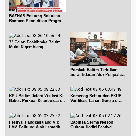
BAZNAS Belitung Salurkan
Bantuan Pendidikan Program
Belitung Cerdas
32 Calon Paskibraka Beltim
Mulai Digembleng
Pemkab Beltim Terbitkan
Surat Edaran Atur Penjualan
BBM Subsidi
KPU Beltim Jalani Visitasi KI
Kemenag Beltim dan FKUB
Babel: Perkuat Keterbukaan
Verifikasi Lahan Gereja di
Informasi Publik
Simpang Renggiang
Festival Pangkallalang VII:
Babinsa Serma Nelson
LAM Belitung Ajak Lestarikan
Gultom Hadiri Festival
Budaya
Kelurahan Pangkal Lalang