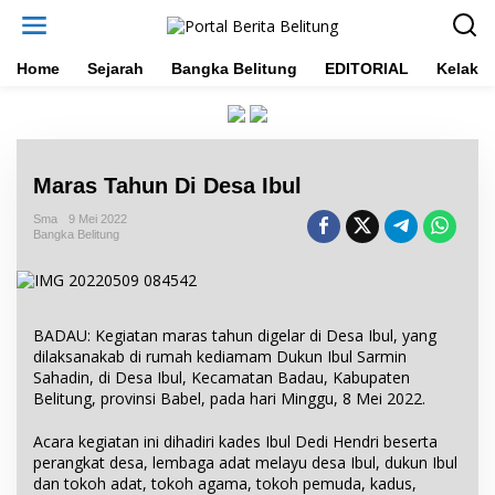
L
e
w
a
Home
Sejarah
Bangka Belitung
EDITORIAL
Kelakar
t
i
k
e
k
Maras Tahun Di Desa Ibul
o
n
Sma
9 Mei 2022
t
Bangka Belitung
e
n
BADAU: Kegiatan maras tahun digelar di Desa Ibul, yang
dilaksanakab di rumah kediamam Dukun Ibul Sarmin
Sahadin, di Desa Ibul, Kecamatan Badau, Kabupaten
Belitung, provinsi Babel, pada hari Minggu, 8 Mei 2022.
Acara kegiatan ini dihadiri kades Ibul Dedi Hendri beserta
perangkat desa, lembaga adat melayu desa Ibul, dukun Ibul
dan tokoh adat, tokoh agama, tokoh pemuda, kadus,