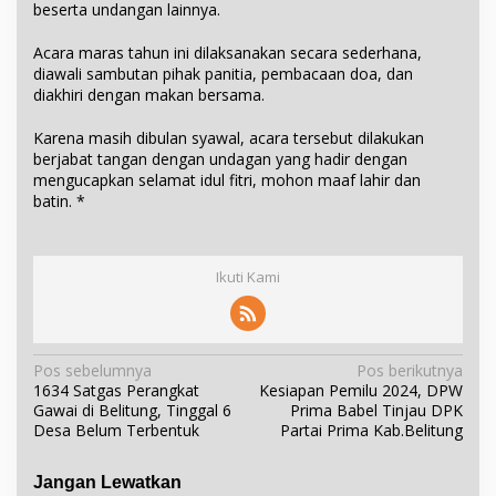
beserta undangan lainnya.
Acara maras tahun ini dilaksanakan secara sederhana,
diawali sambutan pihak panitia, pembacaan doa, dan
diakhiri dengan makan bersama.
Karena masih dibulan syawal, acara tersebut dilakukan
berjabat tangan dengan undagan yang hadir dengan
mengucapkan selamat idul fitri, mohon maaf lahir dan
batin. *
Ikuti Kami
N
Pos sebelumnya
Pos berikutnya
1634 Satgas Perangkat
Kesiapan Pemilu 2024, DPW
a
Gawai di Belitung, Tinggal 6
Prima Babel Tinjau DPK
v
Desa Belum Terbentuk
Partai Prima Kab.Belitung
i
g
Jangan Lewatkan