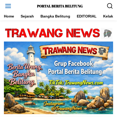
L
e
w
a
Home
Sejarah
Bangka Belitung
EDITORIAL
Kelakar
t
i
k
e
k
o
n
t
e
n