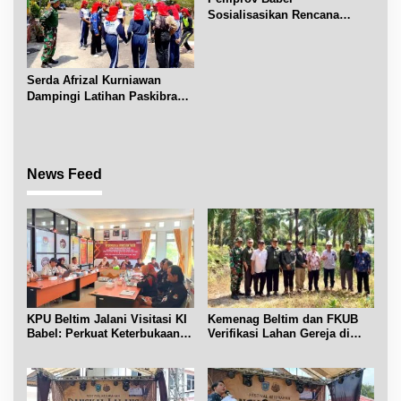
Sosialisasikan Rencana
Penerbitan IPR di Gantung
Serda Afrizal Kurniawan
Dampingi Latihan Paskibra
Kecamatan Dendang
News Feed
KPU Beltim Jalani Visitasi KI
Kemenag Beltim dan FKUB
Babel: Perkuat Keterbukaan
Verifikasi Lahan Gereja di
Informasi Publik
Simpang Renggiang