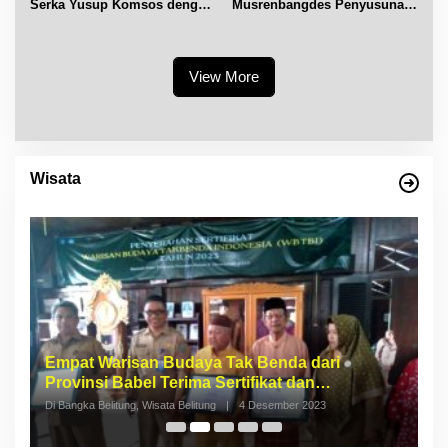
Serka Yusup Komsos dengan
Musrenbangdes Penyusunan
Warga Binaannya
RKPDes 2027
View More
Wisata
Empat Warisan Budaya Tak Benda dari
I
Provinsi Babel Terima Sertifikat dan
S
Penghargaan dari Menteri Pendidikan dan
p
Di Bangka Belitung, Wisata Belitung
|
4 Desember 2023
Di 
Kebudayaan RI