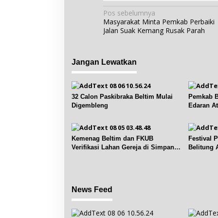
N
Pos sebelumnya
Masyarakat Minta Pemkab Perbaiki
a
Jalan Suak Kemang Rusak Parah
v
i
g
Jangan Lewatkan
a
s
i
32 Calon Paskibraka Beltim Mulai
Pemkab Be
p
Digembleng
Edaran A
Subsidi
o
s
Kemenag Beltim dan FKUB
Festival 
Verifikasi Lahan Gereja di Simpang
Belitung 
Renggiang
News Feed