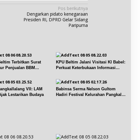
d
l
i
a
a
Pos berikutnya
w
y
m
Dengarkan pidato kenegaraan
i
a
K
Presiden RI, DPRD Gelar Sidang
s
a
e
Paripurna
a
n
m
t
R
e
a
I
r
B
i
e
a
l
h
i
ltim Terbitkan Surat
KPU Beltim Jalani Visitasi KI Babel:
a
t
tur Penjualan BBM
Perkuat Keterbukaan Informasi
n
u
Publik
U
n
r
g
a
.
Pangkallalang VII: LAM
Babinsa Serma Nelson Gultom
n
Ajak Lestarikan Budaya
Hadiri Festival Kelurahan Pangkal
g
Lalang
P
e
s
i
s
e
r