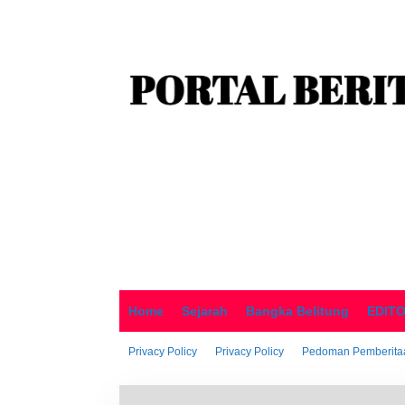
o
n
t
e
n
Home
Sejarah
Bangka Belitung
EDIT
Privacy Policy
Privacy Policy
Pedoman Pemberitaa