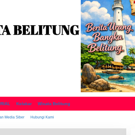
ORIAL
Kelakar
Wisata Belitung
n Media Siber
Hubungi Kami