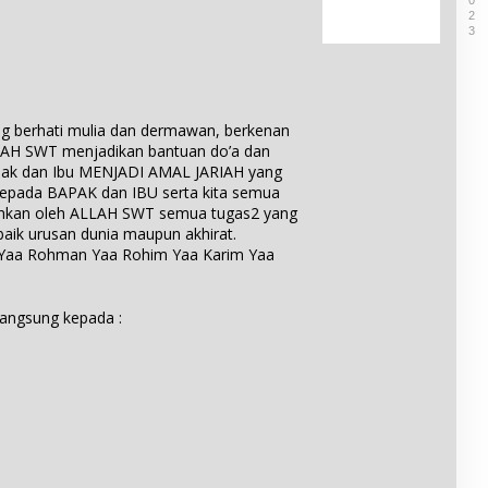
i
g
a
2
t
a
S
3
B
i
t
e
u
f
a
b
l
i
n
u
u
k
O
t
h
a
l
D
ng berhati mulia dan dermawan, berkenan
T
t
e
e
AH SWT menjadikan bantuan do’a dan
u
d
h
s
apak dan Ibu MENJADI AMAL JARIAH yang
m
a
K
a
kepada BAPAK dan IBU serta kita semua
b
n
a
B
ahkan oleh ALLAH SWT semua tugas2 yang
a
P
r
u
n
 baik urusan dunia maupun akhirat.
e
a
l
g
n Yaa Rohman Yaa Rohim Yaa Karim Yaa
n
n
u
g
g
h
h
T
T
a
a
langsung kepada :
u
r
r
m
g
u
b
a
n
a
a
a
n
n
K
g
d
e
S
a
l
e
r
a
b