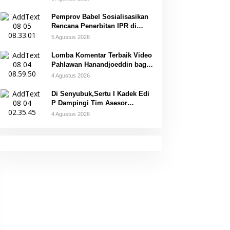
Pemprov Babel Sosialisasikan
Rencana Penerbitan IPR di
Gantung
5 Agustus 2026
Lomba Komentar Terbaik Video
Pahlawan Hanandjoeddin bagi
Siswa
4 Agustus 2026
Di Senyubuk,Sertu I Kadek Edi
P Dampingi Tim Asesor
UNESCO Global Geopark
4 Agustus 2026