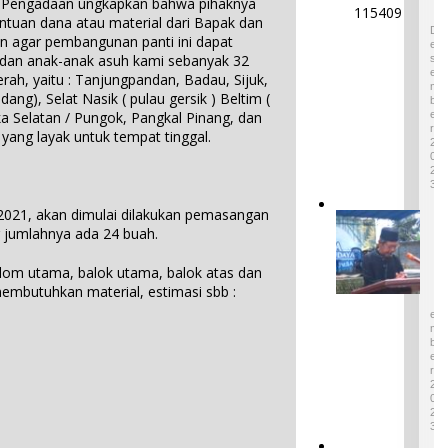
a/ Pengadaan ungkapkan bahwa pihaknya
Pratiwi
p
4
uan dana atau material dari Bapak dan
Perucha
a
D
n agar pembangunan panti ini dapat
,S.S.,M.H
E
t
 dan anak-anak asuh kami sebanyak 32
S
.,NL.P,
W
E
rah, yaitu : Tanjungpandan, Badau, Sijuk,
Kepala
a
M
ng), Selat Nasik ( pulau gersik ) Beltim (
B
r
Desa
E
a Selatan / Pungok, Pangkal Pinang, dan
i
Keciput
R
ang layak untuk tempat tinggal.
s
2
Sampaik
a
0
an rasa
2
n
syukurn
3
B
ya atas
u
2021, akan dimulai dilakukan pemasangan
I
penghar
d
g jumlahnya ada 24 buah.
k
gaan ini.
a
o
1
y
lom utama, balok utama, balok atas dan
n
D
a
E
embutuhkan material, estimasi sbb :
P
T
S
i
E
a
n
M
k
B
t
B
E
u
R
e
M
2
n
a
0
d
2
s
a
3
u
d