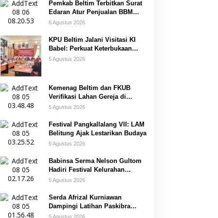
Pemkab Beltim Terbitkan Surat
Edaran Atur Penjualan BBM
Subsidi
6 Agustus 2026
KPU Beltim Jalani Visitasi KI
Babel: Perkuat Keterbukaan
Informasi Publik
5 Agustus 2026
Kemenag Beltim dan FKUB
Verifikasi Lahan Gereja di
Simpang Renggiang
5 Agustus 2026
Festival Pangkallalang VII: LAM
Belitung Ajak Lestarikan Budaya
5 Agustus 2026
Babinsa Serma Nelson Gultom
Hadiri Festival Kelurahan
Pangkal Lalang
5 Agustus 2026
Serda Afrizal Kurniawan
Dampingi Latihan Paskibra
Kecamatan Dendang
5 Agustus 2026