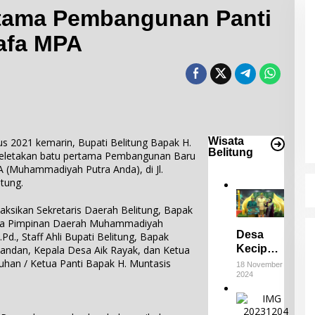
rtama Pembangunan Panti
afa MPA
Desa Keciput Raih Juara III di ADWI
2024: Pratiwi
Perucha,S.S.,M.H.,NL.P, Kepala
Di Bangka Belitung, Wisata Belitung
|
18 November
2024
Desa Keciput Sampaikan rasa
syukurnya atas penghargaan ini.
Wisata
2021 kemarin, Bupati Belitung Bapak H.
Belitung
peletakan batu pertama Pembangunan Baru
 (Muhammadiyah Putra Anda), di Jl.
tung.
saksikan Sekretaris Daerah Belitung, Bapak
Ketua Pimpinan Daerah Muhammadiyah
Desa
Pd., Staff Ahli Bupati Belitung, Bapak
Keciput
pandan, Kepala Desa Aik Rayak, dan Ketua
Raih
han / Ketua Panti Bapak H. Muntasis
18 November
2024
Juara III
di ADWI
E
2024:
m