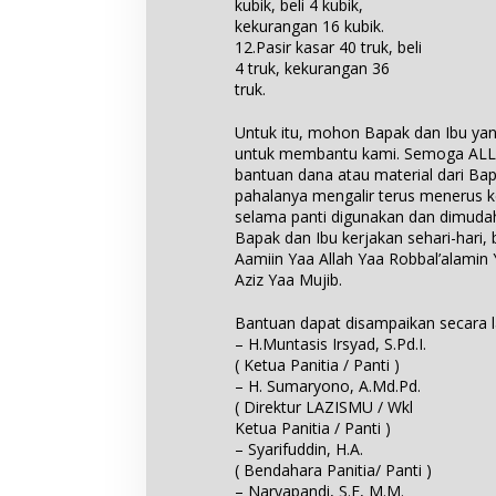
kubik, beli 4 kubik,
kekurangan 16 kubik.
12.Pasir kasar 40 truk, beli
4 truk, kekurangan 36
truk.
Untuk itu, mohon Bapak dan Ibu ya
untuk membantu kami. Semoga ALL
bantuan dana atau material dari B
pahalanya mengalir terus menerus 
selama panti digunakan dan dimud
Bapak dan Ibu kerjakan sehari-hari,
Aamiin Yaa Allah Yaa Robbal’alami
Aziz Yaa Mujib.
Bantuan dapat disampaikan secara 
– H.Muntasis Irsyad, S.Pd.I.
( Ketua Panitia / Panti )
– H. Sumaryono, A.Md.Pd.
( Direktur LAZISMU / Wkl
Ketua Panitia / Panti )
– Syarifuddin, H.A.
( Bendahara Panitia/ Panti )
– Naryapandi, S.E, M.M.