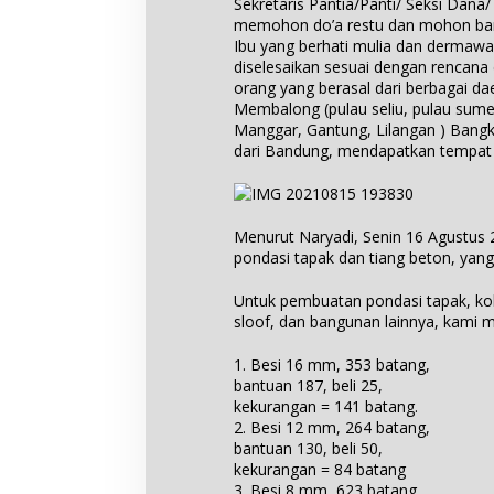
Sekretaris Pantia/Panti/ Seksi Dan
memohon do’a restu dan mohon bant
Ibu yang berhati mulia dan dermawa
diselesaikan sesuai dengan rencana
orang yang berasal dari berbagai dae
Membalong (pulau seliu, pulau sumeda
Manggar, Gantung, Lilangan ) Bangk
dari Bandung, mendapatkan tempat y
Menurut Naryadi, Senin 16 Agustus 
pondasi tapak dan tiang beton, yan
Untuk pembuatan pondasi tapak, ko
sloof, dan bangunan lainnya, kami m
1. Besi 16 mm, 353 batang,
bantuan 187, beli 25,
kekurangan = 141 batang.
2. Besi 12 mm, 264 batang,
bantuan 130, beli 50,
kekurangan = 84 batang
3. Besi 8 mm, 623 batang,