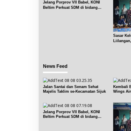
Jelang Porprov VII Babel, KONI
Beltim Perkuat SDM di bidang
keolahragaan
Sasar Ke
Liilangan
Sosdiklih
News Feed
Jalan Santai dan Senam Sehat
Kembali B
Majelis Taklim se-Kecamatan Sijuk
Wings Air
Pangkalp
Jelang Porprov VII Babel, KONI
Beltim Perkuat SDM di bidang
keolahragaan