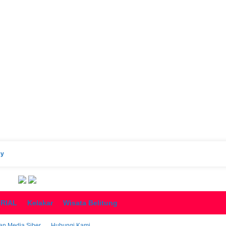
cy
ORIAL
Kelakar
Wisata Belitung
n Media Siber
Hubungi Kami