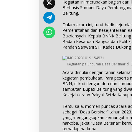
Kegiatan ini merupakan bagian dari
Berbasis Sumber Daya Pembanguna
Belitung.
Dalam acara ini, turut hadir sejumla
Pemerintahan dan Kesejahteraan Ra
Bakriansyah, Kepala BNNK Belitung D
Badan Kesatuan Bangsa dan Politi
Pandan Sanwani SH, Kades Dukong 
Kegiatan peluncuran Desa Bersinar di
Acara dimulai dengan tarian selamat
kegiatan pembukaan. Para peserta 
BNN, diikuti dengan doa dan sambut
sambutan Bupati Belitung yang diwa
Kesejahteraan Rakyat Setda Kabupat
Tentu saja, momen puncak acara ad
sebagai “Desa Bersinar” tahun 2023
yang mengungkapkan semangat mas
narkoba. Jaket “Desa Bersinar” kem
terhadap narkoba.