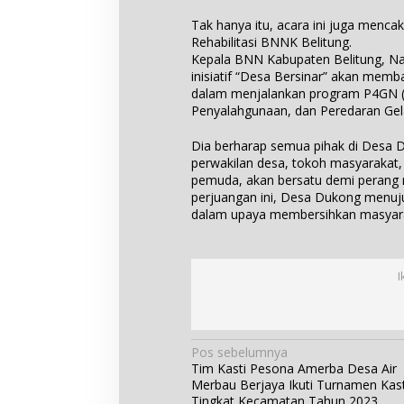
Tak hanya itu, acara ini juga menc
Rehabilitasi BNNK Belitung.
Kepala BNN Kabupaten Belitung, N
inisiatif “Desa Bersinar” akan me
dalam menjalankan program P4GN 
Penyalahgunaan, dan Peredaran Gela
Dia berharap semua pihak di Desa 
perwakilan desa, tokoh masyarakat,
pemuda, akan bersatu demi perang
perjuangan ini, Desa Dukong menuju
dalam upaya membersihkan masyara
I
N
Pos sebelumnya
Tim Kasti Pesona Amerba Desa Air
a
Merbau Berjaya Ikuti Turnamen Kast
v
Tingkat Kecamatan Tahun 2023