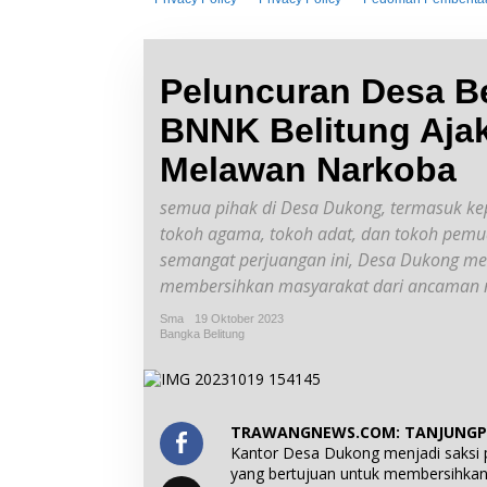
o
n
t
e
n
Peluncuran Desa B
BNNK Belitung Aja
Melawan Narkoba
semua pihak di Desa Dukong, termasuk kep
tokoh agama, tokoh adat, dan tokoh pem
semangat perjuangan ini, Desa Dukong me
membersihkan masyarakat dari ancaman 
Sma
19 Oktober 2023
Bangka Belitung
TRAWANGNEWS.COM: TANJUNG
Kantor Desa Dukong menjadi saksi pe
yang bertujuan untuk membersihkan