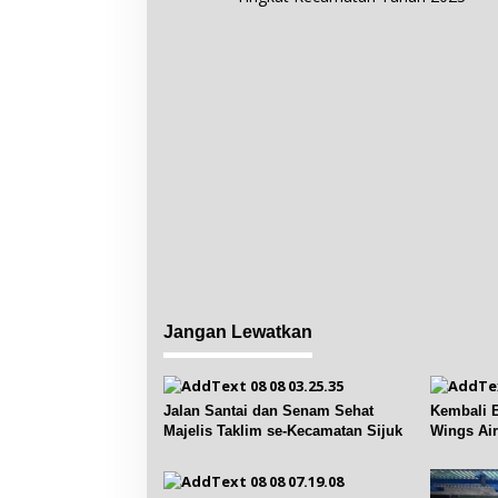
i
g
a
s
i
p
o
s
Jangan Lewatkan
Jalan Santai dan Senam Sehat
Kembali B
Majelis Taklim se-Kecamatan Sijuk
Wings Air
Pangkalp