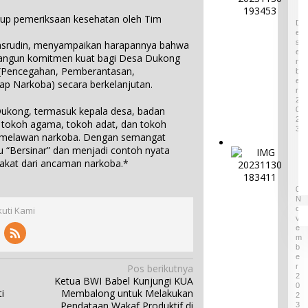
gaan ini.
a
o
1
akup pemeriksaan kesehatan oleh Tim
y
n
D
a
E
P
T
S
asrudin, menyampaikan harapannya bahwa
i
E
a
mbangun komitmen kuat bagi Desa Dukong
n
M
k
(Pencegahan, Pemberantasan,
B
t
B
E
p Narkoba) secara berkelanjutan.
u
R
e
M
2
n
Dukong, termasuk kepala desa, badan
a
0
d
2
s
 tokoh agama, tokoh adat, dan tokoh
a
3
u
 melawan narkoba. Dengan semangat
d
k
 “Bersinar” dan menjadi contoh nyata
P
a
P
kat dari ancaman narkoba.*
a
r
u
g
i
3
l
e
0
P
a
N
l
r
u
kuti Kami
O
a
o
V
B
r
v
E
e
M
a
i
l
B
n
n
E
i
S
s
Pos berikutnya
R
t
e
2
i
Ketua BWI Babel Kunjungi KUA
u
0
n
B
i
Membalong untuk Melakukan
n
2
i
a
Pendataan Wakaf Produktif di
3
g