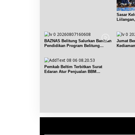
Sasar Ke
Liilangan
Sosdiklih
BAZNAS Belitung Salurkan Bantuan
Jumat Be
Pendidikan Program Belitung
Kediaman 
Cerdas
Seruk
Pemkab Beltim Terbitkan Surat
Edaran Atur Penjualan BBM
Subsidi