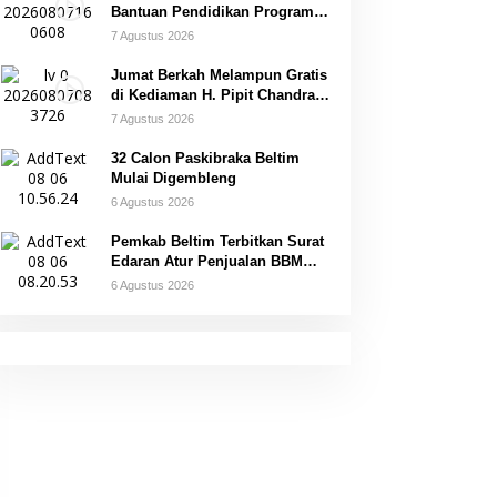
Bantuan Pendidikan Program
Belitung Cerdas
7 Agustus 2026
Jumat Berkah Melampun Gratis
di Kediaman H. Pipit Chandra
Desa Air Seruk
7 Agustus 2026
32 Calon Paskibraka Beltim
Mulai Digembleng
6 Agustus 2026
Pemkab Beltim Terbitkan Surat
Edaran Atur Penjualan BBM
Subsidi
6 Agustus 2026