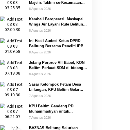
Majelis Taklim se-Kecamatan
Sijuk
8 Agustus 2026
Kembali Beroperasi, Maskapai
Wings Air Layani Rute Belitung-
Pangkalpinang
8 Agustus 2026
Ini Hasil Audesi Ketua DPRD
Belitung Bersama Peneliti IPB
dan Prancis
8 Agustus 2026
Jelang Porprov VII Babel, KONI
Beltim Perkuat SDM di bidang
keolahragaan
8 Agustus 2026
Sasar Kelompok Petani Desa
Liilangan, KPU Beltim Gelar
Sosdiklih
7 Agustus 2026
KPU Beltim Gandeng PD
Muhammadiyah untuk
Pendidikan Pemilih
7 Agustus 2026
BAZNAS Belitung Salurkan