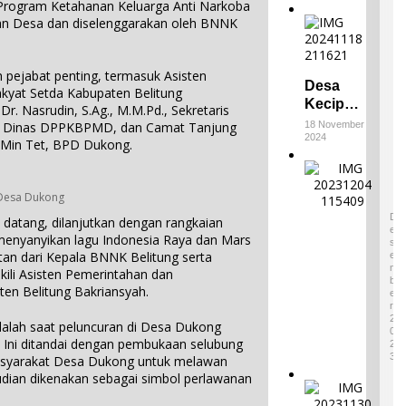
 Program Ketahanan Keluarga Anti Narkoba
n Desa dan diselenggarakan oleh BNNK
h pejabat penting, termasuk Asisten
Desa
kyat Setda Kabupaten Belitung
Keciput
r. Nasrudin, S.Ag., M.M.Pd., Sekretaris
Raih
k, Dinas DPPKBPMD, dan Camat Tanjung
18 November
2024
Juara III
Min Tet, BPD Dukong.
di ADWI
E
2024:
m
Pratiwi
 Desa Dukong
p
4
Perucha
a
D
 datang, dilanjutkan dengan rangkaian
,S.S.,M.H
E
t
menyanyikan lagu Indonesia Raya dan Mars
S
.,NL.P,
W
an dari Kepala BNNK Belitung serta
E
Kepala
a
M
kili Asisten Pemerintahan dan
B
r
Desa
en Belitung Bakriansyah.
E
i
Keciput
R
s
2
Sampaik
alah saat peluncuran di Desa Dukong
a
0
an rasa
. Ini ditandai dengan pembukaan selubung
2
n
syukurn
3
yarakat Desa Dukong untuk melawan
B
ya atas
udian dikenakan sebagai simbol perlawanan
u
I
penghar
d
k