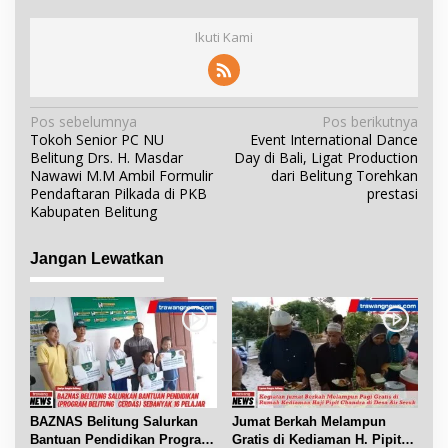
Ikuti Kami
N
Pos sebelumnya
Pos berikutnya
Tokoh Senior PC NU
Event International Dance
a
Belitung Drs. H. Masdar
Day di Bali, Ligat Production
v
Nawawi M.M Ambil Formulir
dari Belitung Torehkan
i
Pendaftaran Pilkada di PKB
prestasi
Kabupaten Belitung
g
a
Jangan Lewatkan
s
i
p
o
s
BAZNAS Belitung Salurkan
Jumat Berkah Melampun
Bantuan Pendidikan Program
Gratis di Kediaman H. Pipit