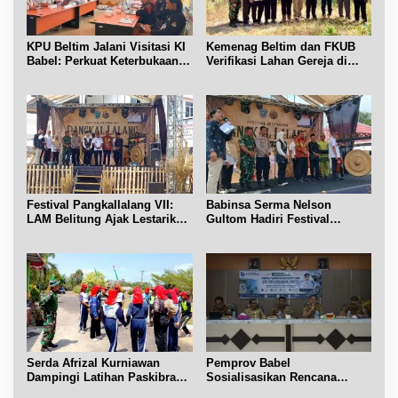
KPU Beltim Jalani Visitasi KI
Kemenag Beltim dan FKUB
Babel: Perkuat Keterbukaan
Verifikasi Lahan Gereja di
Informasi Publik
Simpang Renggiang
Festival Pangkallalang VII:
Babinsa Serma Nelson
LAM Belitung Ajak Lestarikan
Gultom Hadiri Festival
Budaya
Kelurahan Pangkal Lalang
Serda Afrizal Kurniawan
Pemprov Babel
Dampingi Latihan Paskibra
Sosialisasikan Rencana
Kecamatan Dendang
Penerbitan IPR di Gantung