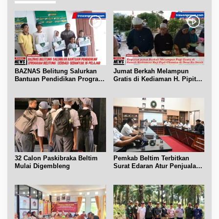
BAZNAS Belitung Salurkan
Jumat Berkah Melampun
Bantuan Pendidikan Program
Gratis di Kediaman H. Pipit
Belitung Cerdas
Chandra Desa Air Seruk
32 Calon Paskibraka Beltim
Pemkab Beltim Terbitkan
Mulai Digembleng
Surat Edaran Atur Penjualan
BBM Subsidi