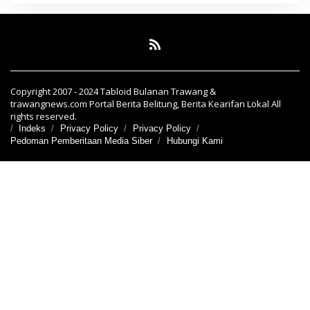
Copyright 2007 - 2024 Tabloid Bulanan Trawang &
trawangnews.com Portal Berita Belitung, Berita Kearifan Lokal All
rights reserved.
Indeks
Privacy Policy
Privacy Policy
Pedoman Pemberitaan Media Siber
Hubungi Kami