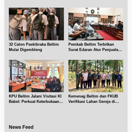
Belitung Cerdas
Chandra Desa Air Seruk
32 Calon Paskibraka Beltim
Pemkab Beltim Terbitkan
Mulai Digembleng
Surat Edaran Atur Penjualan
BBM Subsidi
KPU Beltim Jalani Visitasi KI
Kemenag Beltim dan FKUB
Babel: Perkuat Keterbukaan
Verifikasi Lahan Gereja di
Informasi Publik
Simpang Renggiang
News Feed