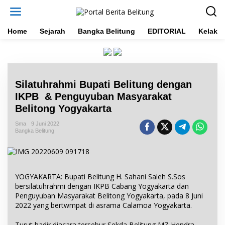
L
e
w
a
Home
Sejarah
Bangka Belitung
EDITORIAL
Kelakar
t
i
k
e
k
Silatuhrahmi Bupati Belitung dengan
o
n
IKPB & Penguyuban Masyarakat
t
Belitong Yogyakarta
e
n
Sma
9 Juni 2022
Bangka Belitung
YOGYAKARTA: Bupati Belitung H. Sahani Saleh S.Sos
bersilatuhrahmi dengan IKPB Cabang Yogyakarta dan
Penguyuban Masyarakat Belitong Yogyakarta, pada 8 Juni
2022 yang bertwmpat di asrama Calamoa Yogyakarta.
Turut hadir diacara tersebur Sekda Belitung MZ Hendra