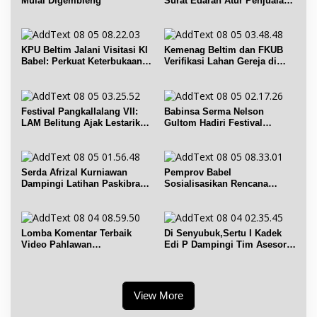
Mulai Digembleng
Surat Edaran Atur Penjualan
BBM Subsidi
KPU Beltim Jalani Visitasi KI
Kemenag Beltim dan FKUB
Babel: Perkuat Keterbukaan
Verifikasi Lahan Gereja di
Informasi Publik
Simpang Renggiang
Festival Pangkallalang VII:
Babinsa Serma Nelson
LAM Belitung Ajak Lestarikan
Gultom Hadiri Festival
Budaya
Kelurahan Pangkal Lalang
Serda Afrizal Kurniawan
Pemprov Babel
Dampingi Latihan Paskibra
Sosialisasikan Rencana
Kecamatan Dendang
Penerbitan IPR di Gantung
Lomba Komentar Terbaik
Di Senyubuk,Sertu I Kadek
Video Pahlawan
Edi P Dampingi Tim Asesor
Hanandjoeddin bagi Siswa
UNESCO Global Geopark
View More