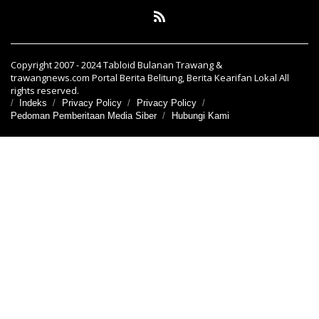
Copyright 2007 - 2024 Tabloid Bulanan Trawang &
trawangnews.com Portal Berita Belitung, Berita Kearifan Lokal All
rights reserved.
Indeks
Privacy Policy
Privacy Policy
Pedoman Pemberitaan Media Siber
Hubungi Kami