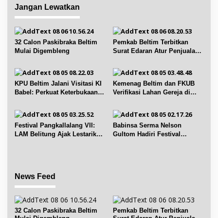
a
Jangan Lewatkan
s
i
p
32 Calon Paskibraka Beltim
Pemkab Beltim Terbitkan
Mulai Digembleng
Surat Edaran Atur Penjualan
o
BBM Subsidi
s
KPU Beltim Jalani Visitasi KI
Kemenag Beltim dan FKUB
Babel: Perkuat Keterbukaan
Verifikasi Lahan Gereja di
Informasi Publik
Simpang Renggiang
Festival Pangkallalang VII:
Babinsa Serma Nelson
LAM Belitung Ajak Lestarikan
Gultom Hadiri Festival
Budaya
Kelurahan Pangkal Lalang
News Feed
32 Calon Paskibraka Beltim
Pemkab Beltim Terbitkan