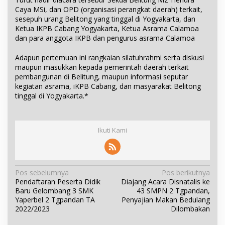
Caya MSi, dan OPD (organisasi perangkat daerah) terkait,
sesepuh urang Belitong yang tinggal di Yogyakarta, dan
Ketua IKPB Cabang Yogyakarta, Ketua Asrama Calamoa
dan para anggota IKPB dan pengurus asrama Calamoa
Adapun pertemuan ini rangkaian silatuhrahmi serta diskusi
maupun masukkan kepada pemerintah daerah terkait
pembangunan di Belitung, maupun informasi seputar
kegiatan asrama, iKPB Cabang, dan masyarakat Belitong
tinggal di Yogyakarta.*
Ikuti Kami
N
Pos sebelumnya
Pos berikutnya
Pendaftaran Peserta Didik
Diajang Acara Disnatalis ke
a
Baru Gelombang 3 SMK
43 SMPN 2 Tgpandan,
v
Yaperbel 2 Tgpandan TA
Penyajian Makan Bedulang
i
2022/2023
Dilombakan
g