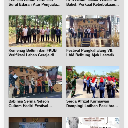
Surat Edaran Atur Penjualan
Babel: Perkuat Keterbukaan
BBM Subsidi
Informasi Publik
Kemenag Beltim dan FKUB
Festival Pangkallalang VII:
Verifikasi Lahan Gereja di
LAM Belitung Ajak Lestarikan
Simpang Renggiang
Budaya
Babinsa Serma Nelson
Serda Afrizal Kurniawan
Gultom Hadiri Festival
Dampingi Latihan Paskibra
Kelurahan Pangkal Lalang
Kecamatan Dendang