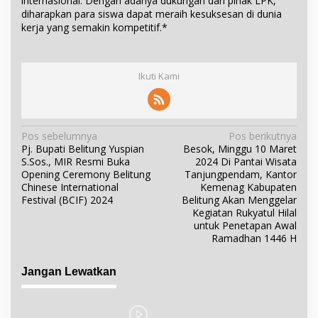
internasional. Dengan adanya dukungan dari pihak LPK,
diharapkan para siswa dapat meraih kesuksesan di dunia
kerja yang semakin kompetitif.*
Ikuti Kami
N
Pos sebelumnya
Pos berikutnya
Pj. Bupati Belitung Yuspian
Besok, Minggu 10 Maret
a
S.Sos., MIR Resmi Buka
2024 Di Pantai Wisata
v
Opening Ceremony Belitung
Tanjungpendam, Kantor
i
Chinese International
Kemenag Kabupaten
Festival (BCIF) 2024
Belitung Akan Menggelar
g
Kegiatan Rukyatul Hilal
a
untuk Penetapan Awal
s
Ramadhan 1446 H
i
p
Jangan Lewatkan
o
s