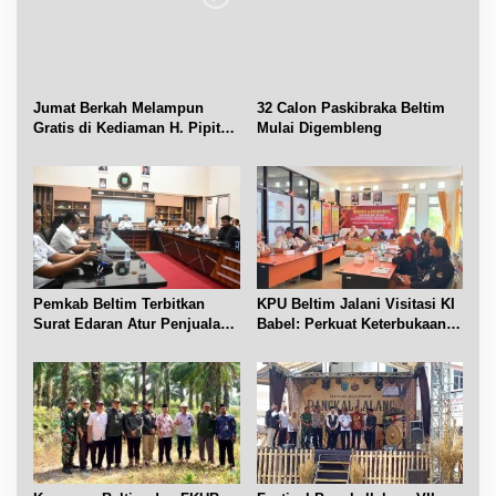
Jumat Berkah Melampun
32 Calon Paskibraka Beltim
Gratis di Kediaman H. Pipit
Mulai Digembleng
Chandra Desa Air Seruk
Pemkab Beltim Terbitkan
KPU Beltim Jalani Visitasi KI
Surat Edaran Atur Penjualan
Babel: Perkuat Keterbukaan
BBM Subsidi
Informasi Publik