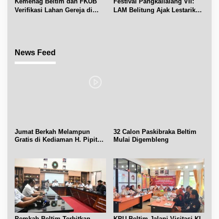
Kemenag Beltim dan FKUB
Festival Pangkallalang VII:
Verifikasi Lahan Gereja di
LAM Belitung Ajak Lestarikan
Simpang Renggiang
Budaya
News Feed
Jumat Berkah Melampun
32 Calon Paskibraka Beltim
Gratis di Kediaman H. Pipit
Mulai Digembleng
Chandra Desa Air Seruk
Pemkab Beltim Terbitkan
KPU Beltim Jalani Visitasi KI