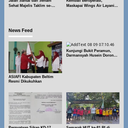
Jalan Santai dan Senam
Kembali Beroperasi,
Sehat Majelis Taklim se-
Maskapai Wings Air Layani
Kecamatan Sijuk
Rute Belitung-Pangkalpinang
News Feed
Kunjungi Bukit Peramun,
Darmansyah Husein Dorong
Geosite Babel Naik Kelas
ASIAFI Kabupaten Beltim
Resmi Dikukuhkan
Pernyataan Sikap KD-17
Semarak HUT ke-81 RI di