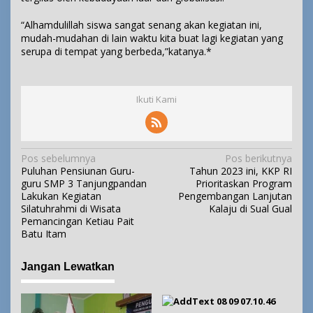
“Alhamdulillah siswa sangat senang akan kegiatan ini,
mudah-mudahan di lain waktu kita buat lagi kegiatan yang
serupa di tempat yang berbeda,”katanya.*
Ikuti Kami
N
Pos sebelumnya
Pos berikutnya
Puluhan Pensiunan Guru-
Tahun 2023 ini, KKP RI
a
guru SMP 3 Tanjungpandan
Prioritaskan Program
v
Lakukan Kegiatan
Pengembangan Lanjutan
i
Silatuhrahmi di Wisata
Kalaju di Sual Gual
Pemancingan Ketiau Pait
g
Batu Itam
a
s
Jangan Lewatkan
i
p
o