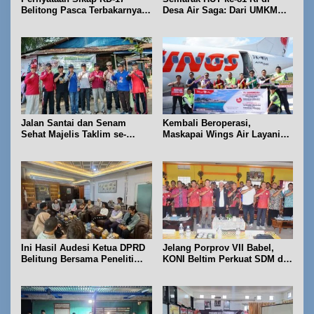
Belitong Pasca Terbakarnya
Desa Air Saga: Dari UMKM
Fasilitas PT. TImah Tbk
hingga Sejumlah Lomba
Jalan Santai dan Senam
Kembali Beroperasi,
Sehat Majelis Taklim se-
Maskapai Wings Air Layani
Kecamatan Sijuk
Rute Belitung-Pangkalpinang
Ini Hasil Audesi Ketua DPRD
Jelang Porprov VII Babel,
Belitung Bersama Peneliti
KONI Beltim Perkuat SDM di
IPB dan Prancis
bidang keolahragaan