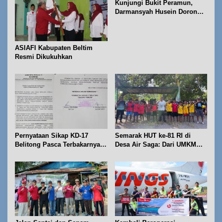
Kunjungi Bukit Peramun,
s
Darmansyah Husein Dorong
Geosite Babel Naik Kelas
ASIAFI Kabupaten Beltim
Resmi Dikukuhkan
Pernyataan Sikap KD-17
Semarak HUT ke-81 RI di
Belitong Pasca Terbakarnya
Desa Air Saga: Dari UMKM
Fasilitas PT. TImah Tbk
hingga Sejumlah Lomba