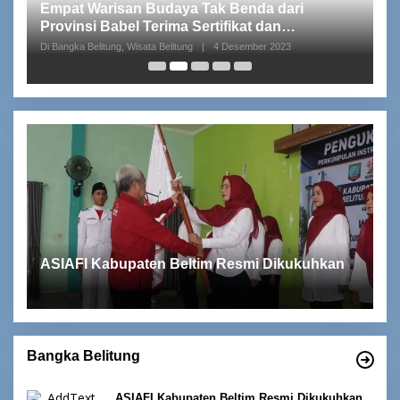
Empat Warisan Budaya Tak Benda dari
I
Provinsi Babel Terima Sertifikat dan
S
Penghargaan dari Menteri Pendidikan dan
p
Di Bangka Belitung, Wisata Belitung
|
4 Desember 2023
Di 
Kebudayaan RI
ASIAFI Kabupaten Beltim Resmi Dikukuhkan
Bangka Belitung
ASIAFI Kabupaten Beltim Resmi Dikukuhkan