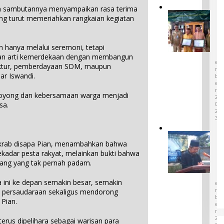
am sambutannya menyampaikan rasa terima
di ADWI
E
ng turut memeriahkan rangkaian kegiatan
2024:
m
Pratiwi
p
4
Perucha
a
D
n hanya melalui seremoni, tetapi
,S.S.,M.H
E
t
S
an arti kemerdekaan dengan membangun
.,NL.P,
W
E
truktur, pemberdayaan SDM, maupun
Kepala
a
M
ar Iswandi.
B
r
Desa
E
i
Keciput
R
oyong dan kebersamaan warga menjadi
s
2
Sampaik
sa.
a
0
an rasa
2
n
syukurn
3
B
ya atas
u
I
penghar
d
 akrab disapa Pian, menambahkan bahwa
k
gaan ini.
a
kadar pesta rakyat, melainkan bukti bahwa
o
1
y
ang yang tak pernah padam.
n
D
a
E
P
T
S
i
 ini ke depan semakin besar, semakin
E
a
n
M
persaudaraan sekaligus mendorong
k
B
t
 Pian.
B
E
u
R
e
M
2
terus dipelihara sebagai warisan para
n