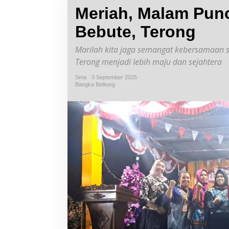
Meriah, Malam Punc
Bebute, Terong
Marilah kita jaga semangat kebersamaan 
Terong menjadi lebih maju dan sejahtera
Sma
3 September 2025
Bangka Belitung