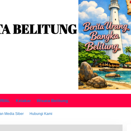
ORIAL
Kelakar
Wisata Belitung
n Media Siber
Hubungi Kami