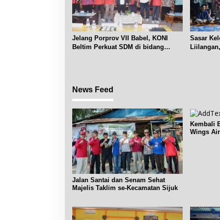
Jelang Porprov VII Babel, KONI
Sasar Ke
Beltim Perkuat SDM di bidang
Liilangan
keolahragaan
Sosdiklih
News Feed
Kembali B
Wings Air
Pangkalp
Jalan Santai dan Senam Sehat
Majelis Taklim se-Kecamatan Sijuk