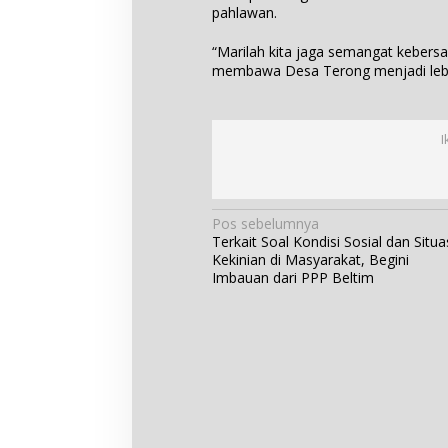
pahlawan.
“Marilah kita jaga semangat kebers
membawa Desa Terong menjadi lebih
I
N
Pos sebelumnya
Terkait Soal Kondisi Sosial dan Situa
a
Kekinian di Masyarakat, Begini
v
Imbauan dari PPP Beltim
i
g
a
s
i
p
o