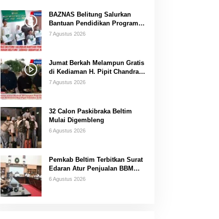
BAZNAS Belitung Salurkan
Bantuan Pendidikan Program
Belitung Cerdas
7 Agustus 2026
Jumat Berkah Melampun Gratis
di Kediaman H. Pipit Chandra
Desa Air Seruk
7 Agustus 2026
32 Calon Paskibraka Beltim
Mulai Digembleng
6 Agustus 2026
Pemkab Beltim Terbitkan Surat
Edaran Atur Penjualan BBM
Subsidi
6 Agustus 2026