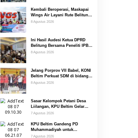
Kembali Beroperasi, Maskapai
Wings Air Layani Rute Belitung-
Pangkalpinang
8 Agustus 2026
Ini Hasil Audesi Ketua DPRD
Belitung Bersama Peneliti IPB
dan Prancis
8 Agustus 2026
Jelang Porprov VII Babel, KONI
Beltim Perkuat SDM di bidang
keolahragaan
8 Agustus 2026
Sasar Kelompok Petani Desa
Liilangan, KPU Beltim Gelar
Sosdiklih
7 Agustus 2026
KPU Beltim Gandeng PD
Muhammadiyah untuk
Pendidikan Pemilih
7 Agustus 2026