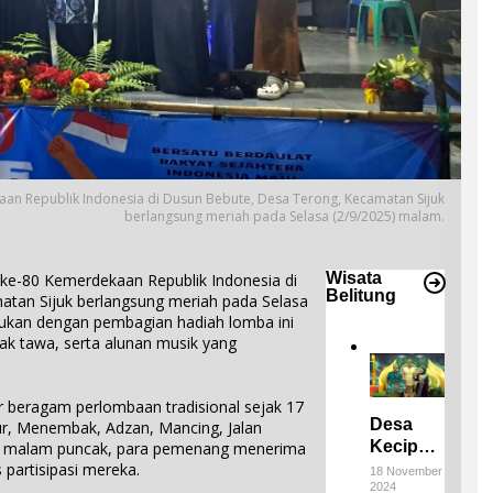
n Republik Indonesia di Dusun Bebute, Desa Terong, Kecamatan Sijuk
berlangsung meriah pada Selasa (2/9/2025) malam.
Wisata
e-80 Kemerdekaan Republik Indonesia di
Belitung
tan Sijuk berlangsung meriah pada Selasa
dukan dengan pembagian hadiah lomba ini
ak tawa, serta alunan musik yang
r beragam perlombaan tradisional sejak 17
Desa
tur, Menembak, Adzan, Mancing, Jalan
Keciput
a malam puncak, para pemenang menerima
Raih
 partisipasi mereka.
18 November
2024
Juara III