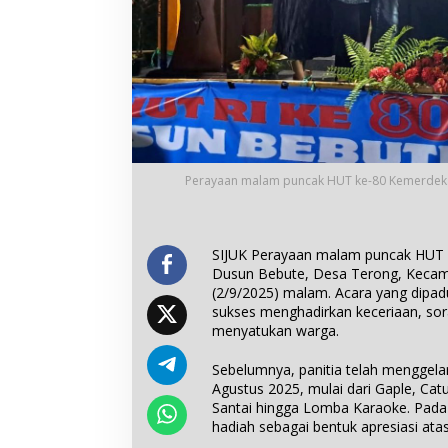
Perayaan malam puncak HUT ke-80 Kemerdekaa
SIJUK Perayaan malam puncak HUT k
Dusun Bebute, Desa Terong, Kecama
(2/9/2025) malam. Acara yang dipa
sukses menghadirkan keceriaan, sor
menyatukan warga.
Sebelumnya, panitia telah menggela
Agustus 2025, mulai dari Gaple, Ca
Santai hingga Lomba Karaoke. Pad
hadiah sebagai bentuk apresiasi atas