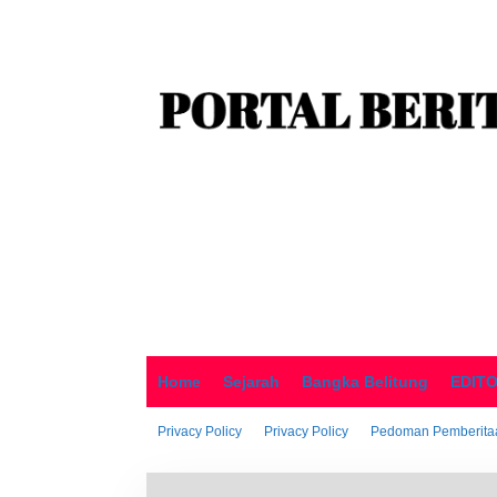
o
n
t
e
n
Home
Sejarah
Bangka Belitung
EDIT
Privacy Policy
Privacy Policy
Pedoman Pemberitaa