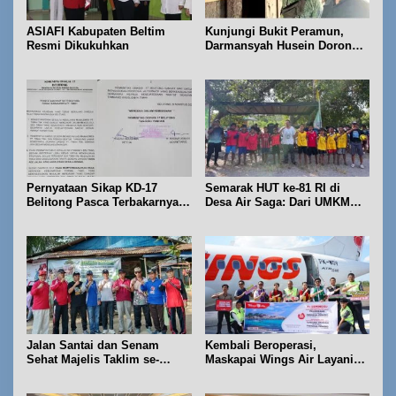
ASIAFI Kabupaten Beltim
Kunjungi Bukit Peramun,
Resmi Dikukuhkan
Darmansyah Husein Dorong
Geosite Babel Naik Kelas
Pernyataan Sikap KD-17
Semarak HUT ke-81 RI di
Belitong Pasca Terbakarnya
Desa Air Saga: Dari UMKM
Fasilitas PT. TImah Tbk
hingga Sejumlah Lomba
Jalan Santai dan Senam
Kembali Beroperasi,
Sehat Majelis Taklim se-
Maskapai Wings Air Layani
Kecamatan Sijuk
Rute Belitung-Pangkalpinang