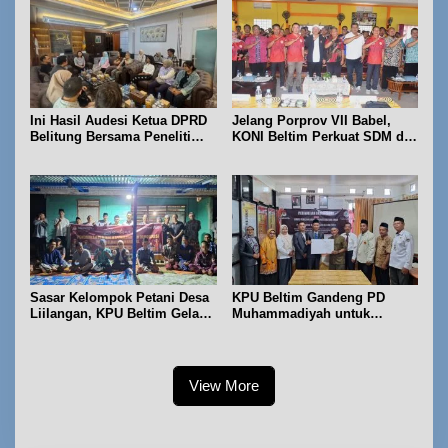
Ini Hasil Audesi Ketua DPRD
Jelang Porprov VII Babel,
Belitung Bersama Peneliti
KONI Beltim Perkuat SDM di
IPB dan Prancis
bidang keolahragaan
Sasar Kelompok Petani Desa
KPU Beltim Gandeng PD
Liilangan, KPU Beltim Gelar
Muhammadiyah untuk
Sosdiklih
Pendidikan Pemilih
View More