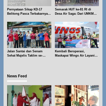
Pernyataan Sikap KD-17
Semarak HUT ke-81 RI di
Belitong Pasca Terbakarnya
Desa Air Saga: Dari UMKM
Fasilitas PT. TImah Tbk
hingga Sejumlah Lomba
Jalan Santai dan Senam
Kembali Beroperasi,
Sehat Majelis Taklim se-
Maskapai Wings Air Layani
Kecamatan Sijuk
Rute Belitung-Pangkalpinang
News Feed