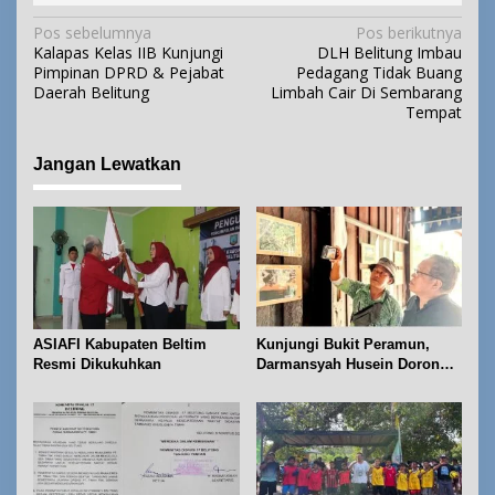
N
Pos sebelumnya
Pos berikutnya
Kalapas Kelas IIB Kunjungi
DLH Belitung Imbau
a
Pimpinan DPRD & Pejabat
Pedagang Tidak Buang
v
Daerah Belitung
Limbah Cair Di Sembarang
i
Tempat
g
a
Jangan Lewatkan
s
i
p
o
s
ASIAFI Kabupaten Beltim
Kunjungi Bukit Peramun,
Resmi Dikukuhkan
Darmansyah Husein Dorong
Geosite Babel Naik Kelas