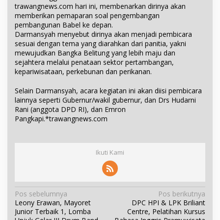
trawangnews.com hari ini, membenarkan dirinya akan
memberikan pemaparan soal pengembangan
pembangunan Babel ke depan.
Darmansyah menyebut dirinya akan menjadi pembicara
sesuai dengan tema yang diarahkan dari panitia, yakni
mewujudkan Bangka Belitung yang lebih maju dan
sejahtera melalui penataan sektor pertambangan,
kepariwisataan, perkebunan dan perikanan.
Selain Darmansyah, acara kegiatan ini akan diisi pembicara
lainnya seperti Gubernur/wakil gubernur, dan Drs Hudarni
Rani (anggota DPD RI), dan Emron
Pangkapi.*trawangnews.com
Ikuti Kami
N
Pos sebelumnya
Pos berikutnya
Leony Erawan, Mayoret
DPC HPI & LPK Briliant
a
Junior Terbaik 1, Lomba
Centre, Pelatihan Kursus
v