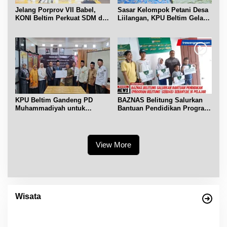
Jelang Porprov VII Babel,
Sasar Kelompok Petani Desa
KONI Beltim Perkuat SDM di
Liilangan, KPU Beltim Gelar
bidang keolahragaan
Sosdiklih
KPU Beltim Gandeng PD
BAZNAS Belitung Salurkan
Muhammadiyah untuk
Bantuan Pendidikan Program
Pendidikan Pemilih
Belitung Cerdas
View More
Wisata