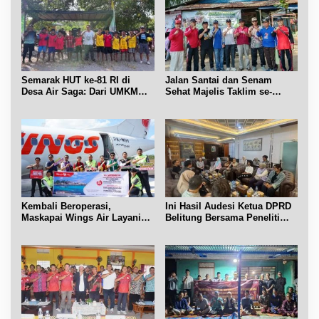
Semarak HUT ke-81 RI di
Jalan Santai dan Senam
Desa Air Saga: Dari UMKM
Sehat Majelis Taklim se-
hingga Sejumlah Lomba
Kecamatan Sijuk
Kembali Beroperasi,
Ini Hasil Audesi Ketua DPRD
Maskapai Wings Air Layani
Belitung Bersama Peneliti
Rute Belitung-Pangkalpinang
IPB dan Prancis