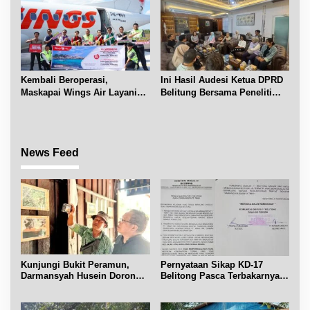
Kembali Beroperasi,
Ini Hasil Audesi Ketua DPRD
Maskapai Wings Air Layani
Belitung Bersama Peneliti
Rute Belitung-Pangkalpinang
IPB dan Prancis
News Feed
Kunjungi Bukit Peramun,
Pernyataan Sikap KD-17
Darmansyah Husein Dorong
Belitong Pasca Terbakarnya
Geosite Babel Naik Kelas
Fasilitas PT. TImah Tbk