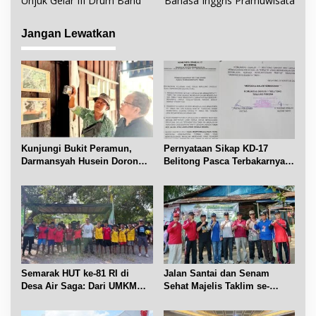
Unjuk Gelar III Drum Band
Bahasa Inggris Pramuwisata
i
g
Jangan Lewatkan
a
s
i
p
o
s
Kunjungi Bukit Peramun,
Pernyataan Sikap KD-17
Darmansyah Husein Dorong
Belitong Pasca Terbakarnya
Geosite Babel Naik Kelas
Fasilitas PT. TImah Tbk
Semarak HUT ke-81 RI di
Jalan Santai dan Senam
Desa Air Saga: Dari UMKM
Sehat Majelis Taklim se-
hingga Sejumlah Lomba
Kecamatan Sijuk