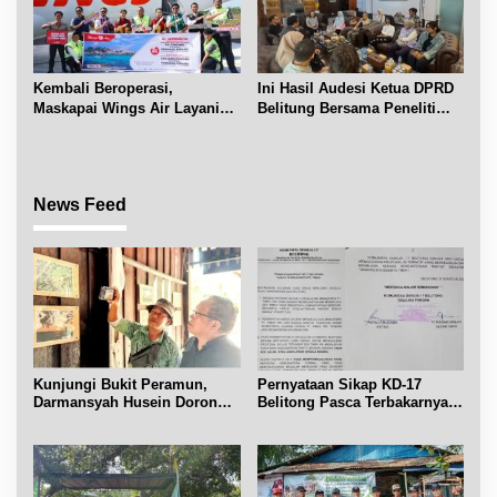
Kembali Beroperasi,
Ini Hasil Audesi Ketua DPRD
Maskapai Wings Air Layani
Belitung Bersama Peneliti
Rute Belitung-Pangkalpinang
IPB dan Prancis
News Feed
Kunjungi Bukit Peramun,
Pernyataan Sikap KD-17
Darmansyah Husein Dorong
Belitong Pasca Terbakarnya
Geosite Babel Naik Kelas
Fasilitas PT. TImah Tbk