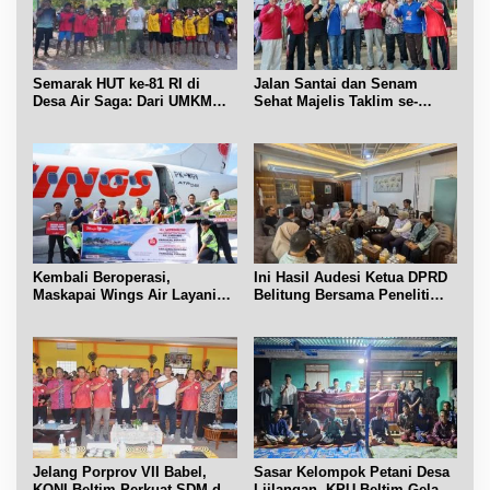
Semarak HUT ke-81 RI di
Jalan Santai dan Senam
Desa Air Saga: Dari UMKM
Sehat Majelis Taklim se-
hingga Sejumlah Lomba
Kecamatan Sijuk
Kembali Beroperasi,
Ini Hasil Audesi Ketua DPRD
Maskapai Wings Air Layani
Belitung Bersama Peneliti
Rute Belitung-Pangkalpinang
IPB dan Prancis
Jelang Porprov VII Babel,
Sasar Kelompok Petani Desa
KONI Beltim Perkuat SDM di
Liilangan, KPU Beltim Gelar