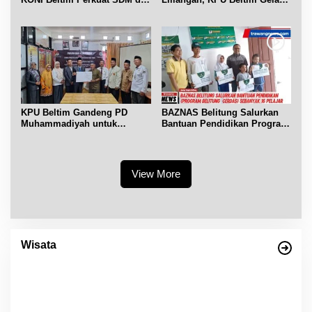
bidang keolahragaan
Sosdiklih
KPU Beltim Gandeng PD
BAZNAS Belitung Salurkan
Muhammadiyah untuk
Bantuan Pendidikan Program
Pendidikan Pemilih
Belitung Cerdas
View More
Wisata