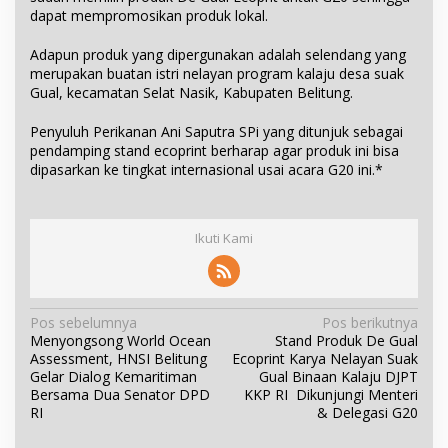
dapat mempromosikan produk lokal.
Adapun produk yang dipergunakan adalah selendang yang
merupakan buatan istri nelayan program kalaju desa suak
Gual, kecamatan Selat Nasik, Kabupaten Belitung.
Penyuluh Perikanan Ani Saputra SPi yang ditunjuk sebagai
pendamping stand ecoprint berharap agar produk ini bisa
dipasarkan ke tingkat internasional usai acara G20 ini.*
Ikuti Kami
N
Pos sebelumnya
Pos berikutnya
Menyongsong World Ocean
Stand Produk De Gual
a
Assessment, HNSI Belitung
Ecoprint Karya Nelayan Suak
v
Gelar Dialog Kemaritiman
Gual Binaan Kalaju DJPT
i
Bersama Dua Senator DPD
KKP RI Dikunjungi Menteri
RI
& Delegasi G20
g
a