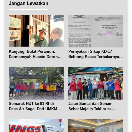
Jangan Lewatkan
s
i
p
o
s
Kunjungi Bukit Peramun,
Pernyataan Sikap KD-17
Darmansyah Husein Dorong
Belitong Pasca Terbakarnya
Geosite Babel Naik Kelas
Fasilitas PT. TImah Tbk
Semarak HUT ke-81 RI di
Jalan Santai dan Senam
Desa Air Saga: Dari UMKM
Sehat Majelis Taklim se-
hingga Sejumlah Lomba
Kecamatan Sijuk