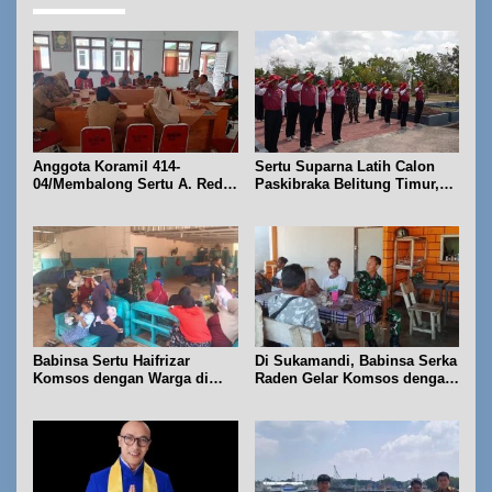
Anggota Koramil 414-
Sertu Suparna Latih Calon
04/Membalong Sertu A. Redi
Paskibraka Belitung Timur,
Hadiri Rapat Pemantapan
Fokus PBB dan Pengibaran
HUT RI ke-81
Bendera
Babinsa Sertu Haifrizar
Di Sukamandi, Babinsa Serka
Komsos dengan Warga di
Raden Gelar Komsos dengan
STP Meranteh Jalan Tanjung
Warga Dusun Garumedang
Mudong Gantung