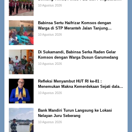
Bendera
10 Agustus 2026
Babinsa Sertu Haifrizar Komsos dengan
Warga di STP Meranteh Jalan Tanjung
Mudong Gantung
10 Agustus 2026
Di Sukamandi, Babinsa Serka Raden Gelar
Komsos dengan Warga Dusun Garumedang
10 Agustus 2026
Refleksi Menyambut HUT RI ke-81 :
Menemukan Makna Kemerdekaan Sejati dalam
Cahaya Kebenaran
10 Agustus 2026
Bank Mandiri Turun Langsung ke Lokasi
Nelayan Juru Seberang
10 Agustus 2026