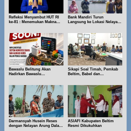
Refleksi Menyambut HUT RI
Bank Mandiri Turun
ke-81 : Menemukan Makna
Langsung ke Lokasi Nelayan
Kemerdekaan Sejati dalam
Juru Seberang
Cahaya Kebenaran
Bawaslu Belitung Akan
Sikapi Soal Timah, Pemkab
Hadirkan Bawaslu
Beltim, Babel dan
Membelajarkan Vol. 2 Bahas
Forkopimda Perkuat
Konversi Suara dan Alokasi
Koordinasi
Kursi
Darmansyah Husein Reses
ASIAFI Kabupaten Beltim
dengan Nelayan Arung Dalam
Resmi Dikukuhkan
di Kecamatan Koba