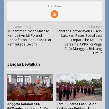
Ikuti Kami
N
Pos sebelumnya
Pos berikutnya
Muhammad Noor Masese
Senator Darmansyah Husein
a
Kembali Ambil Formulir
Lakukan Reses Sosialisasi
v
Pendaftaran, Serius Maju di
Empat Pilar MPR RI
i
Pemilukada Beltim
Bersama APPRI di Vega
Cafe Manggar, Belitung
g
Timur
a
s
Jangan Lewatkan
i
p
o
s
Anggota Koramil 414-
Sertu Suparna Latih Calon
04/Membalong Sertu A. Redi
Paskibraka Belitung Timur,