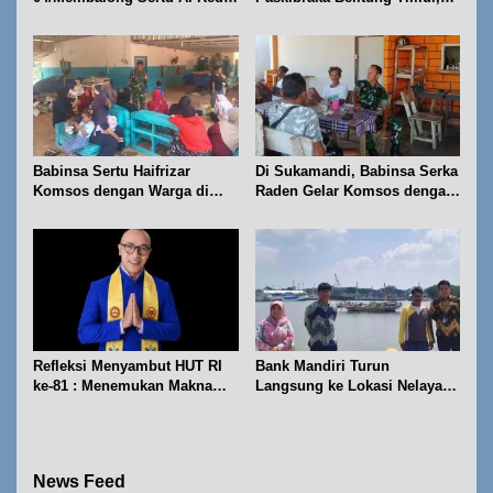
Hadiri Rapat Pemantapan
Fokus PBB dan Pengibaran
HUT RI ke-81
Bendera
Babinsa Sertu Haifrizar
Di Sukamandi, Babinsa Serka
Komsos dengan Warga di
Raden Gelar Komsos dengan
STP Meranteh Jalan Tanjung
Warga Dusun Garumedang
Mudong Gantung
Refleksi Menyambut HUT RI
Bank Mandiri Turun
ke-81 : Menemukan Makna
Langsung ke Lokasi Nelayan
Kemerdekaan Sejati dalam
Juru Seberang
Cahaya Kebenaran
News Feed