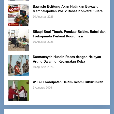
Bawaslu Belitung Akan Hadirkan Bawaslu
Membelajarkan Vol. 2 Bahas Konversi Suara
dan Alokasi Kursi
10 Agustus 2026
Sikapi Soal Timah, Pemkab Beltim, Babel dan
Forkopimda Perkuat Koordinasi
10 Agustus 2026
Darmansyah Husein Reses dengan Nelayan
Arung Dalam di Kecamatan Koba
10 Agustus 2026
ASIAFI Kabupaten Beltim Resmi Dikukuhkan
9 Agustus 2026