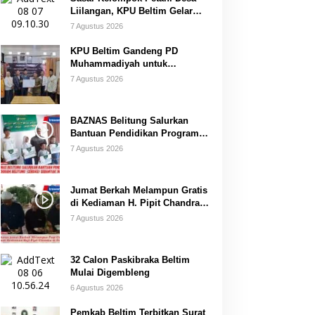
Liilangan, KPU Beltim Gelar
Sosdiklih
7 Agustus 2026
KPU Beltim Gandeng PD
Muhammadiyah untuk
Pendidikan Pemilih
7 Agustus 2026
BAZNAS Belitung Salurkan
Bantuan Pendidikan Program
Belitung Cerdas
7 Agustus 2026
Jumat Berkah Melampun Gratis
di Kediaman H. Pipit Chandra
Desa Air Seruk
7 Agustus 2026
32 Calon Paskibraka Beltim
Mulai Digembleng
6 Agustus 2026
Pemkab Beltim Terbitkan Surat