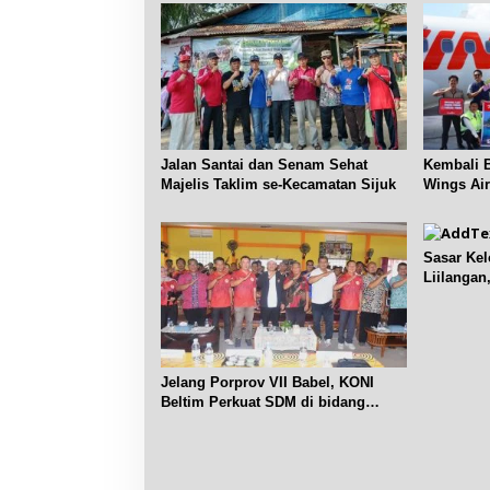
s
Jalan Santai dan Senam Sehat
Kembali B
Majelis Taklim se-Kecamatan Sijuk
Wings Air
Pangkalp
Sasar Ke
Liilangan
Sosdiklih
Jelang Porprov VII Babel, KONI
Beltim Perkuat SDM di bidang
keolahragaan