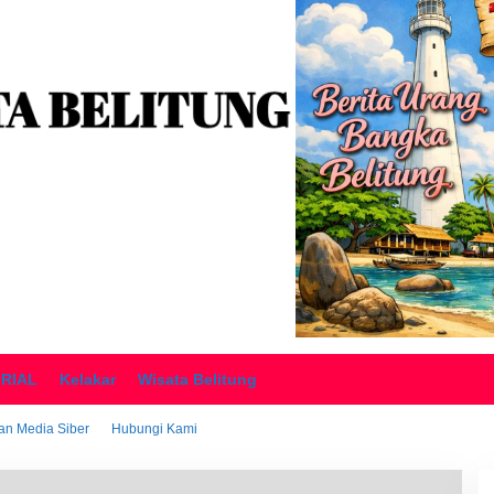
ORIAL
Kelakar
Wisata Belitung
n Media Siber
Hubungi Kami