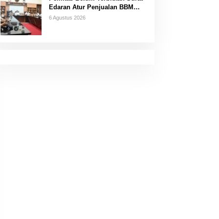
Edaran Atur Penjualan BBM
Subsidi
6 Agustus 2026