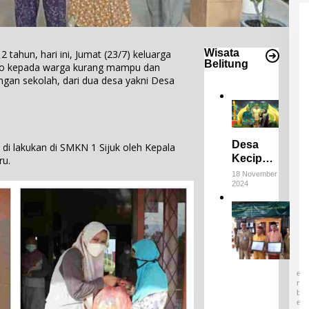
Wisata
 tahun, hari ini, Jumat (23/7) keluarga
Belitung
ko kepada warga kurang mampu dan
ngan sekolah, dari dua desa yakni Desa
Desa
i lakukan di SMKN 1 Sijuk oleh Kepala
Keciput
ru.
Raih
18 November
2024
Juara III
di ADWI
E
2024:
m
Pratiwi
p
4
Perucha
a
D
,S.S.,M.H
E
t
S
.,NL.P,
W
E
Kepala
a
M
B
r
Desa
E
i