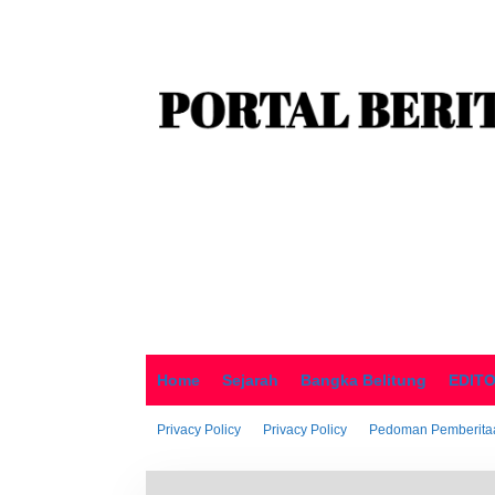
o
n
t
e
n
Home
Sejarah
Bangka Belitung
EDIT
Privacy Policy
Privacy Policy
Pedoman Pemberitaa