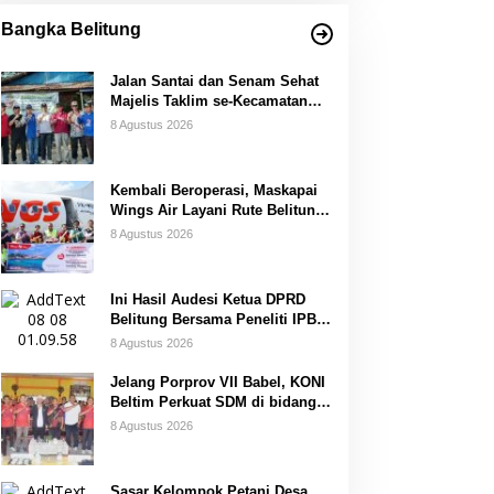
Bangka Belitung
Jalan Santai dan Senam Sehat
Majelis Taklim se-Kecamatan
Sijuk
8 Agustus 2026
Kembali Beroperasi, Maskapai
Wings Air Layani Rute Belitung-
Pangkalpinang
8 Agustus 2026
Ini Hasil Audesi Ketua DPRD
Belitung Bersama Peneliti IPB
dan Prancis
8 Agustus 2026
Jelang Porprov VII Babel, KONI
Beltim Perkuat SDM di bidang
keolahragaan
8 Agustus 2026
Sasar Kelompok Petani Desa