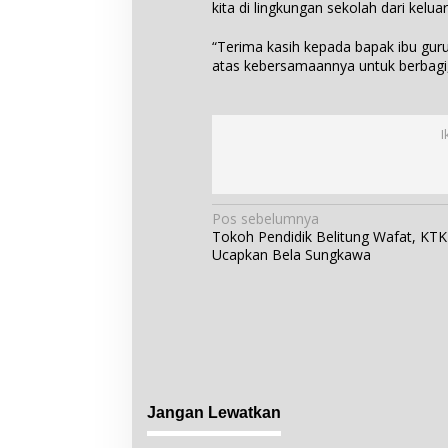
kita di lingkungan sekolah dari ke
“Terima kasih kepada bapak ibu guru
atas kebersamaannya untuk berbagi,
I
N
Pos sebelumnya
Tokoh Pendidik Belitung Wafat, KT
a
Ucapkan Bela Sungkawa
v
i
g
a
s
i
p
Jangan Lewatkan
o