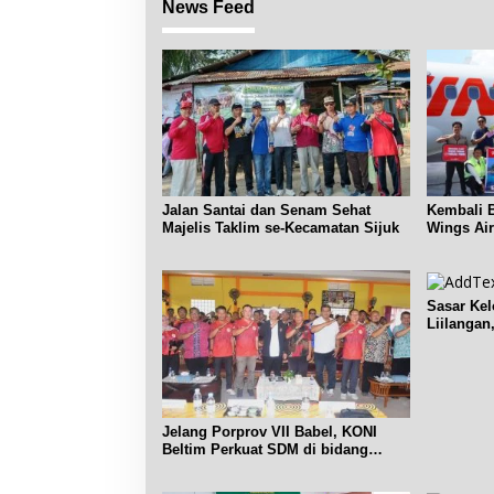
News Feed
Jalan Santai dan Senam Sehat
Kembali B
Majelis Taklim se-Kecamatan Sijuk
Wings Air
Pangkalp
Sasar Ke
Liilangan
Sosdiklih
Jelang Porprov VII Babel, KONI
Beltim Perkuat SDM di bidang
keolahragaan